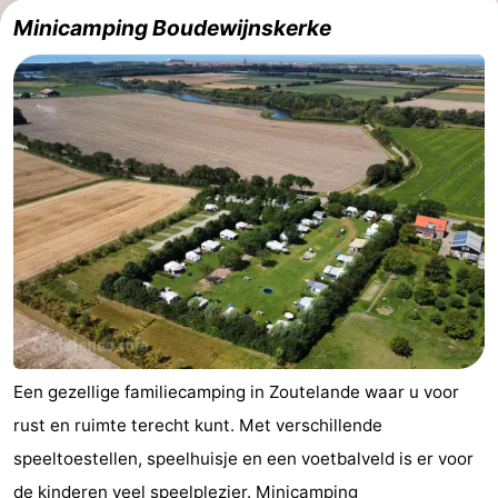
Minicamping Boudewijnskerke
Kop
-
van
Veere
-
Schouwen
Natuur
-
Oranjezon
Oostkapelle
-
Natuur
-
de
Domburg
-
Mantelingen
Westkapelle
-
Natuur
-
Een gezellige familiecamping in Zoutelande waar u voor
rust en ruimte terecht kunt. Met verschillende
Walcherse
Dishoek
-
speeltoestellen, speelhuisje en een voetbalveld is er voor
bos
Vlissingen
-
de kinderen veel speelplezier. Minicamping