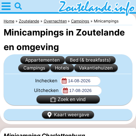
Home
Zoutelande
Home
Zoutelande
Overnachten
Campings
Minicampings
Minicampings in Zoutelande
Tips
en omgeving
Voor
Appartementen
Bed (& breakfasts)
kinderen
Webcam
Campings
Hotels
Vakantiehuizen
Webcam
Inchecken
Langstraat
Webcam
Uitchecken
Zoek en vind
Strand
Overnachten
Kaart weergave
Appartementen
Bed
Minicamping Charlottenburg