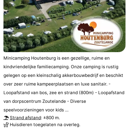
Steden
Rondleidingen
Sporten
-
Zwembaden
-
Minicamping Houtenburg is een gezellige, ruime en
Fietsen
-
kindvriendelijke familiecamping. Onze camping is rustig
Wandelen
-
gelegen op een kleinschalig akkerbouwbedrijf en beschikt
over zeer ruime kampeerplaatsen en luxe sanitair. -
Paardrijden
-
Loopafstand van bos, zee en strand (800m) - Loopafstand
Golfbanen
-
van dorpscentrum Zoutelande - Diverse
speelvoorzieningen voor kids ...
Delta-
Eten
Strand afstand
: ±800 m.
Huisdieren toegelaten na overleg.
en
en
Evenementen