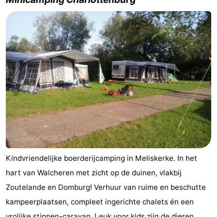
(&
Campings
breakfasts)
Hotels
Vakantiehuizen
Last
minutes
Strand
Zien
&
Bezienswaardigheden
Kindvriendelijke boerderijcamping in Meliskerke. In het
doen
-
hart van Walcheren met zicht op de duinen, vlakbij
Musea
-
Zoutelande en Domburg! Verhuur van ruime en beschutte
kampeerplaatsen, compleet ingerichte chalets én een
Galeries
-
vrolijke stippen-caravan. Leuk voor kids zijn de dieren,