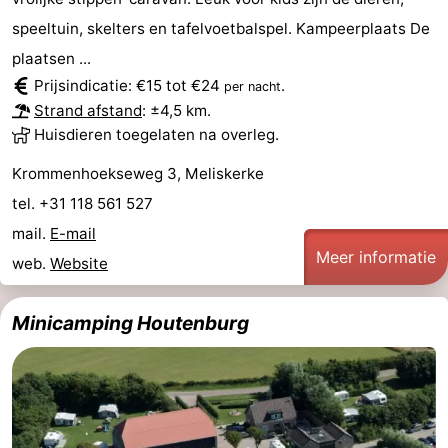
Monumenten
-
speeltuin, skelters en tafelvoetbalspel. Kampeerplaats De
plaatsen ...
Kerken
-
Prijsindicatie: €15 tot €24
.
per nacht
Strand afstand
: ±4,5 km.
Vuurtorens
-
Huisdieren toegelaten na overleg.
Uitkijkpunten
Attracties
Krommenhoekseweg 3, Meliskerke
tel. +31 118 561 527
-
mail.
E-mail
Speeltuinen
-
Meer informatie
web.
Website
Binnenspeeltuinen
-
Minicamping Houtenburg
Bowlen
Wellness
centra
Dorpen
&
Natuur