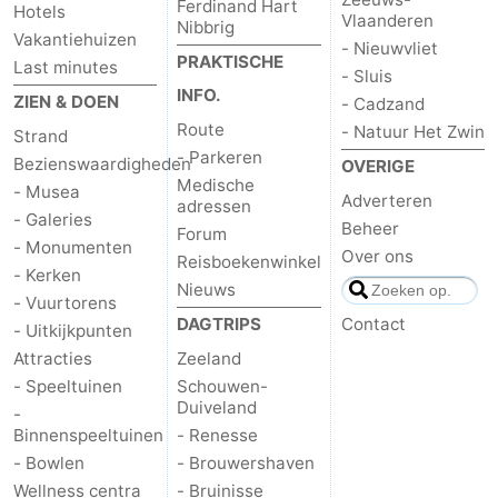
Ferdinand Hart
Hotels
Vlaanderen
Nibbrig
Vakantiehuizen
- Nieuwvliet
PRAKTISCHE
Last minutes
- Sluis
INFO.
ZIEN & DOEN
- Cadzand
Route
- Natuur Het Zwin
Strand
- Parkeren
Bezienswaardigheden
OVERIGE
Medische
- Musea
Adverteren
adressen
- Galeries
Beheer
Forum
- Monumenten
Over ons
Reisboekenwinkel
- Kerken
Nieuws
- Vuurtorens
DAGTRIPS
Contact
- Uitkijkpunten
Attracties
Zeeland
- Speeltuinen
Schouwen-
Duiveland
-
Binnenspeeltuinen
- Renesse
- Bowlen
- Brouwershaven
Wellness centra
- Bruinisse