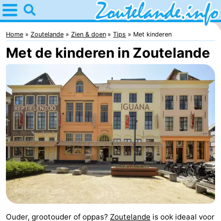
Home
Zoutelande
Home
Zoutelande
Zien & doen
Tips
Met kinderen
Met de kinderen in Zoutelande
Tips
Voor
kinderen
Webcam
Webcam
Langstraat
Webcam
Strand
Overnachten
Appartementen
Bed
Ouder, grootouder of oppas?
Zoutelande
is ook ideaal voor