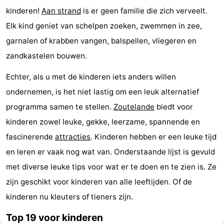
kinderen!
Aan strand
is er geen familie die zich verveelt.
(&
Campings
Elk kind geniet van schelpen zoeken, zwemmen in zee,
breakfasts)
Hotels
garnalen of krabben vangen, balspellen, vliegeren en
zandkastelen bouwen.
Vakantiehuizen
Echter, als u met de kinderen iets anders willen
Last
ondernemen, is het niet lastig om een leuk alternatief
minutes
Strand
programma samen te stellen.
Zoutelande
biedt voor
kinderen zowel leuke, gekke, leerzame, spannende en
Zien
fascinerende
attracties
. Kinderen hebben er een leuke tijd
&
Bezienswaardigheden
en leren er vaak nog wat van. Onderstaande lijst is gevuld
met diverse leuke tips voor wat er te doen en te zien is. Ze
doen
-
zijn geschikt voor kinderen van alle leeftijden. Of de
Musea
-
kinderen nu kleuters of tieners zijn.
Galeries
-
Top 19 voor kinderen