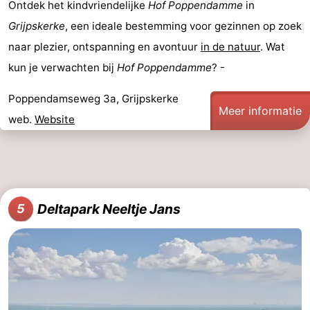
Ontdek het kindvriendelijke
Hof Poppendamme
in
Middelburg
Zeeuws-
Grijpskerke
, een ideale bestemming voor gezinnen op zoek
naar plezier, ontspanning en avontuur
in de natuur
. Wat
Vlaanderen
-
kun je verwachten bij
Hof Poppendamme
? -
Nieuwvliet
-
Poppendamseweg 3a, Grijpskerke
Meer informatie
Sluis
-
web.
Website
Cadzand
-
Natuur
Weer
Deltapark Neeltje Jans
5
Het
Contact
Zwin