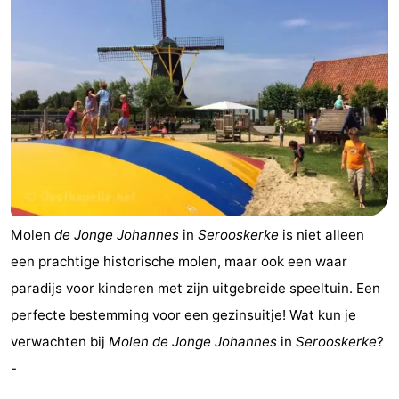
Zeeland
Schouwen-
Duiveland
-
Renesse
-
Brouwershaven
-
Bruinisse
-
Molen
de Jonge Johannes
in
Serooskerke
is niet alleen
een prachtige historische molen, maar ook een waar
Zierikzee
-
paradijs voor kinderen met zijn uitgebreide speeltuin. Een
Natuur
-
perfecte bestemming voor een gezinsuitje! Wat kun je
verwachten bij
Molen de Jonge Johannes
in
Serooskerke
?
Oosterschelde
Burgh
-
-
Haamstede
Natuur
Walcheren