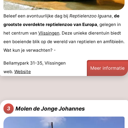
paravliegen
drinken
Ringrijden
Beleef een avontuurlijke dag bij
Reptielenzoo Iguana
,
de
Zoutelande
grootste overdekte reptielenzoo van Europa
, gelegen in
het centrum van
Vlissingen
. Deze unieke dierentuin biedt
Actief
Praktisch
een boeiende blik op de wereld van reptielen en amfibieën.
Forum
Wat kun je verwachten? -
Route
Bellamypark 31-35, Vlissingen
Meer informatie
web.
Website
-
Parkeren
Reisboekenwinkel
Nieuws
Molen de Jonge Johannes
3
Medische
adressen
Regio