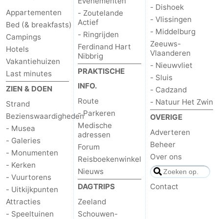
Evenementen
- Dishoek
Appartementen
- Zoutelande
- Vlissingen
Actief
Bed (& breakfasts)
- Middelburg
- Ringrijden
Campings
Zeeuws-
Ferdinand Hart
Hotels
Vlaanderen
Nibbrig
Vakantiehuizen
- Nieuwvliet
PRAKTISCHE
Last minutes
- Sluis
INFO.
ZIEN & DOEN
- Cadzand
Route
- Natuur Het Zwin
Strand
- Parkeren
Bezienswaardigheden
OVERIGE
Medische
- Musea
Adverteren
adressen
- Galeries
Beheer
Forum
- Monumenten
Over ons
Reisboekenwinkel
- Kerken
Nieuws
- Vuurtorens
DAGTRIPS
Contact
- Uitkijkpunten
Attracties
Zeeland
- Speeltuinen
Schouwen-