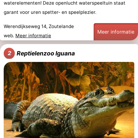
waterelementen! Deze openlucht waterspeeltuin staat
Steden
Rondleidingen
garant voor uren spetter- en speelplezier.
Sporten
Werendijkseweg 14, Zoutelande
Meer informatie
web.
Meer informatie
-
Zwembaden
-
Reptielenzoo Iguana
2
Fietsen
-
Wandelen
-
Paardrijden
-
Golfbanen
-
Delta-
Eten
en
en
Evenementen