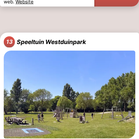
web.
Website
Speeltuin Westduinpark
13