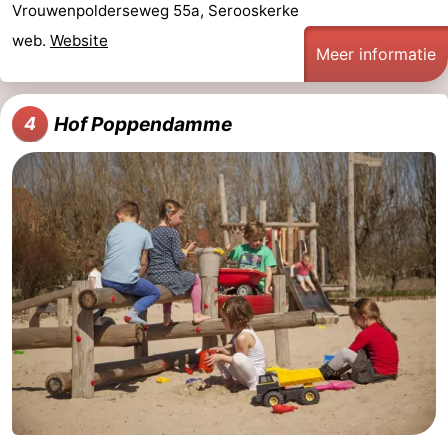
Vrouwenpolderseweg 55a, Serooskerke
Kop
-
web.
Website
Meer informatie
van
Veere
-
Hof Poppendamme
4
Schouwen
Natuur
-
Oranjezon
Oostkapelle
-
Natuur
-
de
Domburg
-
Mantelingen
Westkapelle
-
Natuur
-
Walcherse
Dishoek
-
bos
Vlissingen
-