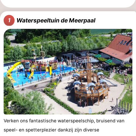
Monumenten
-
Waterspeeltuin de Meerpaal
1
Kerken
-
Vuurtorens
-
Uitkijkpunten
Attracties
-
Speeltuinen
-
Binnenspeeltuinen
-
Bowlen
Wellness
centra
Dorpen
Verken ons fantastische waterspeelschip, bruisend van
speel- en spetterplezier dankzij zijn diverse
&
Natuur