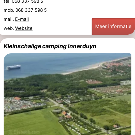
tel. 068 337 598 5
mob. 068 337 598 5
mail.
E-mail
Meer informatie
web.
Website
Kleinschalige camping Innerduyn