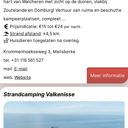
hart van Walcheren met zicht op de duinen, vlakbij
Zeeland
Zoutelande en Domburg! Verhuur van ruime en beschutte
kampeerplaatsen, compleet ...
Schouwen-
Prijsindicatie: €15 tot €24
.
per nacht
Strand afstand
: ±4,5 km.
Duiveland
-
Huisdieren toegelaten na overleg.
Renesse
-
Krommenhoekseweg 3, Meliskerke
tel. +31 118 561 527
Brouwershaven
-
mail.
E-mail
Bruinisse
-
Meer informatie
web.
Website
Zierikzee
-
Strandcamping Valkenisse
Natuur
-
Oosterschelde
Burgh
-
Haamstede
Natuur
Walcheren