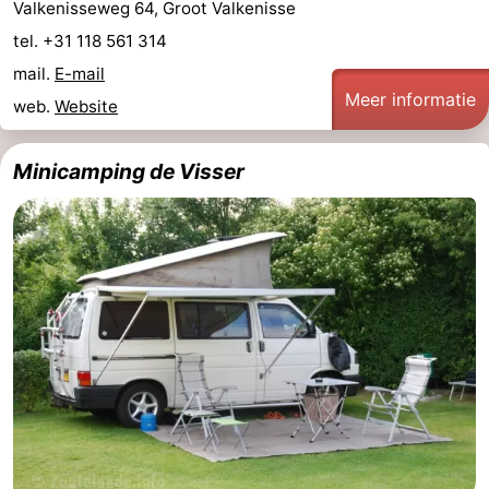
Valkenisseweg 64, Groot Valkenisse
Middelburg
Zeeuws-
tel. +31 118 561 314
mail.
E-mail
Vlaanderen
-
Meer informatie
web.
Website
Nieuwvliet
-
Minicamping de Visser
Sluis
-
Cadzand
-
Natuur
Weer
Het
Contact
Zwin