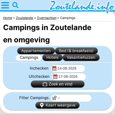
Home
Zoutelande
Home
Zoutelande
Overnachten
Campings
Campings in Zoutelande
Tips
en omgeving
Voor
Appartementen
Bed (& breakfasts)
kinderen
Webcam
Campings
Hotels
Vakantiehuizen
Webcam
Inchecken
Langstraat
Webcam
Uitchecken
Zoek en vind
Strand
Overnachten
Filter Campings:
Appartementen
Kaart weergave
Bed