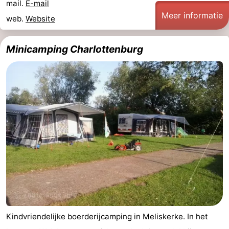
mail.
E-mail
Meer informatie
paravliegen
drinken
Ringrijden
web.
Website
Zoutelande
Minicamping Charlottenburg
Actief
Praktisch
Forum
Route
-
Parkeren
Reisboekenwinkel
Nieuws
Medische
Kindvriendelijke boerderijcamping in Meliskerke. In het
adressen
Regio