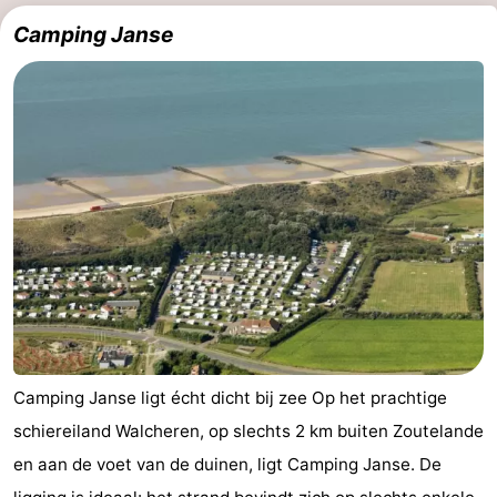
(&
Campings
Camping Janse
breakfasts)
Hotels
Vakantiehuizen
Last
minutes
Strand
Zien
&
Bezienswaardigheden
doen
-
Camping Janse ligt écht dicht bij zee Op het prachtige
Musea
-
schiereiland Walcheren, op slechts 2 km buiten Zoutelande
en aan de voet van de duinen, ligt Camping Janse. De
Galeries
-