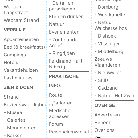
- Delta- en
Webcam
- Domburg
paravliegen
Langstraat
- Westkapelle
Eten en drinken
Webcam Strand
- Natuur
Natuur
Walcherse bos
VERBLIJF
Evenementen
- Dishoek
Appartementen
- Zoutelande
- Vlissingen
Actief
Bed (& breakfasts)
- Middelburg
- Ringrijden
Campings
Zeeuws-
Ferdinand Hart
Hotels
Vlaanderen
Nibbrig
Vakantiehuizen
- Nieuwvliet
PRAKTISCHE
Last minutes
- Sluis
INFO.
ZIEN & DOEN
- Cadzand
Route
- Natuur Het Zwin
Strand
- Parkeren
Bezienswaardigheden
OVERIGE
Medische
- Musea
Adverteren
adressen
- Galeries
Beheer
Forum
- Monumenten
Over ons
Reisboekenwinkel
- Kerken