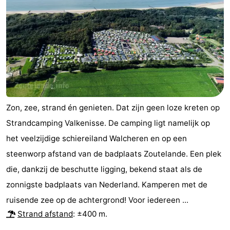
Kop
-
van
Veere
-
Schouwen
Natuur
-
Oranjezon
Oostkapelle
-
Zon, zee, strand én genieten. Dat zijn geen loze kreten op
Natuur
-
Strandcamping Valkenisse. De camping ligt namelijk op
de
Domburg
-
het veelzijdige schiereiland Walcheren en op een
steenworp afstand van de badplaats Zoutelande. Een plek
Mantelingen
Westkapelle
-
die, dankzij de beschutte ligging, bekend staat als de
Natuur
-
zonnigste badplaats van Nederland. Kamperen met de
ruisende zee op de achtergrond! Voor iedereen ...
Walcherse
Dishoek
-
Strand afstand
: ±400 m.
bos
Vlissingen
-