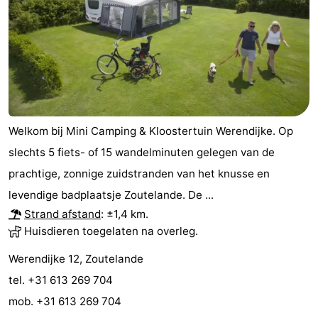
Steden
Rondleidingen
Sporten
-
Zwembaden
-
Welkom bij Mini Camping & Kloostertuin Werendijke. Op
Fietsen
-
slechts 5 fiets- of 15 wandelminuten gelegen van de
prachtige, zonnige zuidstranden van het knusse en
Wandelen
-
levendige badplaatsje Zoutelande. De ...
Paardrijden
-
Strand afstand
: ±1,4 km.
Huisdieren toegelaten na overleg.
Golfbanen
-
Werendijke 12, Zoutelande
Delta-
Eten
tel. +31 613 269 704
mob. +31 613 269 704
en
en
Evenementen