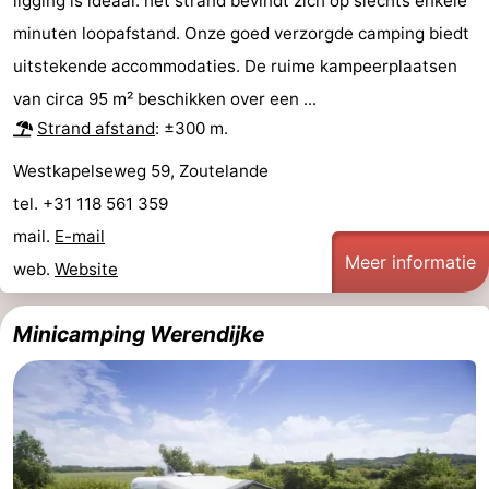
ligging is ideaal: het strand bevindt zich op slechts enkele
Monumenten
-
minuten loopafstand. Onze goed verzorgde camping biedt
uitstekende accommodaties. De ruime kampeerplaatsen
Kerken
-
van circa 95 m² beschikken over een ...
Vuurtorens
-
Strand afstand
: ±300 m.
Westkapelseweg 59, Zoutelande
Uitkijkpunten
Attracties
tel. +31 118 561 359
-
mail.
E-mail
Meer informatie
web.
Website
Speeltuinen
-
Binnenspeeltuinen
-
Minicamping Werendijke
Bowlen
Wellness
centra
Dorpen
&
Natuur