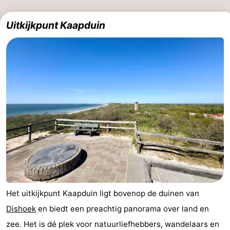
Kop
-
Uitkijkpunt Kaapduin
van
Veere
-
Schouwen
Natuur
-
Oranjezon
Oostkapelle
-
Natuur
-
de
Domburg
-
Mantelingen
Westkapelle
-
Natuur
-
Het uitkijkpunt Kaapduin ligt bovenop de duinen van
Walcherse
Dishoek
-
Dishoek
en biedt een preachtig panorama over land en
zee. Het is dé plek voor natuurliefhebbers, wandelaars en
bos
Vlissingen
-