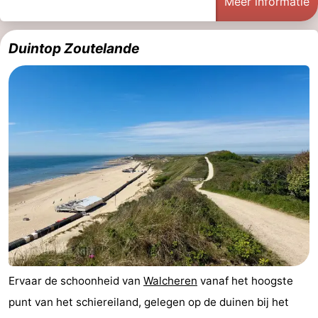
Meer informatie
Monumenten
-
Duintop Zoutelande
Kerken
-
Vuurtorens
-
Uitkijkpunten
Attracties
-
Speeltuinen
-
Binnenspeeltuinen
-
Bowlen
Wellness
centra
Dorpen
Ervaar de schoonheid van
Walcheren
vanaf het hoogste
punt van het schiereiland, gelegen op de duinen bij het
&
Natuur