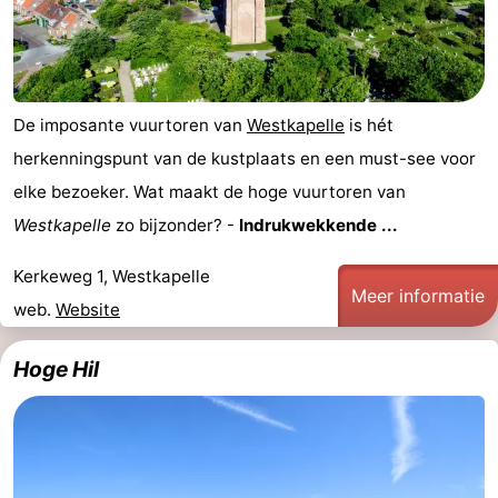
paravliegen
drinken
Ringrijden
Zoutelande
De imposante vuurtoren van
Westkapelle
is hét
Actief
Praktisch
herkenningspunt van de kustplaats en een must-see voor
Forum
elke bezoeker. Wat maakt de hoge vuurtoren van
Westkapelle
zo bijzonder? -
Indrukwekkende ...
Route
Kerkeweg 1, Westkapelle
-
Meer informatie
web.
Website
Parkeren
Reisboekenwinkel
Hoge Hil
Nieuws
Medische
adressen
Regio