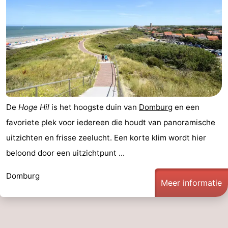
Zeeland
Schouwen-
Duiveland
-
Renesse
-
De
Hoge Hil
is het hoogste duin van
Domburg
en een
Brouwershaven
-
favoriete plek voor iedereen die houdt van panoramische
Bruinisse
-
uitzichten en frisse zeelucht. Een korte klim wordt hier
beloond door een uitzichtpunt ...
Zierikzee
-
Domburg
Natuur
-
Meer informatie
Oosterschelde
Burgh
-
Haamstede
Natuur
Walcheren