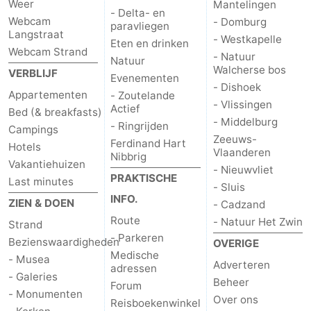
Weer
Mantelingen
- Delta- en
Webcam
- Domburg
paravliegen
Langstraat
- Westkapelle
Eten en drinken
Webcam Strand
- Natuur
Natuur
Walcherse bos
VERBLIJF
Evenementen
- Dishoek
Appartementen
- Zoutelande
- Vlissingen
Actief
Bed (& breakfasts)
- Middelburg
- Ringrijden
Campings
Zeeuws-
Ferdinand Hart
Hotels
Vlaanderen
Nibbrig
Vakantiehuizen
- Nieuwvliet
PRAKTISCHE
Last minutes
- Sluis
INFO.
ZIEN & DOEN
- Cadzand
Route
- Natuur Het Zwin
Strand
- Parkeren
Bezienswaardigheden
OVERIGE
Medische
- Musea
Adverteren
adressen
- Galeries
Beheer
Forum
- Monumenten
Over ons
Reisboekenwinkel