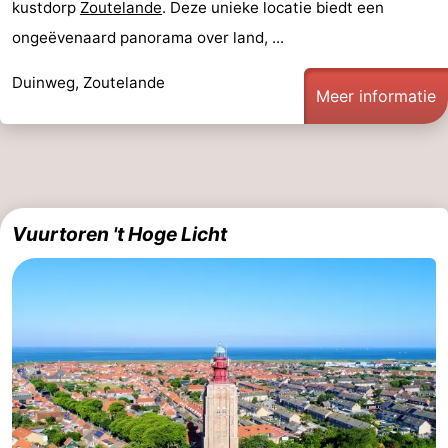
kustdorp
Zoutelande
. Deze unieke locatie biedt een
Steden
Rondleidingen
ongeëvenaard panorama over land, ...
Sporten
Duinweg, Zoutelande
Meer informatie
-
Zwembaden
-
Fietsen
-
Vuurtoren 't Hoge Licht
Wandelen
-
Paardrijden
-
Golfbanen
-
Delta-
Eten
en
en
Evenementen