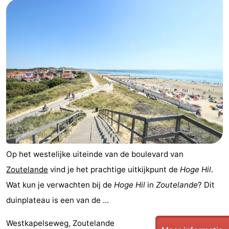
(&
Campings
breakfasts)
Hotels
Vakantiehuizen
Last
minutes
Strand
Zien
&
Bezienswaardigheden
Op het westelijke uiteinde van de boulevard van
Zoutelande
vind je het prachtige uitkijkpunt de
Hoge Hil
.
doen
-
Wat kun je verwachten bij de
Hoge Hil
in
Zoutelande
? Dit
Musea
-
duinplateau is een van de ...
Galeries
-
Westkapelseweg, Zoutelande