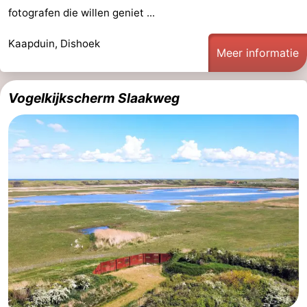
fotografen die willen geniet ...
Middelburg
Zeeuws-
Kaapduin, Dishoek
Meer informatie
Vlaanderen
-
Nieuwvliet
-
Vogelkijkscherm Slaakweg
Sluis
-
Cadzand
-
Natuur
Weer
Het
Contact
Zwin