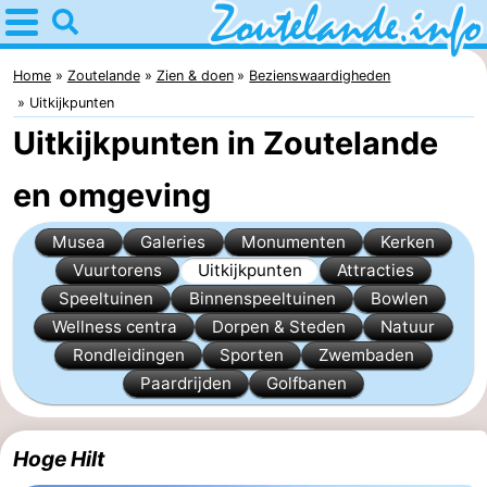
Home
Zoutelande
Home
Zoutelande
Zien & doen
Bezienswaardigheden
Uitkijkpunten
Tips
Uitkijkpunten in Zoutelande
Voor
en omgeving
kinderen
Webcam
Musea
Galeries
Monumenten
Kerken
Webcam
Vuurtorens
Uitkijkpunten
Attracties
Speeltuinen
Binnenspeeltuinen
Bowlen
Langstraat
Webcam
Wellness centra
Dorpen & Steden
Natuur
Rondleidingen
Sporten
Zwembaden
Strand
Overnachten
Paardrijden
Golfbanen
Appartementen
Hoge Hilt
Bed