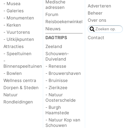
Medische
- Musea
Adverteren
adressen
- Galeries
Beheer
Forum
- Monumenten
Over ons
Reisboekenwinkel
- Kerken
Nieuws
- Vuurtorens
DAGTRIPS
Contact
- Uitkijkpunten
Attracties
Zeeland
- Speeltuinen
Schouwen-
Duiveland
-
Binnenspeeltuinen
- Renesse
- Bowlen
- Brouwershaven
Wellness centra
- Bruinisse
Dorpen & Steden
- Zierikzee
Natuur
- Natuur
Oosterschelde
Rondleidingen
- Burgh
Haamstede
- Natuur Kop van
Schouwen