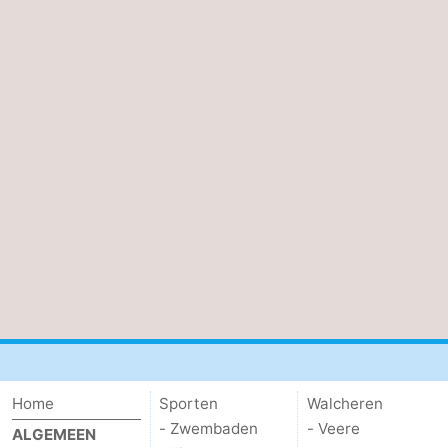
Home
Sporten
Walcheren
- Zwembaden
- Veere
ALGEMEEN