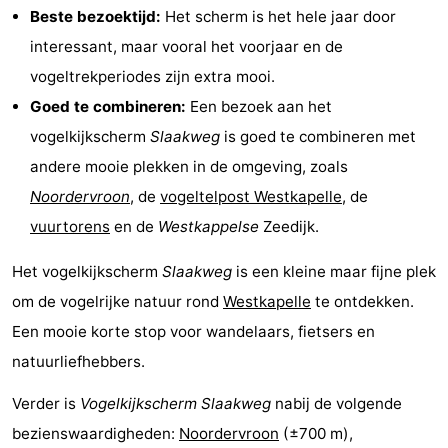
Beste bezoektijd:
Het scherm is het hele jaar door
Zeeland
interessant, maar vooral het voorjaar en de
vogeltrekperiodes zijn extra mooi.
Schouwen-
Goed te combineren:
Een bezoek aan het
Duiveland
-
vogelkijkscherm
Slaakweg
is goed te combineren met
andere mooie plekken in de omgeving, zoals
Renesse
-
Noordervroon
, de
vogeltelpost Westkapelle
, de
Brouwershaven
-
vuurtorens
en de
Westkappelse
Zeedijk.
Bruinisse
-
Het vogelkijkscherm
Slaakweg
is een kleine maar fijne plek
om de vogelrijke natuur rond
Westkapelle
te ontdekken.
Zierikzee
-
Een mooie korte stop voor wandelaars, fietsers en
Natuur
-
natuurliefhebbers.
Oosterschelde
Burgh
-
Verder is
Vogelkijkscherm Slaakweg
nabij de volgende
bezienswaardigheden:
Noordervroon
(±700 m),
Haamstede
Natuur
Walcheren