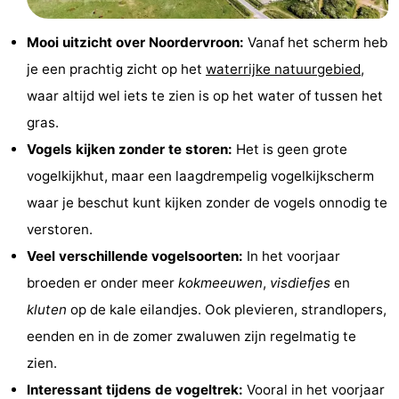
Monumenten
-
Mooi uitzicht over Noordervroon:
Vanaf het scherm heb
Kerken
-
je een prachtig zicht op het
waterrijke natuurgebied
,
waar altijd wel iets te zien is op het water of tussen het
Vuurtorens
-
gras.
Uitkijkpunten
Attracties
Vogels kijken zonder te storen:
Het is geen grote
vogelkijkhut, maar een laagdrempelig vogelkijkscherm
-
waar je beschut kunt kijken zonder de vogels onnodig te
Speeltuinen
-
verstoren.
Veel verschillende vogelsoorten:
In het voorjaar
Binnenspeeltuinen
-
broeden er onder meer
kokmeeuwen
,
visdiefjes
en
Bowlen
Wellness
kluten
op de kale eilandjes. Ook plevieren, strandlopers,
eenden en in de zomer zwaluwen zijn regelmatig te
centra
Dorpen
zien.
&
Natuur
Interessant tijdens de vogeltrek:
Vooral in het voorjaar