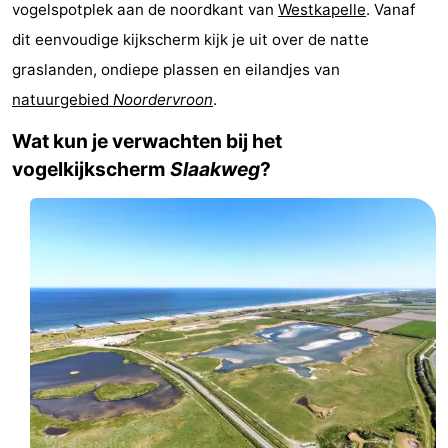
vogelspotplek aan de noordkant van
Westkapelle
. Vanaf
(&
Campings
dit eenvoudige kijkscherm kijk je uit over de natte
graslanden, ondiepe plassen en eilandjes van
breakfasts)
Hotels
natuurgebied
Noordervroon
.
Vakantiehuizen
Wat kun je verwachten bij het
Last
vogelkijkscherm
Slaakweg
?
minutes
Strand
Zien
&
Bezienswaardigheden
doen
-
Musea
-
Galeries
-