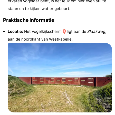
ervaren vogelaar bent, is het leuk om hier even stil te
paravliegen
drinken
Ringrijden
staan en te kijken wat er gebeurt.
Zoutelande
Praktische informatie
Actief
Praktisch
Locatie:
Het vogelkijkscherm
ligt aan de
Slaakweg
,
aan de noordkant van
Westkapelle
.
Forum
Route
-
Parkeren
Reisboekenwinkel
Nieuws
Medische
adressen
Regio