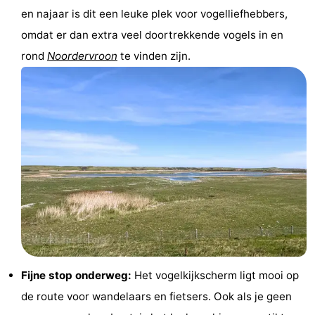
en najaar is dit een leuke plek voor vogelliefhebbers,
Steden
Rondleidingen
omdat er dan extra veel doortrekkende vogels in en
Sporten
rond
Noordervroon
te vinden zijn.
-
Zwembaden
-
Fietsen
-
Wandelen
-
Paardrijden
-
Golfbanen
-
Delta-
Eten
Fijne stop onderweg:
Het vogelkijkscherm ligt mooi op
de route voor wandelaars en fietsers. Ook als je geen
en
en
Evenementen