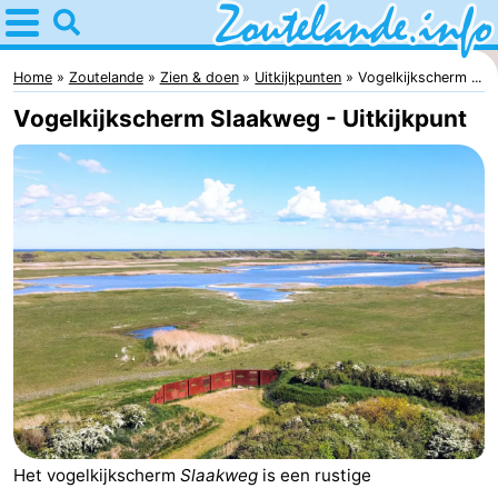
Home
Zoutelande
Home
Zoutelande
Zien & doen
Uitkijkpunten
Vogelkijkscherm ...
Vogelkijkscherm Slaakweg - Uitkijkpunt
Tips
Voor
kinderen
Webcam
Webcam
Langstraat
Webcam
Strand
Overnachten
Appartementen
Het vogelkijkscherm
Slaakweg
is een rustige
Bed