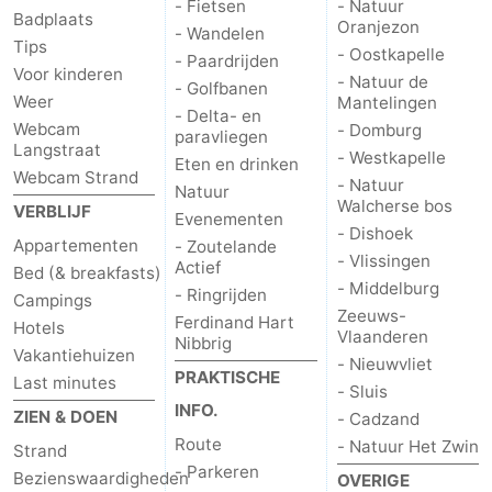
- Fietsen
- Natuur
Badplaats
Oranjezon
- Wandelen
Tips
- Oostkapelle
- Paardrijden
Voor kinderen
- Natuur de
- Golfbanen
Weer
Mantelingen
- Delta- en
Webcam
- Domburg
paravliegen
Langstraat
- Westkapelle
Eten en drinken
Webcam Strand
- Natuur
Natuur
Walcherse bos
VERBLIJF
Evenementen
- Dishoek
Appartementen
- Zoutelande
- Vlissingen
Actief
Bed (& breakfasts)
- Middelburg
- Ringrijden
Campings
Zeeuws-
Ferdinand Hart
Hotels
Vlaanderen
Nibbrig
Vakantiehuizen
- Nieuwvliet
PRAKTISCHE
Last minutes
- Sluis
INFO.
ZIEN & DOEN
- Cadzand
Route
- Natuur Het Zwin
Strand
- Parkeren
Bezienswaardigheden
OVERIGE