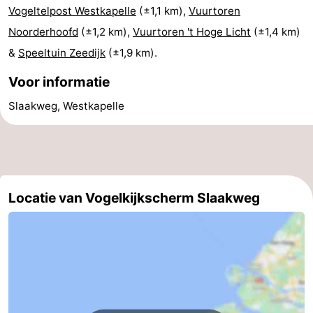
Vogeltelpost Westkapelle
(±1,1 km),
Vuurtoren
Kop
-
Noorderhoofd
(±1,2 km),
Vuurtoren 't Hoge Licht
(±1,4 km)
&
Speeltuin Zeedijk
(±1,9 km).
van
Veere
-
Voor informatie
Schouwen
Natuur
-
Slaakweg, Westkapelle
Oranjezon
Oostkapelle
-
Natuur
-
de
Domburg
-
Locatie van Vogelkijkscherm Slaakweg
Mantelingen
Westkapelle
-
Natuur
-
Walcherse
Dishoek
-
bos
Vlissingen
-