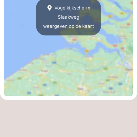
Vogelkijkscherm
Middelburg
Zeeuws-
Slaakweg
Vlaanderen
-
weergeven op de kaart
Nieuwvliet
-
Sluis
-
Cadzand
-
Natuur
Weer
Het
Contact
Zwin