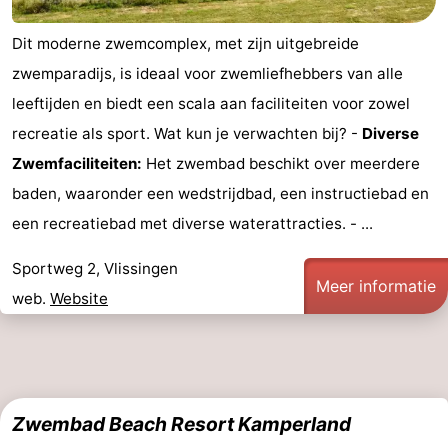
Steden
Rondleidingen
Dit moderne zwemcomplex, met zijn uitgebreide
zwemparadijs, is ideaal voor zwemliefhebbers van alle
Sporten
leeftijden en biedt een scala aan faciliteiten voor zowel
-
recreatie als sport. Wat kun je verwachten bij? -
Diverse
Zwemfaciliteiten:
Het zwembad beschikt over meerdere
Zwembaden
-
baden, waaronder een wedstrijdbad, een instructiebad en
Fietsen
-
een recreatiebad met diverse waterattracties. - ...
Wandelen
-
Sportweg 2, Vlissingen
Meer informatie
web.
Website
Paardrijden
-
Golfbanen
-
Delta-
Eten
Zwembad Beach Resort Kamperland
en
en
Evenementen