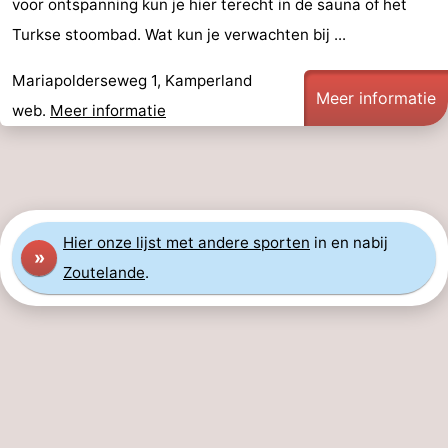
voor ontspanning kun je hier terecht in de sauna of het
Zeeland
Turkse stoombad. Wat kun je verwachten bij ...
Schouwen-
Mariapolderseweg 1, Kamperland
Meer informatie
web.
Meer informatie
Duiveland
-
Renesse
-
Brouwershaven
-
Hier
onze lijst met andere sporten
in en nabij
»
Bruinisse
-
Zoutelande
.
Zierikzee
-
Natuur
-
Oosterschelde
Burgh
-
Haamstede
Natuur
Walcheren