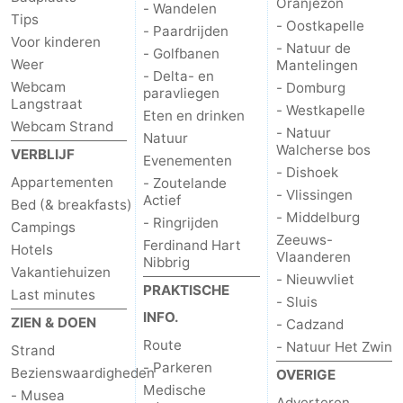
Oranjezon
- Wandelen
Tips
- Oostkapelle
- Paardrijden
Middelburg
Zeeuws-
Voor kinderen
- Natuur de
- Golfbanen
Weer
Mantelingen
Vlaanderen
-
- Delta- en
Webcam
- Domburg
paravliegen
Langstraat
- Westkapelle
Nieuwvliet
-
Eten en drinken
Webcam Strand
- Natuur
Natuur
Walcherse bos
VERBLIJF
Sluis
-
Evenementen
- Dishoek
Appartementen
- Zoutelande
- Vlissingen
Cadzand
-
Actief
Bed (& breakfasts)
- Middelburg
- Ringrijden
Campings
Natuur
Weer
Zeeuws-
Ferdinand Hart
Hotels
Vlaanderen
Nibbrig
Vakantiehuizen
Het
Contact
- Nieuwvliet
PRAKTISCHE
Last minutes
- Sluis
Zwin
INFO.
ZIEN & DOEN
- Cadzand
Route
- Natuur Het Zwin
Strand
- Parkeren
Bezienswaardigheden
OVERIGE
Medische
- Musea
Adverteren