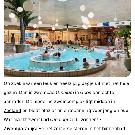
(&
Campings
breakfasts)
Hotels
Vakantiehuizen
Last
minutes
Strand
Zien
Op zoek naar een leuk en veelzijdig dagje uit met het hele
&
Bezienswaardigheden
gezin? Dan is zwembad
Omnium
in
Goes
een echte
aanrader! Dit moderne zwemcomplex ligt midden in
doen
-
Zeeland
en biedt plezier en ontspanning voor jong en oud.
Musea
-
Wat maakt zwembad
Omnium
zo bijzonder? -
Zwemparadijs:
Beleef zomerse sferen in het binnenbad
Galeries
-