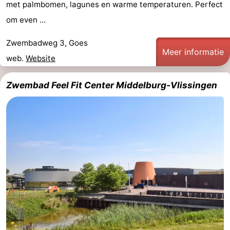
met palmbomen, lagunes en warme temperaturen. Perfect
Monumenten
-
om even ...
Kerken
-
Zwembadweg 3, Goes
Meer informatie
web.
Website
Vuurtorens
-
Uitkijkpunten
Attracties
Zwembad Feel Fit Center Middelburg-Vlissingen
-
Speeltuinen
-
Binnenspeeltuinen
-
Bowlen
Wellness
centra
Dorpen
&
Natuur