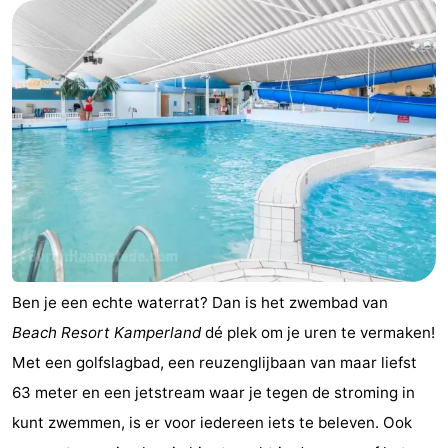
paravliegen
drinken
Ringrijden
Zoutelande
Actief
Praktisch
Forum
Route
-
Parkeren
Reisboekenwinkel
Ben je een echte waterrat? Dan is het zwembad van
Beach Resort Kamperland
dé plek om je uren te vermaken!
Nieuws
Met een golfslagbad, een reuzenglijbaan van maar liefst
Medische
63 meter en een jetstream waar je tegen de stroming in
kunt zwemmen, is er voor iedereen iets te beleven. Ook
adressen
Regio