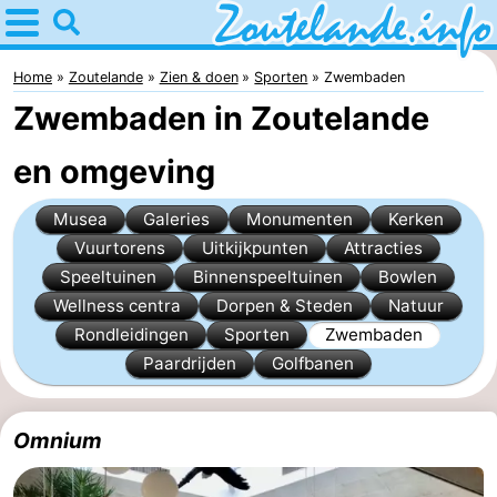
Home
Zoutelande
Home
Zoutelande
Zien & doen
Sporten
Zwembaden
Zwembaden in Zoutelande
Tips
en omgeving
Voor
Musea
Galeries
Monumenten
Kerken
kinderen
Webcam
Vuurtorens
Uitkijkpunten
Attracties
Webcam
Speeltuinen
Binnenspeeltuinen
Bowlen
Wellness centra
Dorpen & Steden
Natuur
Langstraat
Webcam
Rondleidingen
Sporten
Zwembaden
Paardrijden
Golfbanen
Strand
Overnachten
Appartementen
Omnium
Bed