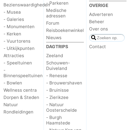
- Parkeren
Bezienswaardigheden
OVERIGE
Medische
- Musea
Adverteren
adressen
- Galeries
Beheer
Forum
- Monumenten
Over ons
Reisboekenwinkel
- Kerken
Nieuws
- Vuurtorens
DAGTRIPS
Contact
- Uitkijkpunten
Attracties
Zeeland
- Speeltuinen
Schouwen-
Duiveland
-
Binnenspeeltuinen
- Renesse
- Bowlen
- Brouwershaven
Wellness centra
- Bruinisse
Dorpen & Steden
- Zierikzee
Natuur
- Natuur
Oosterschelde
Rondleidingen
- Burgh
Haamstede