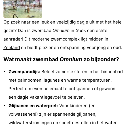
(&
Campings
breakfasts)
Hotels
Op zoek naar een leuk en veelzijdig dagje uit met het hele
gezin? Dan is zwembad
Omnium
in
Goes
een echte
Vakantiehuizen
aanrader! Dit moderne zwemcomplex ligt midden in
Last
Zeeland
en biedt plezier en ontspanning voor jong en oud.
minutes
Strand
Wat maakt zwembad
Omnium
zo bijzonder?
Zien
Zwemparadijs:
Beleef zomerse sferen in het binnenbad
met palmbomen, lagunes en warme temperaturen.
&
Bezienswaardigheden
Perfect om even helemaal te ontspannen of gewoon
doen
-
een dagje vakantiegevoel te beleven.
Glijbanen en waterpret:
Voor kinderen (en
Musea
-
volwassenen!) zijn er spannende glijbanen,
Galeries
-
wildwaterstromingen en speeltoestellen in het water.