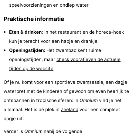
speelvoorzieningen en ondiep water.
Steden
Rondleidingen
Praktische informatie
Sporten
Eten & drinken:
In het restaurant en de horeca-hoek
-
kun je terecht voor een hapje en drankje.
Zwembaden
-
Openingstijden:
Het zwembad kent ruime
openingstijden, maar
check vooraf even de actuele
Fietsen
-
tijden op de website
.
Wandelen
-
Of je nu komt voor een sportieve zwemsessie, een dagje
Paardrijden
-
waterpret met de kinderen of gewoon om even heerlijk te
ontspannen in tropische sferen: in
Omnium
vind je het
Golfbanen
-
allemaal. Het is dé plek in
Zeeland
voor een compleet
Delta-
Eten
dagje uit.
Verder is
Omnium
nabij de volgende
en
en
Evenementen