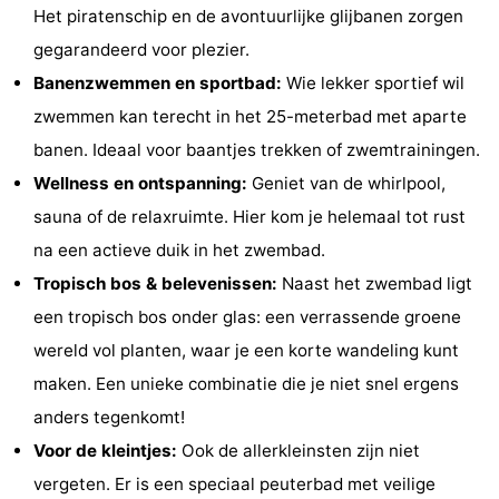
Het piratenschip en de avontuurlijke glijbanen zorgen
Monumenten
-
gegarandeerd voor plezier.
Kerken
-
Banenzwemmen en sportbad:
Wie lekker sportief wil
zwemmen kan terecht in het 25-meterbad met aparte
Vuurtorens
-
banen. Ideaal voor baantjes trekken of zwemtrainingen.
Uitkijkpunten
Attracties
Wellness en ontspanning:
Geniet van de whirlpool,
sauna of de relaxruimte. Hier kom je helemaal tot rust
-
na een actieve duik in het zwembad.
Speeltuinen
-
Tropisch bos & belevenissen:
Naast het zwembad ligt
een tropisch bos onder glas: een verrassende groene
Binnenspeeltuinen
-
wereld vol planten, waar je een korte wandeling kunt
Bowlen
Wellness
maken. Een unieke combinatie die je niet snel ergens
anders tegenkomt!
centra
Dorpen
Voor de kleintjes:
Ook de allerkleinsten zijn niet
&
Natuur
vergeten. Er is een speciaal peuterbad met veilige