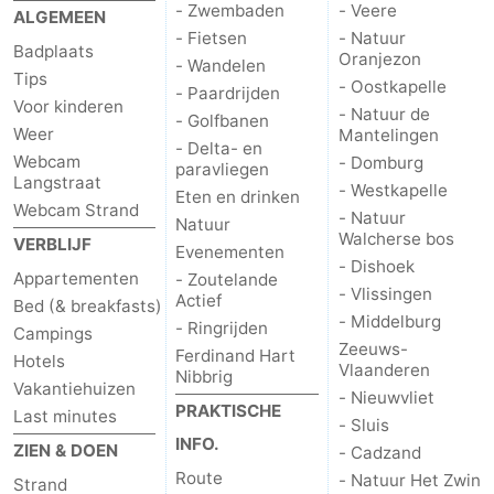
- Zwembaden
- Veere
ALGEMEEN
- Fietsen
- Natuur
Middelburg
Zeeuws-
Badplaats
Oranjezon
- Wandelen
Tips
- Oostkapelle
Vlaanderen
-
- Paardrijden
Voor kinderen
- Natuur de
- Golfbanen
Weer
Mantelingen
Nieuwvliet
-
- Delta- en
Webcam
- Domburg
paravliegen
Langstraat
Sluis
-
- Westkapelle
Eten en drinken
Webcam Strand
- Natuur
Natuur
Walcherse bos
Cadzand
-
VERBLIJF
Evenementen
- Dishoek
Appartementen
- Zoutelande
Natuur
Weer
- Vlissingen
Actief
Bed (& breakfasts)
- Middelburg
- Ringrijden
Campings
Het
Contact
Zeeuws-
Ferdinand Hart
Hotels
Vlaanderen
Nibbrig
Zwin
Vakantiehuizen
- Nieuwvliet
PRAKTISCHE
Last minutes
- Sluis
INFO.
ZIEN & DOEN
- Cadzand
Route
- Natuur Het Zwin
Strand