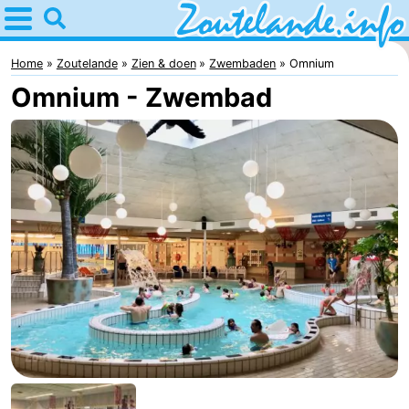
Home
Zoutelande
Home
Zoutelande
Zien & doen
Zwembaden
Omnium
Omnium - Zwembad
Tips
Voor
kinderen
Webcam
Webcam
Langstraat
Webcam
Strand
Overnachten
Appartementen
Bed