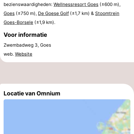
bezienswaardigheden:
Wellnessresort Goes
(±600 m),
paravliegen
drinken
Ringrijden
Goes
(±750 m),
De Goese Golf
(±1,7 km) &
Stoomtrein
Goes-Borsele
(±1,9 km).
Zoutelande
Voor informatie
Actief
Praktisch
Zwembadweg 3, Goes
Forum
web.
Website
Route
-
Parkeren
Reisboekenwinkel
Locatie van Omnium
Nieuws
Medische
adressen
Regio