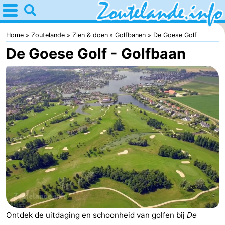
Home
Zoutelande
Home
Zoutelande
Zien & doen
Golfbanen
De Goese Golf
De Goese Golf - Golfbaan
Tips
Voor
kinderen
Webcam
Webcam
Langstraat
Webcam
Strand
Overnachten
Appartementen
Bed
Ontdek de uitdaging en schoonheid van golfen bij
De