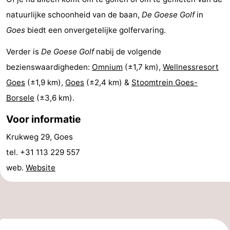
Steden
Rondleidingen
natuurlijke schoonheid van de baan,
De Goese Golf
in
Goes
biedt een onvergetelijke golfervaring.
Sporten
Verder is
De Goese Golf
nabij de volgende
-
bezienswaardigheden:
Omnium
(±1,7 km),
Wellnessresort
Goes
(±1,9 km),
Goes
(±2,4 km) &
Stoomtrein Goes-
Zwembaden
-
Borsele
(±3,6 km).
Fietsen
-
Voor informatie
Wandelen
-
Krukweg 29, Goes
tel. +31 113 229 557
Paardrijden
-
web.
Website
Golfbanen
-
Delta-
Eten
en
en
Evenementen