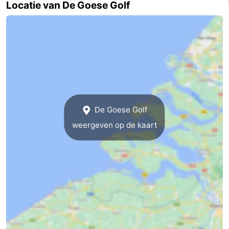
Locatie van De Goese Golf
paravliegen
drinken
Ringrijden
Zoutelande
Actief
Praktisch
Forum
Route
De Goese Golf
weergeven op de kaart
-
Parkeren
Reisboekenwinkel
Nieuws
Medische
adressen
Regio