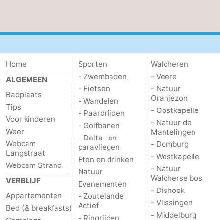
Kop
-
van
Veere
-
Schouwen
Natuur
-
Home
Sporten
Walcheren
- Zwembaden
- Veere
ALGEMEEN
Oranjezon
Oostkapelle
-
- Fietsen
- Natuur
Badplaats
Oranjezon
- Wandelen
Natuur
-
Tips
- Oostkapelle
- Paardrijden
Voor kinderen
- Natuur de
- Golfbanen
de
Domburg
-
Weer
Mantelingen
- Delta- en
Webcam
- Domburg
paravliegen
Mantelingen
Westkapelle
-
Langstraat
- Westkapelle
Eten en drinken
Webcam Strand
- Natuur
Natuur
-
Natuur
Walcherse bos
VERBLIJF
Evenementen
- Dishoek
Walcherse
Dishoek
-
Appartementen
- Zoutelande
- Vlissingen
Actief
Bed (& breakfasts)
- Middelburg
bos
Vlissingen
-
- Ringrijden