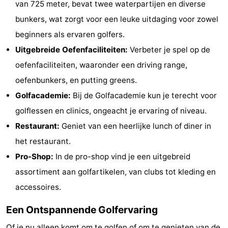
van 725 meter, bevat twee waterpartijen en diverse
Monumenten
-
bunkers, wat zorgt voor een leuke uitdaging voor zowel
beginners als ervaren golfers.
Kerken
-
Uitgebreide Oefenfaciliteiten:
Verbeter je spel op de
Vuurtorens
-
oefenfaciliteiten, waaronder een driving range,
oefenbunkers, en putting greens.
Uitkijkpunten
Attracties
Golfacademie:
Bij de Golfacademie kun je terecht voor
-
golflessen en clinics, ongeacht je ervaring of niveau.
Restaurant:
Geniet van een heerlijke lunch of diner in
Speeltuinen
-
het restaurant.
Binnenspeeltuinen
-
Pro-Shop:
In de pro-shop vind je een uitgebreid
assortiment aan golfartikelen, van clubs tot kleding en
Bowlen
Wellness
accessoires.
centra
Dorpen
Een Ontspannende Golfervaring
&
Natuur
Of je nu alleen komt om te golfen of om te genieten van de