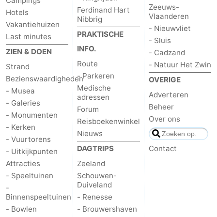
Campings
Zeeuws-
Ferdinand Hart
Hotels
Vlaanderen
Middelburg
Zeeuws-
Nibbrig
Vakantiehuizen
- Nieuwvliet
PRAKTISCHE
Last minutes
Vlaanderen
-
- Sluis
INFO.
ZIEN & DOEN
- Cadzand
Nieuwvliet
-
Route
- Natuur Het Zwin
Strand
- Parkeren
Bezienswaardigheden
OVERIGE
Sluis
-
Medische
- Musea
Adverteren
adressen
- Galeries
Cadzand
-
Beheer
Forum
- Monumenten
Over ons
Reisboekenwinkel
Natuur
Weer
- Kerken
Nieuws
- Vuurtorens
Het
Contact
DAGTRIPS
Contact
- Uitkijkpunten
Attracties
Zeeland
Zwin
- Speeltuinen
Schouwen-
Duiveland
-
Binnenspeeltuinen
- Renesse
- Bowlen
- Brouwershaven