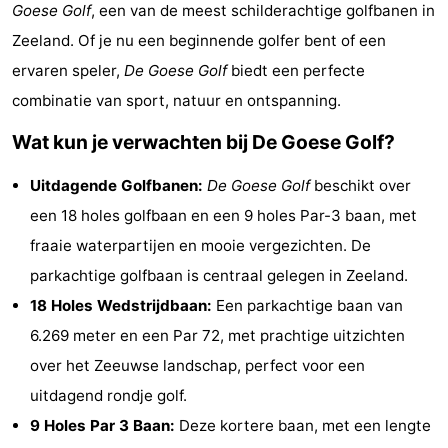
Goese Golf
, een van de meest schilderachtige golfbanen in
(&
Campings
Zeeland. Of je nu een beginnende golfer bent of een
breakfasts)
Hotels
ervaren speler,
De Goese Golf
biedt een perfecte
combinatie van sport, natuur en ontspanning.
Vakantiehuizen
Wat kun je verwachten bij De Goese Golf?
Last
Uitdagende Golfbanen:
De Goese Golf
beschikt over
minutes
Strand
een 18 holes golfbaan en een 9 holes Par-3 baan, met
fraaie waterpartijen en mooie vergezichten. De
Zien
parkachtige golfbaan is centraal gelegen in Zeeland.
&
Bezienswaardigheden
18 Holes Wedstrijdbaan:
Een parkachtige baan van
6.269 meter en een Par 72, met prachtige uitzichten
doen
-
over het Zeeuwse landschap, perfect voor een
Musea
-
uitdagend rondje golf.
9 Holes Par 3 Baan:
Deze kortere baan, met een lengte
Galeries
-