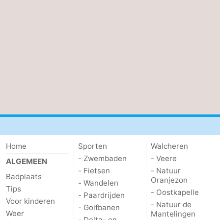
paravliegen
drinken
Ringrijden
Zoutelande
Actief
Praktisch
Forum
Route
-
Home
Sporten
Walcheren
Parkeren
Reisboekenwinkel
- Zwembaden
- Veere
ALGEMEEN
Nieuws
- Fietsen
- Natuur
Badplaats
Oranjezon
- Wandelen
Tips
Medische
- Oostkapelle
- Paardrijden
Voor kinderen
- Natuur de
- Golfbanen
Weer
Mantelingen
adressen
Regio
- Delta- en