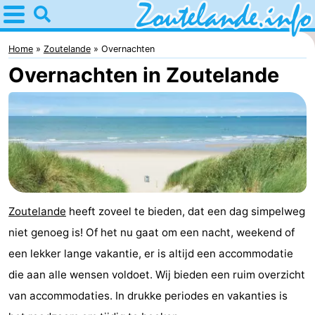
Home
Zoutelande
Home
Zoutelande
Overnachten
Overnachten in Zoutelande
Tips
Voor
kinderen
Webcam
Webcam
Langstraat
Webcam
Zoutelande
heeft zoveel te bieden, dat een dag simpelweg
niet genoeg is! Of het nu gaat om een nacht, weekend of
Strand
Overnachten
een lekker lange vakantie, er is altijd een accommodatie
Appartementen
die aan alle wensen voldoet. Wij bieden een ruim overzicht
van accommodaties. In drukke periodes en vakanties is
Bed