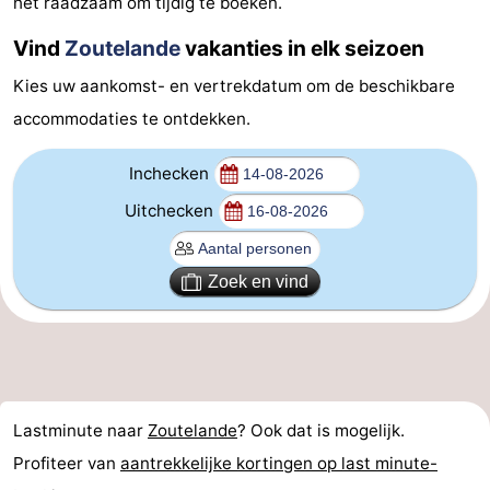
het raadzaam om tijdig te boeken.
(&
Campings
Vind
Zoutelande
vakanties in elk seizoen
breakfasts)
Hotels
Kies uw aankomst- en vertrekdatum om de beschikbare
accommodaties te ontdekken.
Vakantiehuizen
Inchecken
Last
Uitchecken
minutes
Strand
Zien
Zoek en vind
&
Bezienswaardigheden
doen
-
Musea
-
Lastminute naar
Zoutelande
? Ook dat is mogelijk.
Profiteer van
aantrekkelijke kortingen op last minute-
Galeries
-