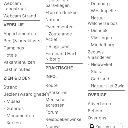
Webcam
- Domburg
paravliegen
Langstraat
Zeeland
- Westkapelle
Eten en drinken
Webcam Strand
- Natuur
Natuur
Schouwen-
Walcherse bos
VERBLIJF
Evenementen
- Dishoek
Appartementen
- Zoutelande
Duiveland
-
- Vlissingen
Actief
Bed (& breakfasts)
- Middelburg
- Ringrijden
Campings
Renesse
-
Zeeuws-
Ferdinand Hart
Hotels
Vlaanderen
Nibbrig
Brouwershaven
-
Vakantiehuizen
- Nieuwvliet
PRAKTISCHE
Last minutes
- Sluis
Bruinisse
-
INFO.
ZIEN & DOEN
- Cadzand
Route
- Natuur Het Zwin
Zierikzee
-
Strand
- Parkeren
Bezienswaardigheden
OVERIGE
Natuur
-
Medische
- Musea
Adverteren
adressen
- Galeries
Beheer
Forum
Oosterschelde
Burgh
-
- Monumenten
Over ons
Reisboekenwinkel
- Kerken
Haamstede
Natuur
Walcheren
Nieuws