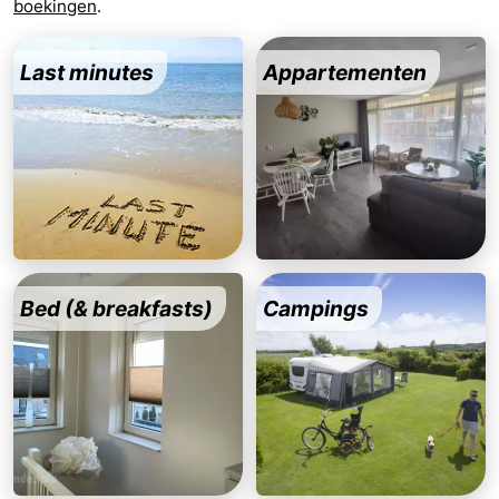
boekingen
.
Monumenten
-
Last minutes
Appartementen
Kerken
-
Vuurtorens
-
Uitkijkpunten
Attracties
-
Speeltuinen
-
Bed (& breakfasts)
Campings
Binnenspeeltuinen
-
Bowlen
Wellness
centra
Dorpen
&
Natuur