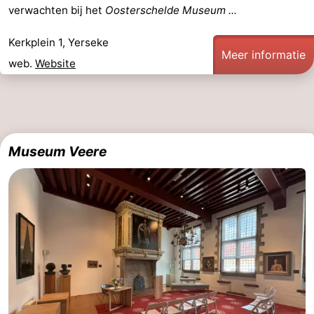
verwachten bij het
Oosterschelde Museum ...
Steden
Rondleidingen
Kerkplein 1, Yerseke
Sporten
Meer informatie
web.
Website
-
Zwembaden
-
Fietsen
-
Museum Veere
Wandelen
-
Paardrijden
-
Golfbanen
-
Delta-
Eten
en
en
Evenementen