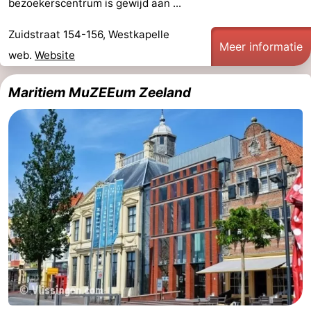
bezoekerscentrum is gewijd aan ...
Middelburg
Zeeuws-
Zuidstraat 154-156, Westkapelle
Meer informatie
web.
Website
Vlaanderen
-
Nieuwvliet
-
Maritiem MuZEEum Zeeland
Sluis
-
Cadzand
-
Natuur
Weer
Het
Contact
Zwin