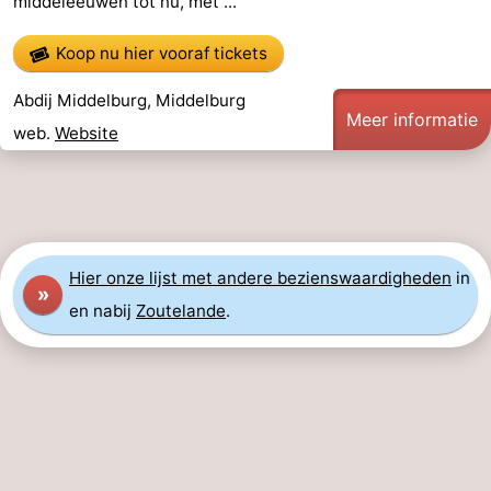
middeleeuwen tot nu, met ...
Koop nu hier vooraf tickets
Abdij Middelburg, Middelburg
Meer informatie
web.
Website
Hier
onze lijst met andere bezienswaardigheden
in
»
en nabij
Zoutelande
.