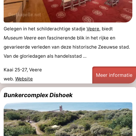
paravliegen
drinken
Ringrijden
Zoutelande
Gelegen in het schilderachtige stadje
Veere
, biedt
Actief
Praktisch
Museum Veere
een fascinerende blik in het rijke en
gevarieerde verleden van deze historische Zeeuwse stad.
Forum
Van de gloriedagen als handelsstad ...
Route
Kaai 25-27, Veere
Meer informatie
-
web.
Website
Parkeren
Reisboekenwinkel
Bunkercomplex Dishoek
Nieuws
Medische
adressen
Regio