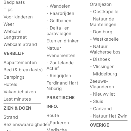
Badplaats
Oranjezon
- Wandelen
Tips
- Oostkapelle
- Paardrijden
Voor kinderen
- Natuur de
- Golfbanen
Weer
Mantelingen
- Delta- en
Webcam
- Domburg
paravliegen
Langstraat
- Westkapelle
Eten en drinken
Webcam Strand
- Natuur
Natuur
Walcherse bos
VERBLIJF
Evenementen
- Dishoek
Appartementen
- Zoutelande
- Vlissingen
Actief
Bed (& breakfasts)
- Middelburg
- Ringrijden
Campings
Zeeuws-
Ferdinand Hart
Hotels
Vlaanderen
Nibbrig
Vakantiehuizen
- Nieuwvliet
PRAKTISCHE
Last minutes
- Sluis
INFO.
ZIEN & DOEN
- Cadzand
Route
- Natuur Het Zwin
Strand
- Parkeren
Bezienswaardigheden
OVERIGE
Medische