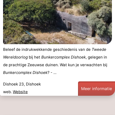
Zeeland
Schouwen-
Duiveland
-
Renesse
-
Beleef de indrukwekkende geschiedenis van de
Tweede
Brouwershaven
-
Wereldoorlog
bij het
Bunkercomplex Dishoek
, gelegen in
de prachtige Zeeuwse duinen. Wat kun je verwachten bij
Bruinisse
-
Bunkercomplex Dishoek
? - ...
Zierikzee
-
Dishoek 23, Dishoek
Meer informatie
Natuur
-
web.
Website
Oosterschelde
Burgh
-
Haamstede
Natuur
Walcheren