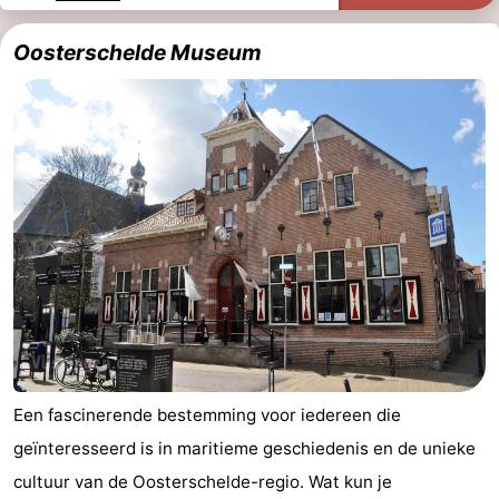
Monumenten
-
Oosterschelde Museum
Kerken
-
Vuurtorens
-
Uitkijkpunten
Attracties
-
Speeltuinen
-
Binnenspeeltuinen
-
Bowlen
Wellness
Een fascinerende bestemming voor iedereen die
centra
Dorpen
geïnteresseerd is in maritieme geschiedenis en de unieke
&
Natuur
cultuur van de Oosterschelde-regio. Wat kun je