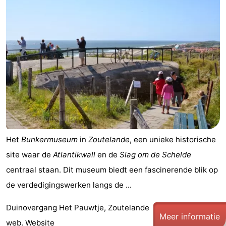
(&
Campings
breakfasts)
Hotels
Vakantiehuizen
Last
minutes
Strand
Zien
Het
Bunkermuseum
in
Zoutelande
, een unieke historische
&
Bezienswaardigheden
site waar de
Atlantikwall
en de
Slag om de Schelde
centraal staan. Dit museum biedt een fascinerende blik op
doen
-
de verdedigingswerken langs de ...
Musea
-
Duinovergang Het Pauwtje, Zoutelande
Meer informatie
Galeries
-
web.
Website