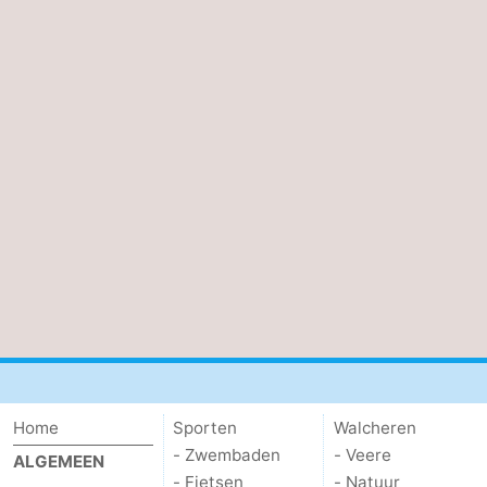
Home
Sporten
Walcheren
- Zwembaden
- Veere
ALGEMEEN
- Fietsen
- Natuur