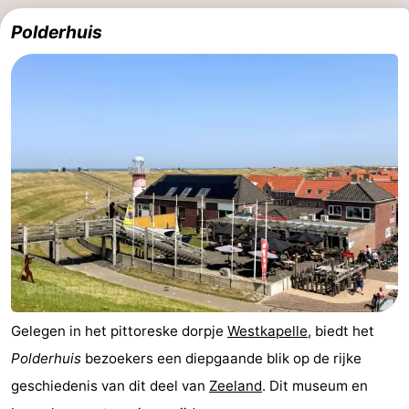
Polderhuis
Kop
-
van
Veere
-
Schouwen
Natuur
-
Oranjezon
Oostkapelle
-
Natuur
-
de
Domburg
-
Mantelingen
Westkapelle
-
Natuur
-
Gelegen in het pittoreske dorpje
Westkapelle
, biedt het
Polderhuis
bezoekers een diepgaande blik op de rijke
Walcherse
Dishoek
-
geschiedenis van dit deel van
Zeeland
. Dit museum en
bos
Vlissingen
-