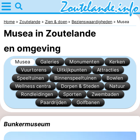
Home
Zoutelande
Home
Zoutelande
Zien & doen
Bezienswaardigheden
Musea
Musea in Zoutelande
Tips
en omgeving
Voor
Musea
Galeries
Monumenten
Kerken
kinderen
Webcam
Vuurtorens
Uitkijkpunten
Attracties
Webcam
Speeltuinen
Binnenspeeltuinen
Bowlen
Wellness centra
Dorpen & Steden
Natuur
Langstraat
Webcam
Rondleidingen
Sporten
Zwembaden
Paardrijden
Golfbanen
Strand
Overnachten
Appartementen
Bunkermuseum
Bed