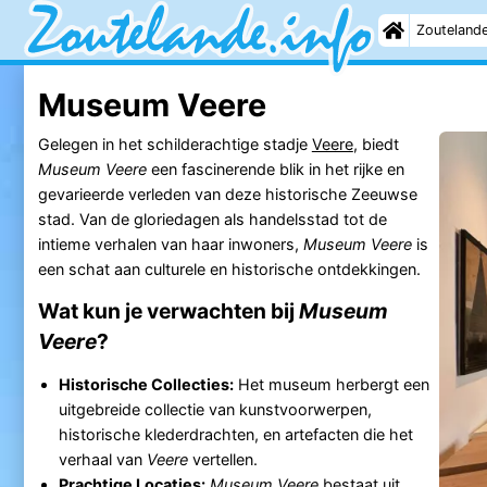
Zouteland
Museum Veere
Gelegen in het schilderachtige stadje
Veere
, biedt
Museum Veere
een fascinerende blik in het rijke en
gevarieerde verleden van deze historische Zeeuwse
stad. Van de gloriedagen als handelsstad tot de
intieme verhalen van haar inwoners,
Museum Veere
is
een schat aan culturele en historische ontdekkingen.
Wat kun je verwachten bij
Museum
Veere
?
Historische Collecties:
Het museum herbergt een
uitgebreide collectie van kunstvoorwerpen,
historische klederdrachten, en artefacten die het
verhaal van
Veere
vertellen.
Prachtige Locaties:
Museum Veere
bestaat uit