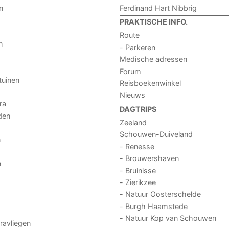
Ferdinand Hart Nibbrig
n
PRAKTISCHE INFO.
Route
n
- Parkeren
Medische adressen
Forum
tuinen
Reisboekenwinkel
Nieuws
ra
DAGTRIPS
den
Zeeland
Schouwen-Duiveland
n
- Renesse
- Brouwershaven
n
- Bruinisse
- Zierikzee
- Natuur Oosterschelde
- Burgh Haamstede
- Natuur Kop van Schouwen
aravliegen