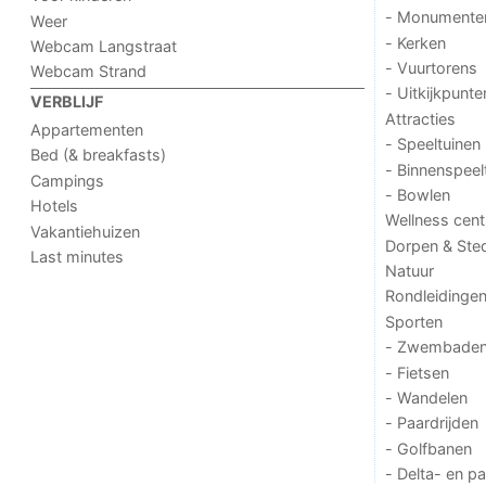
- Monumente
Weer
- Kerken
Webcam Langstraat
- Vuurtorens
Webcam Strand
- Uitkijkpunte
VERBLIJF
Attracties
Appartementen
- Speeltuinen
Bed (& breakfasts)
- Binnenspeel
Campings
- Bowlen
Hotels
Wellness cent
Vakantiehuizen
Dorpen & Ste
Last minutes
Natuur
Rondleidinge
Sporten
- Zwembade
- Fietsen
- Wandelen
- Paardrijden
- Golfbanen
- Delta- en p