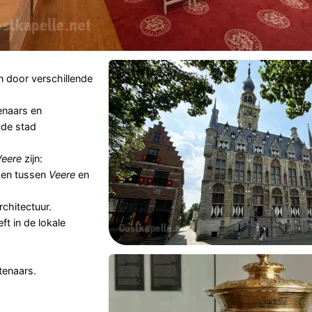
n door verschillende
enaars en
 de stad
eere
zijn:
nden tussen
Veere
en
rchitectuur.
ft in de lokale
tenaars.