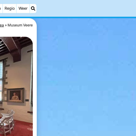
h
Regio
Weer
ea
Museum Veere