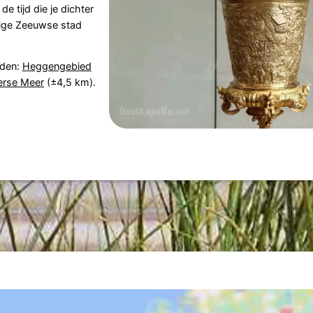
e tijd die je dichter
tige Zeeuwse stad
eden:
Heggengebied
erse Meer
(±4,5 km).