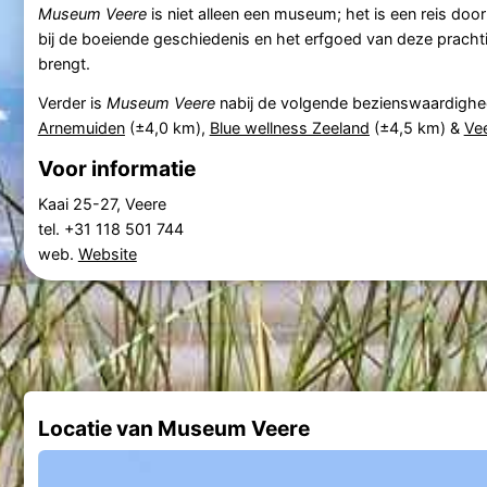
Museum Veere
is niet alleen een museum; het is een reis door d
bij de boeiende geschiedenis en het erfgoed van deze prach
brengt.
Verder is
Museum Veere
nabij de volgende bezienswaardigh
Arnemuiden
(±4,0 km),
Blue wellness Zeeland
(±4,5 km) &
Ve
Voor informatie
Kaai 25-27, Veere
tel. +31 118 501 744
web.
Website
Locatie van Museum Veere