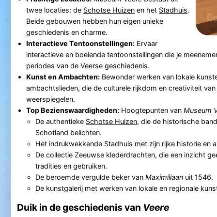
twee locaties: de
Schotse Huizen
en het
Stadhuis
.
Beide gebouwen hebben hun eigen unieke
geschiedenis en charme.
Interactieve Tentoonstellingen:
Ervaar
interactieve en boeiende tentoonstellingen die je meeneme
periodes van de Veerse geschiedenis.
Kunst en Ambachten:
Bewonder werken van lokale kunst
ambachtslieden, die de culturele rijkdom en creativiteit van
weerspiegelen.
Top Bezienswaardigheden:
Hoogtepunten van
Museum V
De authentieke
Schotse Huizen
, die de historische ba
Schotland belichten.
Het
indrukwekkende Stadhuis
met zijn rijke historie en a
De collectie Zeeuwse klederdrachten, die een inzicht gee
tradities en gebruiken.
De beroemde vergulde beker van
Maximiliaan
uit 1546.
De kunstgalerij met werken van lokale en regionale kuns
Duik in de geschiedenis van
Veere