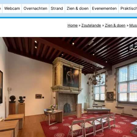
e
Webcam
Overnachten
Strand
Zien & doen
Evenementen
Praktisc
Home
Zoutelande
Zien & doen
Mus