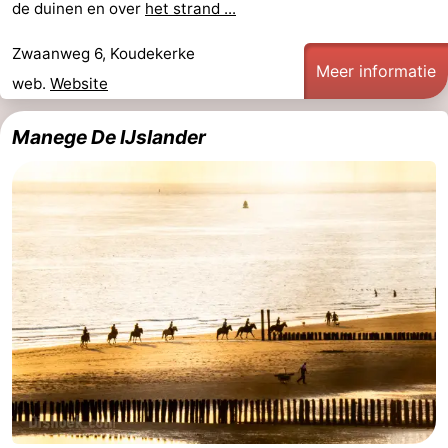
de duinen en over
het strand ...
Monumenten
-
Zwaanweg 6, Koudekerke
Meer informatie
Kerken
-
web.
Website
Vuurtorens
-
Manege De IJslander
Uitkijkpunten
Attracties
-
Speeltuinen
-
Binnenspeeltuinen
-
Bowlen
Wellness
centra
Dorpen
&
Natuur