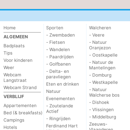
Zeeland
Schouwen-
Home
Sporten
Walcheren
- Zwembaden
- Veere
Duiveland
-
ALGEMEEN
- Fietsen
- Natuur
Badplaats
Oranjezon
Renesse
-
- Wandelen
Tips
- Oostkapelle
- Paardrijden
Voor kinderen
Brouwershaven
-
- Natuur de
- Golfbanen
Weer
Mantelingen
- Delta- en
Webcam
Bruinisse
-
- Domburg
paravliegen
Langstraat
- Westkapelle
Eten en drinken
Webcam Strand
Zierikzee
-
- Natuur
Natuur
Walcherse bos
VERBLIJF
Evenementen
Natuur
-
- Dishoek
Appartementen
- Zoutelande
- Vlissingen
Actief
Bed (& breakfasts)
Oosterschelde
Burgh
-
- Middelburg
- Ringrijden
Campings
Zeeuws-
Ferdinand Hart
Haamstede
Natuur
Walcheren
Hotels
Vlaanderen