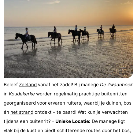
(&
Campings
breakfasts)
Hotels
Vakantiehuizen
Last
minutes
Strand
Zien
Beleef
Zeeland
vanaf het zadel! Bij manege
De Zwaanhoek
&
Bezienswaardigheden
in
Koudekerke
worden regelmatig prachtige buitenritten
georganiseerd voor ervaren ruiters, waarbij je duinen, bos
doen
-
én
het strand
ontdekt – te paard! Wat kun je verwachten
Musea
-
tijdens een buitenrit? -
Unieke Locatie:
De manege ligt
vlak bij de kust en biedt schitterende routes door het bos,
Galeries
-