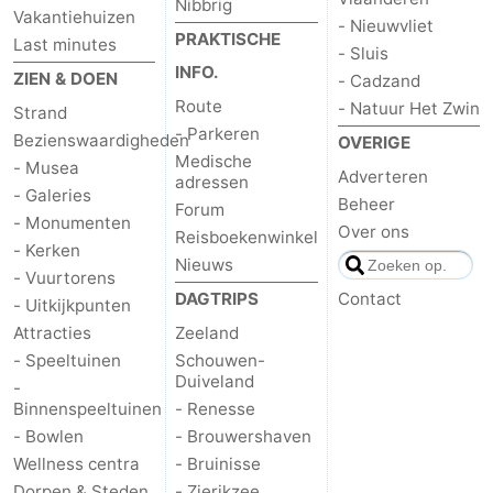
Nibbrig
Vakantiehuizen
- Nieuwvliet
Kop
-
PRAKTISCHE
Last minutes
- Sluis
INFO.
ZIEN & DOEN
- Cadzand
van
Veere
-
Route
- Natuur Het Zwin
Strand
- Parkeren
Schouwen
Natuur
-
Bezienswaardigheden
OVERIGE
Medische
- Musea
Adverteren
adressen
Oranjezon
Oostkapelle
-
- Galeries
Beheer
Forum
- Monumenten
Over ons
Natuur
-
Reisboekenwinkel
- Kerken
Nieuws
- Vuurtorens
de
Domburg
-
DAGTRIPS
Contact
- Uitkijkpunten
Attracties
Zeeland
Mantelingen
Westkapelle
-
- Speeltuinen
Schouwen-
Duiveland
Natuur
-
-
Binnenspeeltuinen
- Renesse
Walcherse
Dishoek
-
- Bowlen
- Brouwershaven
Wellness centra
- Bruinisse
bos
Vlissingen
-
Dorpen & Steden
- Zierikzee