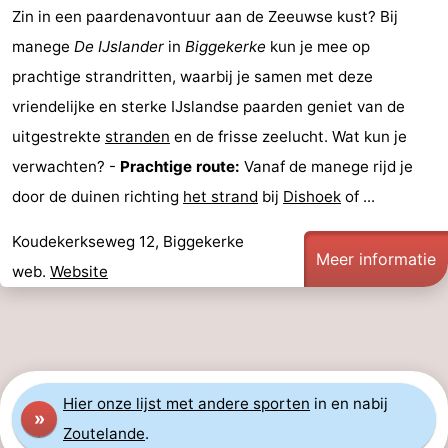
Zin in een paardenavontuur aan de Zeeuwse kust? Bij
Steden
Rondleidingen
manege
De IJslander
in
Biggekerke
kun je mee op
Sporten
prachtige strandritten, waarbij je samen met deze
vriendelijke en sterke IJslandse paarden geniet van de
-
uitgestrekte
stranden
en de frisse zeelucht. Wat kun je
Zwembaden
-
verwachten? -
Prachtige route:
Vanaf de manege rijd je
door de duinen richting
het strand
bij
Dishoek
of ...
Fietsen
-
Koudekerkseweg 12, Biggekerke
Wandelen
-
Meer informatie
web.
Website
Paardrijden
-
Golfbanen
-
Delta-
Eten
Hier
onze lijst met andere sporten
in en nabij
»
Zoutelande
.
en
en
Evenementen