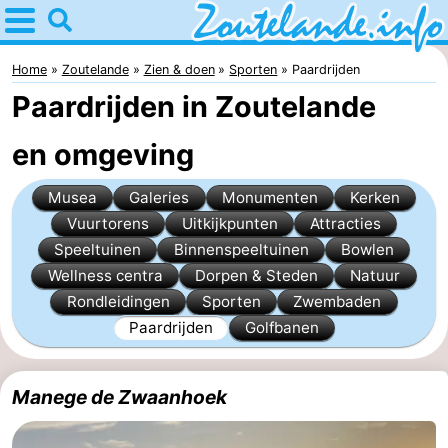
Home
Zoutelande
Home
Zoutelande
Zien & doen
Sporten
Paardrijden
Paardrijden in Zoutelande
Tips
en omgeving
Voor
Musea
Galeries
Monumenten
Kerken
kinderen
Webcam
Vuurtorens
Uitkijkpunten
Attracties
Webcam
Speeltuinen
Binnenspeeltuinen
Bowlen
Wellness centra
Dorpen & Steden
Natuur
Langstraat
Webcam
Rondleidingen
Sporten
Zwembaden
Paardrijden
Golfbanen
Strand
Overnachten
Appartementen
Manege de Zwaanhoek
Bed