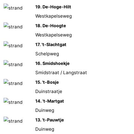
19. De-Hoge-Hilt
paravliegen
drinken
Ringrijden
Westkapelseweg
Zoutelande
18. De-Hoogte
Westkapelseweg
Actief
Praktisch
17. 't-Slachtgat
Forum
Schelpweg
Route
16. Smidshoekje
Smidstraat / Langstraat
-
15. 't-Bosje
Parkeren
Reisboekenwinkel
Duinstraatje
14. 't-Martgat
Nieuws
Duinweg
Medische
13. 't-Pauwtje
Duinweg
adressen
Regio