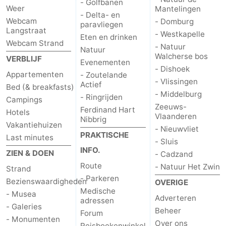
- Golfbanen
Weer
Mantelingen
- Delta- en
Middelburg
Zeeuws-
Webcam
- Domburg
paravliegen
Langstraat
- Westkapelle
Eten en drinken
Vlaanderen
-
Webcam Strand
- Natuur
Natuur
Walcherse bos
VERBLIJF
Evenementen
Nieuwvliet
-
- Dishoek
Appartementen
- Zoutelande
- Vlissingen
Actief
Sluis
-
Bed (& breakfasts)
- Middelburg
- Ringrijden
Campings
Zeeuws-
Cadzand
-
Ferdinand Hart
Hotels
Vlaanderen
Nibbrig
Vakantiehuizen
- Nieuwvliet
Natuur
Weer
PRAKTISCHE
Last minutes
- Sluis
INFO.
ZIEN & DOEN
- Cadzand
Het
Contact
Route
- Natuur Het Zwin
Strand
Zwin
- Parkeren
Bezienswaardigheden
OVERIGE
Medische
- Musea
Adverteren
adressen
- Galeries
Beheer
Forum
- Monumenten
Over ons
Reisboekenwinkel