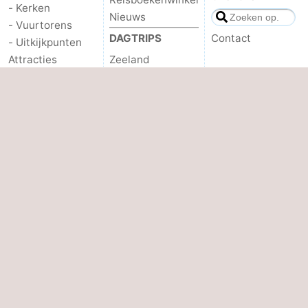
- Kerken
Nieuws
- Vuurtorens
DAGTRIPS
Contact
- Uitkijkpunten
Attracties
Zeeland
- Speeltuinen
Schouwen-
Duiveland
-
Binnenspeeltuinen
- Renesse
- Bowlen
- Brouwershaven
Wellness centra
- Bruinisse
Dorpen & Steden
- Zierikzee
Natuur
- Natuur
Oosterschelde
Rondleidingen
- Burgh
Haamstede
- Natuur Kop van
Schouwen
gebruiksvoorwaarden
|
privacy
|
copyright © 2001 - 2026
Zoutelande.info
™