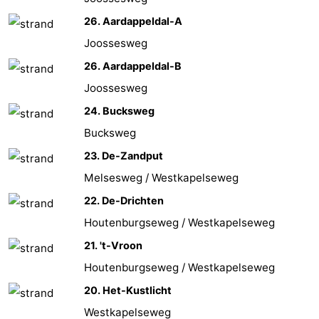
Steden
Rondleidingen
26. Aardappeldal-A
Joossesweg
Sporten
26. Aardappeldal-B
-
Joossesweg
24. Bucksweg
Zwembaden
-
Bucksweg
Fietsen
-
23. De-Zandput
Melsesweg / Westkapelseweg
Wandelen
-
22. De-Drichten
Paardrijden
-
Houtenburgseweg / Westkapelseweg
Golfbanen
-
21. 't-Vroon
Houtenburgseweg / Westkapelseweg
Delta-
Eten
20. Het-Kustlicht
en
en
Evenementen
Westkapelseweg