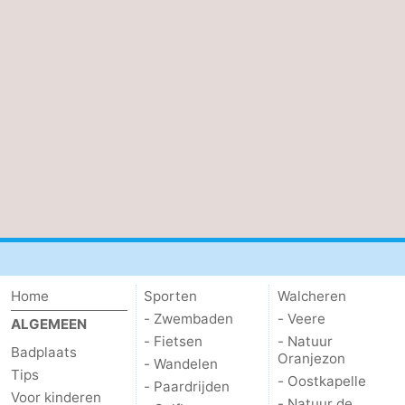
Kop
-
van
Veere
-
Schouwen
Natuur
-
Oranjezon
Oostkapelle
-
Natuur
-
de
Domburg
-
Mantelingen
Westkapelle
-
Home
Sporten
Walcheren
Natuur
-
- Zwembaden
- Veere
ALGEMEEN
- Fietsen
- Natuur
Badplaats
Walcherse
Dishoek
-
Oranjezon
- Wandelen
Tips
- Oostkapelle
- Paardrijden
Voor kinderen
bos
Vlissingen
-
- Natuur de