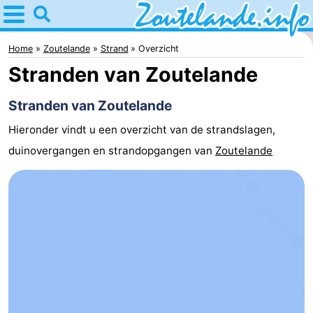
Home
Zoutelande
Home
Zoutelande
Strand
Overzicht
Stranden van Zoutelande
Tips
Stranden van Zoutelande
Voor
Hieronder vindt u een overzicht van de strandslagen,
kinderen
Webcam
duinovergangen en strandopgangen van
Zoutelande
Webcam
Langstraat
Webcam
Strand
Overnachten
Appartementen
Bed