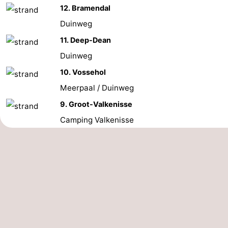
12. Bramendal
Zeeland
Duinweg
Schouwen-
11. Deep-Dean
Duinweg
Duiveland
-
10. Vossehol
Renesse
-
Meerpaal / Duinweg
9. Groot-Valkenisse
Brouwershaven
-
Camping Valkenisse
Bruinisse
-
Zierikzee
-
Natuur
-
Oosterschelde
Burgh
-
Haamstede
Natuur
Walcheren