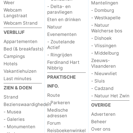
Weer
Mantelingen
- Delta- en
Webcam
- Domburg
paravliegen
Langstraat
- Westkapelle
Eten en drinken
Webcam Strand
- Natuur
Natuur
Walcherse bos
VERBLIJF
Evenementen
- Dishoek
Appartementen
- Zoutelande
- Vlissingen
Actief
Bed (& breakfasts)
- Middelburg
- Ringrijden
Campings
Zeeuws-
Ferdinand Hart
Hotels
Vlaanderen
Nibbrig
Vakantiehuizen
- Nieuwvliet
PRAKTISCHE
Last minutes
- Sluis
INFO.
ZIEN & DOEN
- Cadzand
Route
- Natuur Het Zwin
Strand
- Parkeren
Bezienswaardigheden
OVERIGE
Medische
- Musea
Adverteren
adressen
- Galeries
Beheer
Forum
- Monumenten
Over ons
Reisboekenwinkel