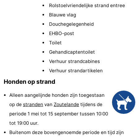
Rolstoelvriendelijke strand entree
(&
Campings
Blauwe vlag
breakfasts)
Hotels
Douchegelegenheid
EHBO-post
Vakantiehuizen
Toilet
Last
Gehandicaptentoilet
Verhuur strandcabines
minutes
Strand
Verhuur strandartikelen
Zien
Honden op strand
&
Bezienswaardigheden
Alleen aangelijnde honden zijn toegestaan
op de
stranden
van
Zoutelande
tijdens de
doen
-
periode 1 mei tot 15 september tussen 10:00
Musea
-
tot 19:00 uur.
Buitenom deze bovengenoemde periode en tijd zijn
Galeries
-