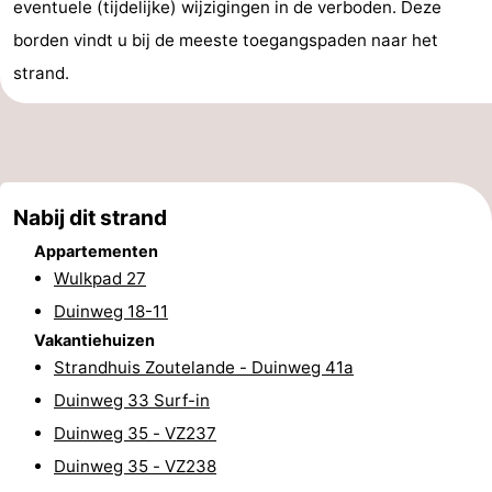
eventuele (tijdelijke) wijzigingen in de verboden. Deze
Steden
Rondleidingen
borden vindt u bij de meeste toegangspaden naar het
strand.
Sporten
-
Zwembaden
-
Nabij dit strand
Fietsen
-
Appartementen
Wulkpad 27
Wandelen
-
Duinweg 18-11
Paardrijden
-
Vakantiehuizen
Strandhuis Zoutelande - Duinweg 41a
Golfbanen
-
Duinweg 33 Surf-in
Delta-
Eten
Duinweg 35 - VZ237
Duinweg 35 - VZ238
en
en
Evenementen