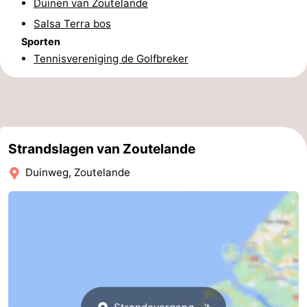
Duinen van Zoutelande
Salsa Terra bos
Kop
-
Sporten
van
Veere
-
Tennisvereniging de Golfbreker
Schouwen
Natuur
-
Oranjezon
Oostkapelle
-
Strandslagen van Zoutelande
Natuur
-
Duinweg, Zoutelande
de
Domburg
-
Mantelingen
Westkapelle
-
Natuur
-
Walcherse
Dishoek
-
bos
Vlissingen
-