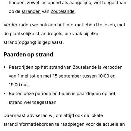
honden, zowel loslopend als aangelijnd, wel toegestaan
Monumenten
-
op de
stranden
van
Zoutelande
.
Kerken
-
Verder raden we ook aan het informatiebord te lezen, met
de plaatselijke strandregels, die vaak bij elke
Vuurtorens
-
strand(opgang) is geplaatst.
Uitkijkpunten
Attracties
Paarden op strand
-
Paardrijden op het strand van
Zoutelande
is verboden
Speeltuinen
-
van 1 mei tot en met 15 september tussen 10:00 en
19:00 uur.
Binnenspeeltuinen
-
Buiten deze periode en tijden is paardrijden op het
Bowlen
Wellness
strand wel toegestaan.
centra
Dorpen
Daarnaast adviseren wij om altijd ook de lokale
strandinformatieborden te raadplegen voor de actuele en
&
Natuur