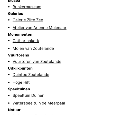
Musea
Bunkermuseum
Zeeland
Galeries
Galerie Zilte Zee
Schouwen-
Atelier van Arienne Molenaar
Duiveland
-
Monumenten
Catharinakerk
Renesse
-
Molen van Zoutelande
Brouwershaven
-
Vuurtorens
Vuurtoren van Zoutelande
Bruinisse
-
Uitkijkpunten
Duintop Zoutelande
Zierikzee
-
Hoge Hilt
Speeltuinen
Natuur
-
Speeltuin Duinen
Oosterschelde
Burgh
-
Waterspeeltuin de Meerpaal
Natuur
Haamstede
Natuur
Walcheren