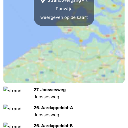
Strandovergang - 't
Pauwtje
Middelburg
Zeeuws-
weergeven op de kaart
Vlaanderen
-
Nieuwvliet
-
Sluis
-
Cadzand
-
Natuur
Weer
Het
Contact
27. Joossesweg
Joossesweg
Zwin
26. Aardappeldal-A
Joossesweg
26. Aardappeldal-B