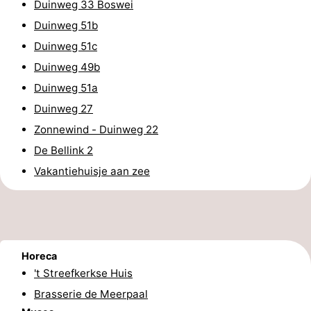
Duinweg 33 Boswei
paravliegen
drinken
Ringrijden
Duinweg 51b
Duinweg 51c
Zoutelande
Duinweg 49b
Actief
Praktisch
Duinweg 51a
Duinweg 27
Forum
Zonnewind - Duinweg 22
Route
De Bellink 2
Vakantiehuisje aan zee
-
Parkeren
Reisboekenwinkel
Nieuws
Horeca
Medische
't Streefkerkse Huis
Brasserie de Meerpaal
adressen
Regio