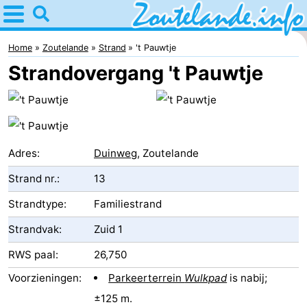
Home
Zoutelande
Home
Zoutelande
Strand
't Pauwtje
Strandovergang 't Pauwtje
Tips
Voor
kinderen
Webcam
Adres:
Duinweg
, Zoutelande
Webcam
Strand nr.:
13
Langstraat
Webcam
Strandtype:
Familiestrand
Strandvak:
Zuid 1
Strand
Overnachten
RWS paal:
26,750
Appartementen
Voorzieningen:
Parkeerterrein
Wulkpad
is nabij;
Bed
±125 m.