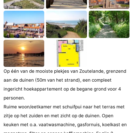
Monumenten
-
Kerken
-
Vuurtorens
-
Uitkijkpunten
Attracties
-
Op één van de mooiste plekjes van Zoutelande, grenzend
Speeltuinen
-
aan de duinen (50m van het strand), een compleet
Binnenspeeltuinen
-
ingericht hoekappartement op de begane grond voor 4
personen.
Bowlen
Wellness
Ruime woon/eetkamer met schuifpui naar het terras met
centra
Dorpen
zitje op het zuiden en met zicht op de duinen. Open
keuken met o.a. vaatwasmachine, gasfornuis, koelkast en
&
Natuur