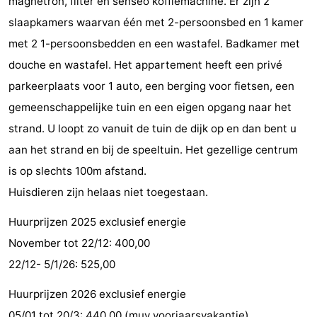
magnetron, filter en senseo koffiemachine. Er zijn 2
Steden
Rondleidingen
slaapkamers waarvan één met 2-persoonsbed en 1 kamer
met 2 1-persoonsbedden en een wastafel. Badkamer met
Sporten
douche en wastafel. Het appartement heeft een privé
-
parkeerplaats voor 1 auto, een berging voor fietsen, een
gemeenschappelijke tuin en een eigen opgang naar het
Zwembaden
-
strand. U loopt zo vanuit de tuin de dijk op en dan bent u
Fietsen
-
aan het strand en bij de speeltuin. Het gezellige centrum
is op slechts 100m afstand.
Wandelen
-
Huisdieren zijn helaas niet toegestaan.
Paardrijden
-
Huurprijzen 2025 exclusief energie
Golfbanen
-
November tot 22/12: 400,00
22/12- 5/1/26: 525,00
Delta-
Eten
Huurprijzen 2026 exclusief energie
en
en
Evenementen
05/01 tot 20/3: 440,00 (muv voorjaarsvakantie)