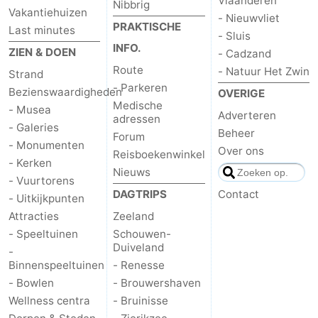
Vlaanderen
Nibbrig
Vakantiehuizen
- Nieuwvliet
PRAKTISCHE
Last minutes
- Sluis
INFO.
ZIEN & DOEN
- Cadzand
Route
- Natuur Het Zwin
Strand
- Parkeren
Bezienswaardigheden
OVERIGE
Medische
- Musea
Adverteren
adressen
- Galeries
Beheer
Forum
- Monumenten
Over ons
Reisboekenwinkel
- Kerken
Nieuws
- Vuurtorens
DAGTRIPS
Contact
- Uitkijkpunten
Attracties
Zeeland
- Speeltuinen
Schouwen-
Duiveland
-
Binnenspeeltuinen
- Renesse
- Bowlen
- Brouwershaven
Wellness centra
- Bruinisse