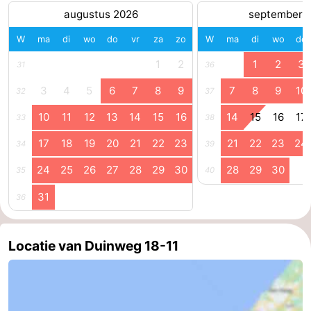
augustus 2026
september 
W
ma
di
wo
do
vr
za
zo
W
ma
di
wo
do
1
2
1
2
3
31
36
3
4
5
6
7
8
9
7
8
9
10
32
37
10
11
12
13
14
15
16
14
15
16
17
33
38
17
18
19
20
21
22
23
21
22
23
24
34
39
24
25
26
27
28
29
30
28
29
30
35
40
31
36
Locatie van Duinweg 18-11