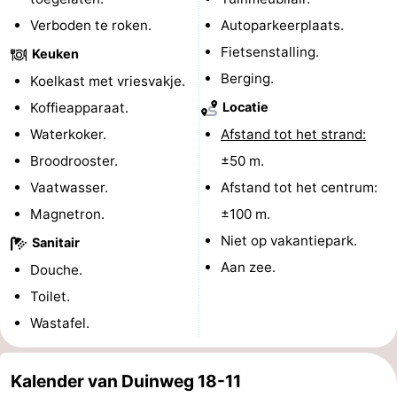
Verboden te roken.
Autoparkeerplaats.
Middelburg
Zeeuws-
Fietsenstalling.
Keuken
Vlaanderen
-
Berging.
Koelkast met vriesvakje.
Koffieapparaat.
Locatie
Nieuwvliet
-
Waterkoker.
Afstand tot het strand:
Sluis
-
Broodrooster.
±50 m.
Vaatwasser.
Afstand tot het centrum:
Cadzand
-
Magnetron.
±100 m.
Natuur
Weer
Niet op vakantiepark.
Sanitair
Aan zee.
Douche.
Het
Contact
Toilet.
Zwin
Wastafel.
Kalender van Duinweg 18-11