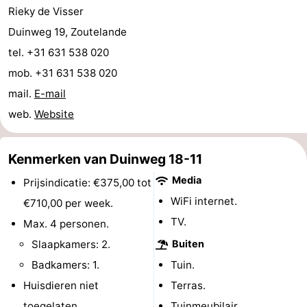
Rieky de Visser
Kop
-
Duinweg 19, Zoutelande
tel. +31 631 538 020
van
Veere
-
mob. +31 631 538 020
Schouwen
Natuur
-
mail.
E-mail
web.
Website
Oranjezon
Oostkapelle
-
Natuur
-
Kenmerken van Duinweg 18-11
de
Domburg
-
Media
Prijsindicatie: €375,00 tot
WiFi internet.
€710,00 per week.
Mantelingen
Westkapelle
-
TV.
Max. 4 personen.
Natuur
-
Slaapkamers: 2.
Buiten
Badkamers: 1.
Tuin.
Walcherse
Dishoek
-
Huisdieren niet
Terras.
bos
Vlissingen
-
toegelaten.
Tuinmeubilair.