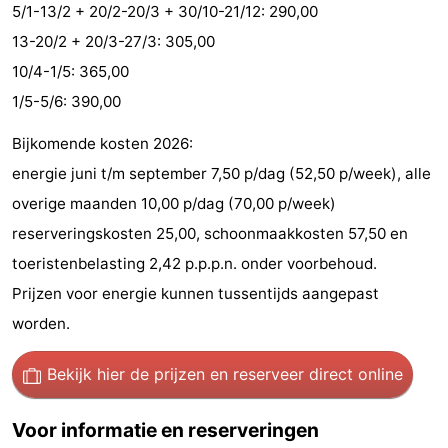
5/1-13/2 + 20/2-20/3 + 30/10-21/12: 290,00
Zeeland
13-20/2 + 20/3-27/3: 305,00
10/4-1/5: 365,00
Schouwen-
1/5-5/6: 390,00
Duiveland
-
Bijkomende kosten 2026:
Renesse
-
energie juni t/m september 7,50 p/dag (52,50 p/week), alle
overige maanden 10,00 p/dag (70,00 p/week)
Brouwershaven
-
reserveringskosten 25,00, schoonmaakkosten 57,50 en
Bruinisse
-
toeristenbelasting 2,42 p.p.p.n. onder voorbehoud.
Prijzen voor energie kunnen tussentijds aangepast
Zierikzee
-
worden.
Natuur
-
Bekijk hier de prijzen
en reserveer direct online
Oosterschelde
Burgh
-
Voor informatie en reserveringen
Haamstede
Natuur
Walcheren