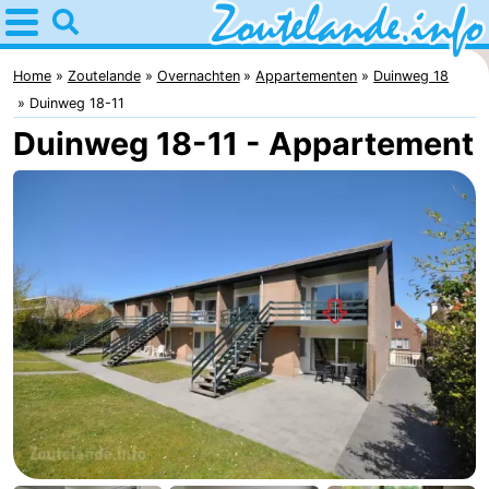
Home
Zoutelande
Home
Zoutelande
Overnachten
Appartementen
Duinweg 18
Duinweg 18-11
Tips
Duinweg 18-11 - Appartement
Voor
kinderen
Webcam
Webcam
Langstraat
Webcam
Strand
Overnachten
Appartementen
Bed