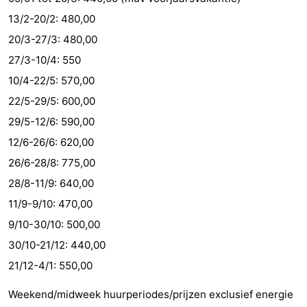
13/2-20/2: 480,00
paravliegen
drinken
Ringrijden
20/3-27/3: 480,00
Zoutelande
27/3-10/4: 550
10/4-22/5: 570,00
Actief
Praktisch
22/5-29/5: 600,00
Forum
29/5-12/6: 590,00
12/6-26/6: 620,00
Route
26/6-28/8: 775,00
-
28/8-11/9: 640,00
11/9-9/10: 470,00
Parkeren
Reisboekenwinkel
9/10-30/10: 500,00
Nieuws
30/10-21/12: 440,00
21/12-4/1: 550,00
Medische
Weekend/midweek huurperiodes/prijzen exclusief energie
adressen
Regio