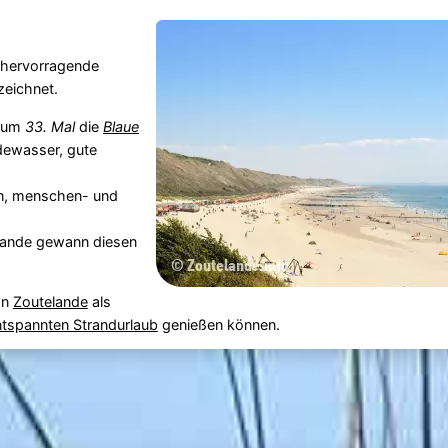
 hervorragende
zeichnet.
zum
33. Mal
die
Blaue
dewasser, gute
en, menschen- und
lande gewann diesen
on
Zoutelande
als
ntspannten Strandurlaub
genießen können.