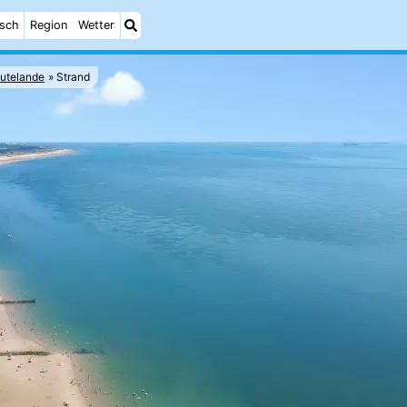
isch
Region
Wetter
utelande
Strand