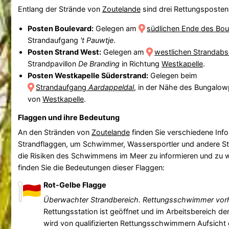
Entlang der Strände von
Zoutelande
sind drei Rettungsposten 
Posten Boulevard:
Gelegen am
südlichen Ende des Bou
Strandaufgang
't Pauwtje
.
Posten Strand West:
Gelegen am
westlichen Strandabs
Strandpavillon
De Branding
in Richtung
Westkapelle
.
Posten Westkapelle Süderstrand:
Gelegen beim
Strandaufgang
Aardappeldal
, in der Nähe des Bungalo
von
Westkapelle
.
Flaggen und ihre Bedeutung
An den Stränden von
Zoutelande
finden Sie verschiedene Inf
Strandflaggen, um Schwimmer, Wassersportler und andere S
die Risiken des Schwimmens im Meer zu informieren und zu 
finden Sie die Bedeutungen dieser Flaggen:
Rot-Gelbe Flagge
Überwachter Strandbereich. Rettungsschwimmer vo
Rettungsstation ist geöffnet und im Arbeitsbereich 
wird von qualifizierten Rettungsschwimmern Aufsicht 