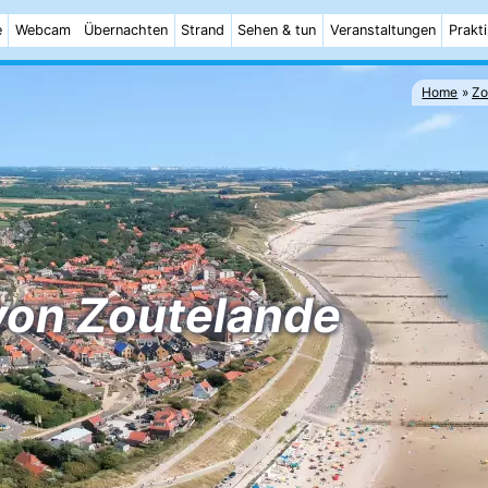
e
Webcam
Übernachten
Strand
Sehen & tun
Veranstaltungen
Prakt
Home
Zo
von Zoutelande