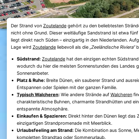
Der Strand von
Zoutelande
gehört zu den beliebtesten Stränd
nicht ohne Grund. Dieser weitläufige Sandstrand ist etwa fünf
liegt direkt nach Süden – einzigartig in den Niederlanden. Auf
Lage wird
Zoutelande
liebevoll als die
„Zeeländische Riviera“
b
Südstrand:
Zoutelande
hat den einzigen echten Südstrand
wodurch du hier die meisten Sonnenstunden des Landes gen
Sonnenanbeter.
Platz & Ruhe:
Breite Dünen, ein sauberer Strand und ausre
Entspannen oder Spielen mit der ganzen Familie.
Typisch Walcheren
:
Wie andere Strände auf
Walcheren
fin
charakteristische Buhnen, charmante Strandhütten und ein
entspannte Atmosphäre.
Einkaufen & Spazieren:
Direkt hinter den Dünen liegt das
einzigartigen Strandpromenade mit Meerblick.
Urlaubsfeeling am Strand:
Die Kombination aus Sonne, M
kompletten Strandtag oder Sommerurlaub.