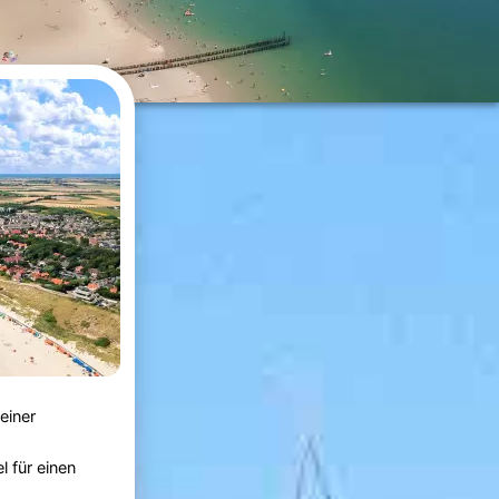
einer
l für einen