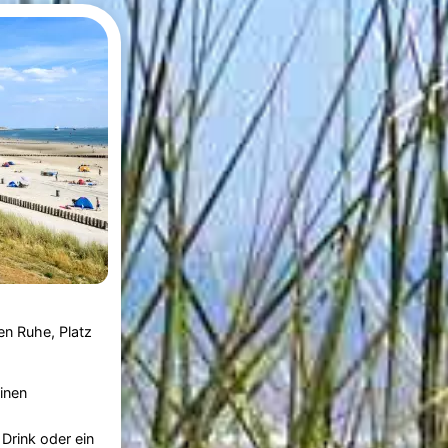
en Ruhe, Platz
inen
 Drink oder ein