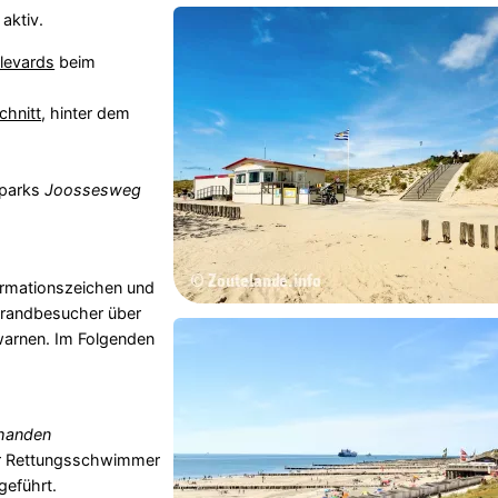
aktiv.
levards
beim
chnitt
, hinter dem
wparks
Joossesweg
ormationszeichen und
trandbesucher über
warnen. Im Folgenden
rhanden
der Rettungsschwimmer
geführt.