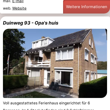
mail.
E-mail
Weitere Informationen
web.
Website
Oosterschelde
Burgh
-
Haamstede
Natur
Walcheren
Duinweg 93 - Opa's huis
Kop
-
van
Veere
-
Schouwen
Natur
-
Oranjezon
Oostkapelle
-
Natur
-
de
Domburg
-
Mantelingen
Westkapelle
-
Voll ausgestattetes Ferienhaus eingerichtet für 6
Natur
-