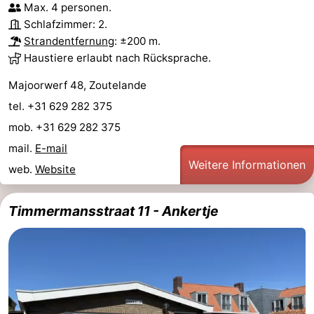
Max. 4 personen.
Joossesweg
-
Schlafzimmer: 2.
Strandentfernung
: ±200 m.
Kustlicht
-
Haustiere erlaubt nach Rücksprache.
Meerpaal
-
Majoorwerf 48, Zoutelande
tel. +31 629 282 375
Strandcamping
-
mob. +31 629 282 375
Valkenisse
Zee,
Hotels
mail.
E-mail
Weitere Informationen
web.
Website
Bos
Zimmer
en
(mit
Lastminutes
Timmermansstraat 11 - Ankertje
Duin
Frühstück)
Strand
Sehen
&
-