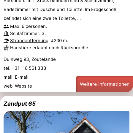
Personen. Im 1. Stock befinden sind 3 Schlafzimmer,
Badezimmer mit Dusche und Toilette. Im Erdgeschoß
Walcherse
Dishoek
-
befindet sich eine zweite Toilette, ...
bos
Vlissingen
-
Max. 6 personen.
Schlafzimmer: 3.
Middelburg
Zeeuws-
Strandentfernung
: ±200 m.
Haustiere erlaubt nach Rücksprache.
Vlaanderen
-
Duinweg 93, Zoutelande
Nieuwvliet
-
tel. +31 118 561 333
mail.
E-mail
Sluis
-
Weitere Informationen
web.
Website
Cadzand
-
Zandput 65
Natur
Wetter
Het
Kontakt
Zwin