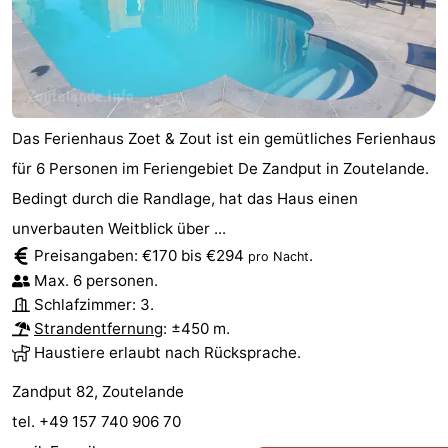
Medizin
Adressen
Region
Zeeland
Das Ferienhaus Zoet & Zout ist ein gemütliches Ferienhaus
für 6 Personen im Feriengebiet De Zandput in Zoutelande.
Schouwen-
Bedingt durch die Randlage, hat das Haus einen
Duiveland
-
unverbauten Weitblick über ...
Preisangaben: €170 bis €294
.
pro Nacht
Renesse
-
Max. 6 personen.
Schlafzimmer: 3.
Brouwershaven
-
Strandentfernung
: ±450 m.
Bruinisse
-
Haustiere erlaubt nach Rücksprache.
Zandput 82, Zoutelande
Zierikzee
-
tel. +49 157 740 906 70
Natur
-