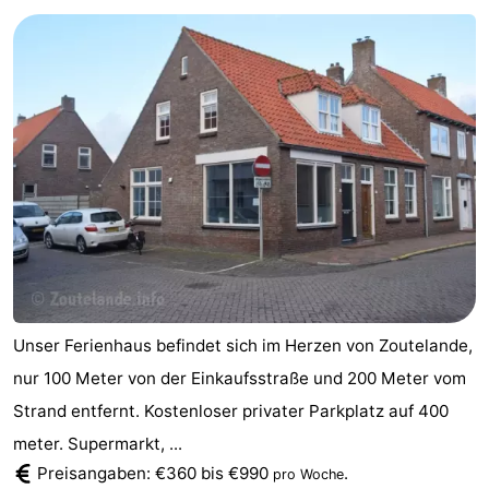
Aparthotel
-
Zoutelande
Duinflat
-
Duinoord
-
Duinweg
-
18
Kurhaus
-
Residentie
Campingplätze
Soutelande
Ferienhäuser
Unser Ferienhaus befindet sich im Herzen von Zoutelande,
-
nur 100 Meter von der Einkaufsstraße und 200 Meter vom
Strand entfernt. Kostenloser privater Parkplatz auf 400
De
-
meter. Supermarkt, ...
Zandput
Duinzicht
-
Preisangaben: €360 bis €990
.
pro Woche