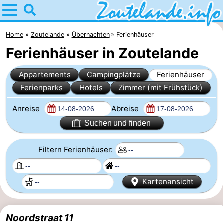
Home
Zoutelande
Home
Zoutelande
Übernachten
Ferienhäuser
Ferienhäuser in Zoutelande
Tipps
Appartements
Campingplätze
Ferienhäuser
Für
Ferienparks
Hotels
Zimmer (mit Frühstück)
kindern
Webcam
Anreise
Abreise
Webcam
Suchen und finden
Langstraat
Webcam
Filtern Ferienhäuser:
Strand
Übernachten
Kartenansicht
Appartements
-
Noordstraat 11