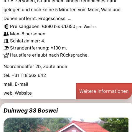
für 8 Personen, ist auf einem kinderfreundliches Park
gelegen und noch keine 5 Minuten vom Meer, Wald und
Dünen entfernt. Erdgeschoss: ...
Preisangaben: €890 bis €1.650
.
pro Woche
Max. 8 personen.
Schlafzimmer: 4.
Strandentfernung
: ±100 m.
Haustiere erlaubt nach Rücksprache.
Noordendolfer 2b, Zoutelande
tel. +31 118 562 642
mail.
E-mail
Weitere Informationen
web.
Website
Duinweg 33 Boswei