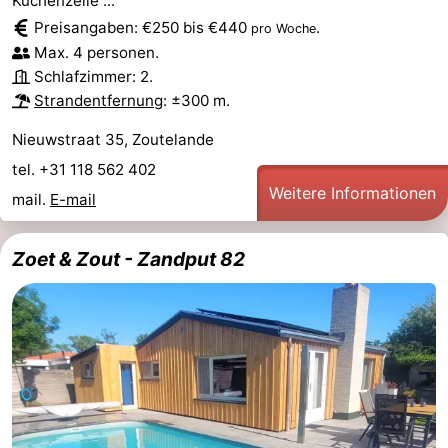
Küchenzeile ...
Preisangaben: €250 bis €440
.
pro Woche
Parafliegen
-
Max. 4 personen.
Schlafzimmer: 2.
Sportangeln
Essen
Strandentfernung
: ±300 m.
und
Veranstaltungen
Nieuwstraat 35, Zoutelande
trinken
-
tel. +31 118 562 402
Weitere Informationen
mail.
E-mail
Ringstechen
Zoutelande
Zoet & Zout - Zandput 82
Actief
Praktisch
Forum
Route
-
Parken
Reisebuchshop