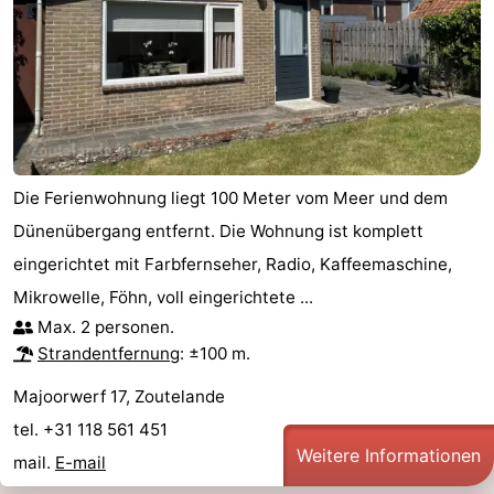
tun
Museen
-
Galerien
-
Denkmäler
-
Kirchen
-
Die Ferienwohnung liegt 100 Meter vom Meer und dem
Leuchtturme
-
Dünenübergang entfernt. Die Wohnung ist komplett
eingerichtet mit Farbfernseher, Radio, Kaffeemaschine,
Aussichtspunkte
Attraktionen
Mikrowelle, Föhn, voll eingerichtete ...
Max. 2 personen.
-
Strandentfernung
: ±100 m.
Spielplätze
-
Majoorwerf 17, Zoutelande
Indoor-
-
tel. +31 118 561 451
Weitere Informationen
mail.
E-mail
Spielplätze
Bowling
Wellness-