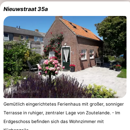
Nieuwstraat 35a
Zentren
Dörfer
&
Natur
Städte
Führungen
Sport
-
Schwimmbader
-
Radfahren
-
Wandern
-
Gemütlich eingerichtetes Ferienhaus mit großer, sonniger
Terrasse in ruhiger, zentraler Lage von Zoutelande. - Im
Reiten
-
Erdgeschoss befinden sich das Wohnzimmer mit
Golfplatze
-