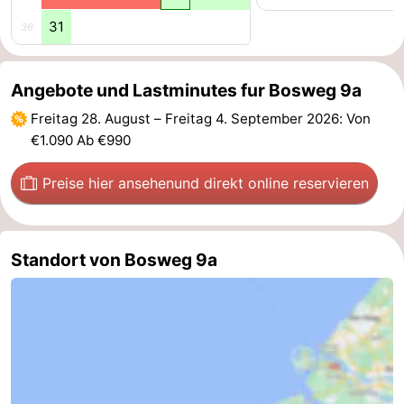
31
36
Oosterschelde
Burgh
-
Haamstede
Natur
Walcheren
Angebote und Lastminutes fur Bosweg 9a
Kop
-
Freitag 28. August
–
Freitag 4. September 2026
: Von
€1.090 Ab €990
van
Veere
-
Preise hier ansehen
und direkt online reservieren
Schouwen
Natur
-
Oranjezon
Oostkapelle
-
Standort von Bosweg 9a
Natur
-
de
Domburg
-
Mantelingen
Westkapelle
-
Natur
-