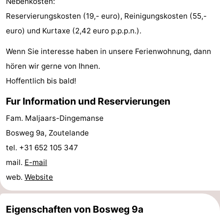
Nebenkosten:
Zentren
Dörfer
Reservierungskosten (19,- euro), Reinigungskosten (55,-
euro) und Kurtaxe (2,42 euro p.p.p.n.).
&
Natur
Wenn Sie interesse haben in unsere Ferienwohnung, dann
Städte
Führungen
hören wir gerne von Ihnen.
Hoffentlich bis bald!
Sport
Fur Information und Reservierungen
-
Fam. Maljaars-Dingemanse
Schwimmbader
-
Bosweg 9a, Zoutelande
tel. +31 652 105 347
Radfahren
-
mail.
E-mail
Wandern
-
web.
Website
Reiten
-
Eigenschaften von Bosweg 9a
Golfplatze
-