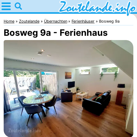
Home
Zoutelande
Home
Zoutelande
Übernachten
Ferienhäuser
Bosweg 9a
Bosweg 9a - Ferienhaus
Tipps
Für
kindern
Webcam
Webcam
Langstraat
Webcam
Strand
Übernachten
Appartements
-