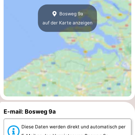
Walcherse
Dishoek
-
Bosweg 9a
auf der Karte anzeigen
bos
Vlissingen
-
Middelburg
Zeeuws-
Vlaanderen
-
Nieuwvliet
-
Sluis
-
Cadzand
-
Natur
Wetter
E-mail: Bosweg 9a
Het
Kontakt
Diese Daten werden direkt und automatisch per
Zwin