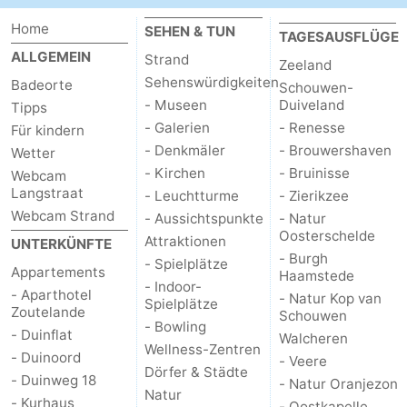
Home
SEHEN & TUN
TAGESAUSFLÜGE
ALLGEMEIN
Strand
Zeeland
Sehenswürdigkeiten
Badeorte
Schouwen-
- Museen
Duiveland
Tipps
- Galerien
- Renesse
Für kindern
- Denkmäler
- Brouwershaven
Wetter
- Kirchen
- Bruinisse
Webcam
Langstraat
- Leuchtturme
- Zierikzee
Webcam Strand
- Aussichtspunkte
- Natur
Oosterschelde
Attraktionen
UNTERKÜNFTE
- Burgh
- Spielplätze
Appartements
Haamstede
- Indoor-
- Aparthotel
- Natur Kop van
Spielplätze
Zoutelande
Schouwen
- Bowling
- Duinflat
Walcheren
Wellness-Zentren
- Duinoord
- Veere
Dörfer & Städte
- Duinweg 18
- Natur Oranjezon
Natur
- Kurhaus
- Oostkapelle