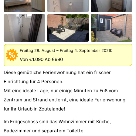
Joossesweg
-
Kustlicht
-
Meerpaal
-
Strandcamping
-
Freitag 28. August
–
Freitag 4. September 2026
:
Von €1.090 Ab €990
Valkenisse
Zee,
Hotels
Diese gemütliche Ferienwohnung hat ein frischer
Bos
Zimmer
Einrichtung für 4 Personen.
en
(mit
Lastminutes
Mit eine ideale Lage, nur einige Minuten zu Fuß vom
Zentrum und Strand entfernt, eine ideale Ferienwohung
Duin
Frühstück)
Strand
für Ihr Urlaub in Zoutelande!
Sehen
Im Erdgeschoss sind das Wohnzimmer mit Küche,
Badezimmer und separatem Toilette.
&
-