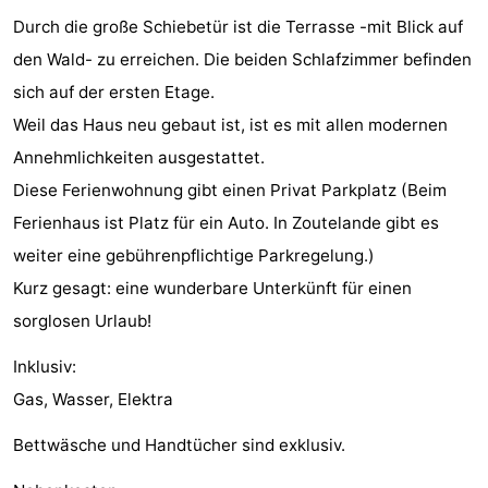
Durch die große Schiebetür ist die Terrasse -mit Blick auf
tun
Museen
-
den Wald- zu erreichen. Die beiden Schlafzimmer befinden
Galerien
-
sich auf der ersten Etage.
Weil das Haus neu gebaut ist, ist es mit allen modernen
Denkmäler
-
Annehmlichkeiten ausgestattet.
Kirchen
-
Diese Ferienwohnung gibt einen Privat Parkplatz (Beim
Ferienhaus ist Platz für ein Auto. In Zoutelande gibt es
Leuchtturme
-
weiter eine gebührenpflichtige Parkregelung.)
Aussichtspunkte
Attraktionen
Kurz gesagt: eine wunderbare Unterkünft für einen
sorglosen Urlaub!
-
Inklusiv:
Spielplätze
-
Gas, Wasser, Elektra
Indoor-
-
Bettwäsche und Handtücher sind exklusiv.
Spielplätze
Bowling
Wellness-