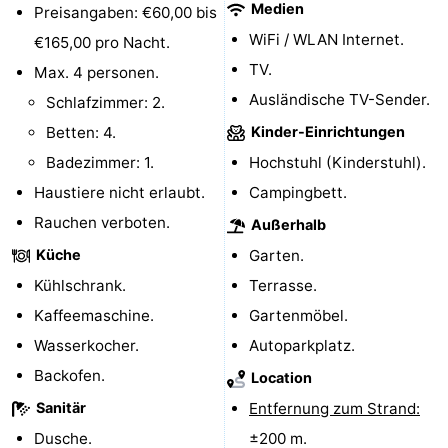
Medien
Preisangaben: €60,00 bis
Parafliegen
-
WiFi / WLAN Internet.
€165,00 pro Nacht.
TV.
Max. 4 personen.
Sportangeln
Essen
Ausländische TV-Sender.
Schlafzimmer: 2.
und
Veranstaltungen
Betten: 4.
Kinder-Einrichtungen
Badezimmer: 1.
Hochstuhl (Kinderstuhl).
trinken
-
Haustiere nicht erlaubt.
Campingbett.
Ringstechen
Zoutelande
Rauchen verboten.
Außerhalb
Küche
Garten.
Actief
Praktisch
Kühlschrank.
Terrasse.
Forum
Kaffeemaschine.
Gartenmöbel.
Wasserkocher.
Autoparkplatz.
Route
Backofen.
Location
-
Sanitär
Entfernung zum Strand:
Parken
Reisebuchshop
Dusche.
±200 m.