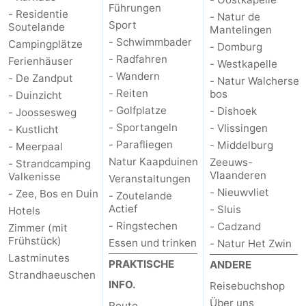
Führungen
- Residentie
- Natur de
Sport
Soutelande
Mantelingen
- Schwimmbader
Campingplätze
- Domburg
- Radfahren
Ferienhäuser
- Westkapelle
- Wandern
- De Zandput
- Natur Walcherse
- Reiten
bos
- Duinzicht
- Golfplatze
- Dishoek
- Joossesweg
- Sportangeln
- Vlissingen
- Kustlicht
- Parafliegen
- Middelburg
- Meerpaal
Natur Kaapduinen
Zeeuws-
- Strandcamping
Vlaanderen
Valkenisse
Veranstaltungen
- Nieuwvliet
- Zee, Bos en Duin
- Zoutelande
Actief
- Sluis
Hotels
- Ringstechen
- Cadzand
Zimmer (mit
Frühstück)
Essen und trinken
- Natur Het Zwin
Lastminutes
PRAKTISCHE
ANDERE
Strandhaeuschen
INFO.
Reisebuchshop
Über uns
Route