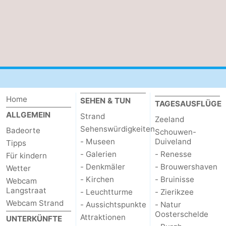
Home
SEHEN & TUN
TAGESAUSFLÜGE
ALLGEMEIN
Strand
Zeeland
Sehenswürdigkeiten
Badeorte
Schouwen-
- Museen
Duiveland
Tipps
- Galerien
- Renesse
Für kindern
- Denkmäler
- Brouwershaven
Wetter
- Kirchen
- Bruinisse
Webcam
Langstraat
- Leuchtturme
- Zierikzee
Webcam Strand
- Aussichtspunkte
- Natur
Oosterschelde
Attraktionen
UNTERKÜNFTE