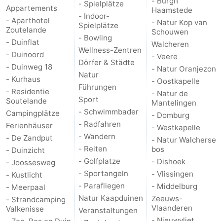
- Burgh
- Spielplätze
Appartements
Haamstede
- Indoor-
- Aparthotel
- Natur Kop van
Spielplätze
Zoutelande
Schouwen
- Bowling
- Duinflat
Walcheren
Wellness-Zentren
- Duinoord
- Veere
Dörfer & Städte
- Duinweg 18
- Natur Oranjezon
Natur
- Kurhaus
- Oostkapelle
Führungen
- Residentie
- Natur de
Sport
Soutelande
Mantelingen
- Schwimmbader
Campingplätze
- Domburg
- Radfahren
Ferienhäuser
- Westkapelle
- Wandern
- De Zandput
- Natur Walcherse
- Reiten
bos
- Duinzicht
- Golfplatze
- Dishoek
- Joossesweg
- Sportangeln
- Vlissingen
- Kustlicht
- Parafliegen
- Middelburg
- Meerpaal
Natur Kaapduinen
Zeeuws-
- Strandcamping
Vlaanderen
Valkenisse
Veranstaltungen
- Nieuwvliet