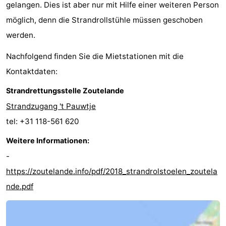
gelangen. Dies ist aber nur mit Hilfe einer weiteren Person
Medizin
möglich, denn die Strandrollstühle müssen geschoben
werden.
Adressen
Region
Nachfolgend finden Sie die Mietstationen mit die
Zeeland
Kontaktdaten:
Schouwen-
Strandrettungsstelle Zoutelande
Strandzugang 't Pauwtje
Duiveland
-
tel: +31 118-561 620
Renesse
-
Weitere Informationen:
Brouwershaven
-
-
https://zoutelande.info/pdf/2018_strandrolstoelen_zoutela
Bruinisse
-
nde.pdf
Zierikzee
-
Natur
-