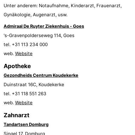
Unter anderem: Notaufnahme, Kinderarzt, Frauenarzt,
tun
Museen
-
Gynäkologie, Augenarzt, usw.
Galerien
-
Admiraal De Ruyter Ziekenhuis - Goes
's-Gravenpolderseweg 114, Goes
Denkmäler
-
tel. +31 113 234 000
Kirchen
-
web.
Website
Leuchtturme
-
Apotheke
Gezondheids Centrum Koudekerke
Aussichtspunkte
Attraktionen
Duinstraat 16C, Koudekerke
-
tel. +31 118 551 263
web.
Website
Spielplätze
-
Zahnarzt
Indoor-
-
Tandartsen Domburg
Spielplätze
Bowling
Wellness-
Singel 17, Domburg