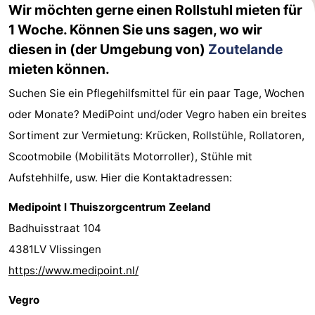
Wir möchten gerne einen Rollstuhl mieten für
Walcherse
Dishoek
-
1 Woche. Können Sie uns sagen, wo wir
diesen in (der Umgebung von)
Zoutelande
bos
Vlissingen
-
mieten können.
Middelburg
Zeeuws-
Suchen Sie ein Pflegehilfsmittel für ein paar Tage, Wochen
oder Monate? MediPoint und/oder Vegro haben ein breites
Vlaanderen
-
Sortiment zur Vermietung: Krücken, Rollstühle, Rollatoren,
Nieuwvliet
-
Scootmobile (Mobilitäts Motorroller), Stühle mit
Aufstehhilfe, usw. Hier die Kontaktadressen:
Sluis
-
Medipoint l Thuiszorgcentrum Zeeland
Cadzand
-
Badhuisstraat 104
Natur
Wetter
4381LV Vlissingen
https://www.medipoint.nl/
Het
Kontakt
Vegro
Zwin