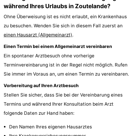
während Ihres Urlaubs in Zoutelande?
Aparthotel
-
Ohne Überweisung ist es nicht erlaubt, ein Krankenhaus
Zoutelande
Duinflat
-
zu besuchen. Wenden Sie sich in diesem Fall zuerst an
einen Hausarzt (Allgemeinarzt)
Duinoord
-
.
Einen Termin bei einem Allgemeinarzt vereinbaren
Duinweg
-
Ein spontaner Arztbesuch ohne vorherige
18
Kurhaus
-
Terminvereinbarung ist in der Regel nicht möglich. Rufen
Sie immer im Voraus an, um einen Termin zu vereinbaren.
Residentie
Campingplätze
Vorbereitung auf Ihren Arztbesuch
Soutelande
Ferienhäuser
Stellen Sie sicher, dass Sie bei der Vereinbarung eines
-
Termins und während Ihrer Konsultation beim Arzt
folgende Daten zur Hand haben:
De
-
Den Namen Ihres eigenen Hausarztes
Zandput
Duinzicht
-
Ihre Krankenversicherungsnummer