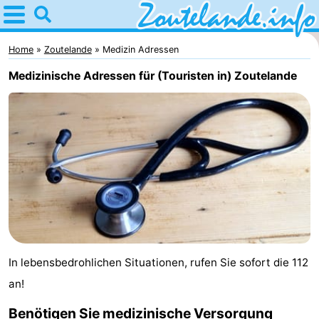
Home
Zoutelande
Home
Zoutelande
Medizin Adressen
Medizinische Adressen für (Touristen in) Zoutelande
Tipps
Für
kindern
Webcam
Webcam
Langstraat
Webcam
Strand
Übernachten
In lebensbedrohlichen Situationen, rufen Sie sofort die 112
Appartements
an!
-
Benötigen Sie medizinische Versorgung