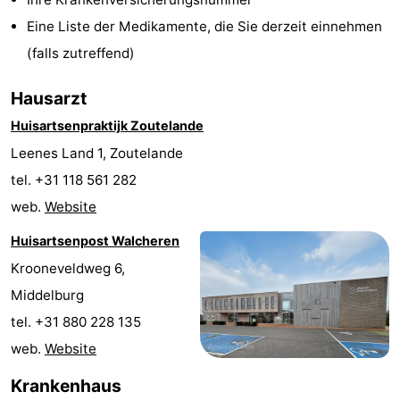
Joossesweg
-
Eine Liste der Medikamente, die Sie derzeit einnehmen
(falls zutreffend)
Kustlicht
-
Hausarzt
Meerpaal
-
Huisartsenpraktijk Zoutelande
Strandcamping
-
Leenes Land 1, Zoutelande
tel. +31 118 561 282
Valkenisse
Zee,
Hotels
web.
Website
Bos
Zimmer
Huisartsenpost Walcheren
en
(mit
Lastminutes
Krooneveldweg 6,
Middelburg
Duin
Frühstück)
Strand
tel. +31 880 228 135
Sehen
web.
Website
Krankenhaus
&
-