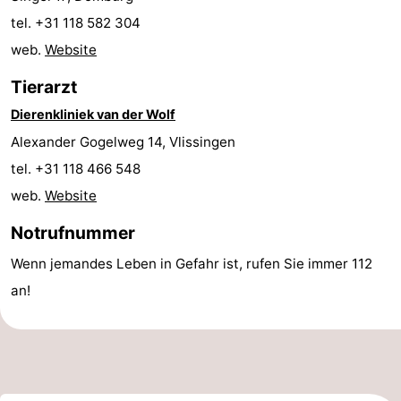
tel. +31 118 582 304
Zentren
Dörfer
web.
Website
&
Natur
Tierarzt
Städte
Führungen
Dierenkliniek van der Wolf
Alexander Gogelweg 14, Vlissingen
Sport
tel. +31 118 466 548
-
web.
Website
Schwimmbader
-
Notrufnummer
Wenn jemandes Leben in Gefahr ist, rufen Sie immer 112
Radfahren
-
an!
Wandern
-
Reiten
-
Golfplatze
-