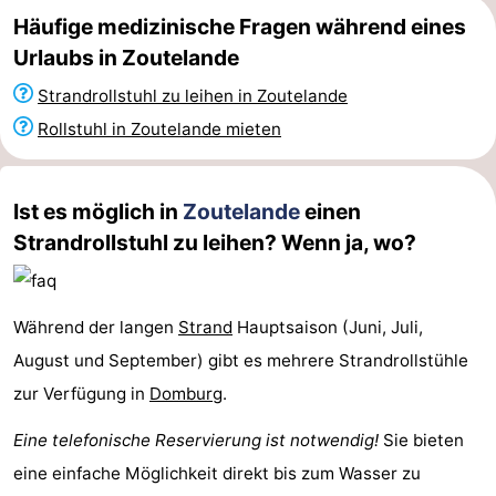
Häufige medizinische Fragen während eines
Parafliegen
-
Urlaubs in Zoutelande
Sportangeln
Essen
Strandrollstuhl zu leihen in Zoutelande
Rollstuhl in Zoutelande mieten
und
Veranstaltungen
trinken
-
Ist es möglich in
Zoutelande
einen
Ringstechen
Zoutelande
Strandrollstuhl zu leihen? Wenn ja, wo?
Actief
Praktisch
Während der langen
Strand
Hauptsaison (Juni, Juli,
Forum
August und September) gibt es mehrere Strandrollstühle
Route
zur Verfügung in
Domburg
.
-
Eine telefonische Reservierung ist notwendig!
Sie bieten
eine einfache Möglichkeit direkt bis zum Wasser zu
Parken
Reisebuchshop