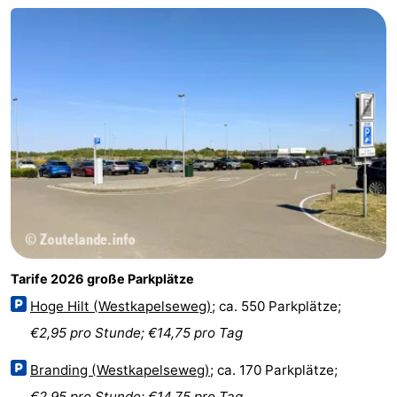
Aparthotel
-
Zoutelande
Duinflat
-
Duinoord
-
Duinweg
-
18
Kurhaus
-
Residentie
Campingplätze
Soutelande
Ferienhäuser
Tarife 2026 große Parkplätze
-
Hoge Hilt (Westkapelseweg)
; ca. 550 Parkplätze;
€2,95 pro Stunde; €14,75 pro Tag
De
-
Branding (Westkapelseweg)
; ca. 170 Parkplätze;
Zandput
Duinzicht
-
€2,95 pro Stunde; €14,75 pro Tag