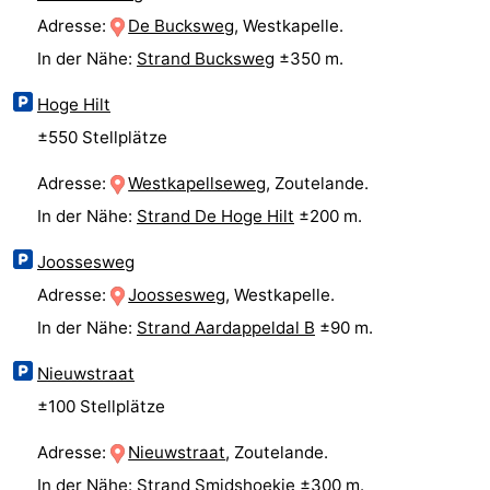
Adresse:
De Bucksweg
, Westkapelle.
Oosterschelde
Burgh
-
In der Nähe:
Strand Bucksweg
±350 m.
Haamstede
Natur
Walcheren
Hoge Hilt
±550 Stellplätze
Kop
-
Adresse:
Westkapellseweg
, Zoutelande.
van
Veere
-
In der Nähe:
Strand De Hoge Hilt
±200 m.
Schouwen
Natur
-
Joossesweg
Oranjezon
Oostkapelle
-
Adresse:
Joossesweg
, Westkapelle.
In der Nähe:
Strand Aardappeldal B
±90 m.
Natur
-
Nieuwstraat
de
Domburg
-
±100 Stellplätze
Mantelingen
Westkapelle
-
Adresse:
Nieuwstraat
, Zoutelande.
Natur
-
In der Nähe:
Strand Smidshoekje
±300 m.