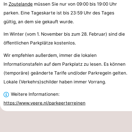
In
Zoutelande
müssen Sie nur von 09:00 bis 19:00 Uhr
tun
Museen
-
parken. Eine Tageskarte ist bis 23:59 Uhr des Tages
Galerien
-
gültig, an dem sie gekauft wurde.
Im Winter (vom 1. November bis zum 28. Februar) sind die
Denkmäler
-
öffentlichen Parkplätze kostenlos.
Kirchen
-
Wir empfehlen außerdem, immer die lokalen
Leuchtturme
-
Informationstafeln auf dem Parkplatz zu lesen. Es können
(temporäre) geänderte Tarife und/oder Parkregeln gelten.
Aussichtspunkte
Attraktionen
Lokale (Verkehrs)schilder haben immer Vorrang.
-
Weitere Informationen:
Spielplätze
-
https://www.veere.nl/parkeerterreinen
Indoor-
-
Spielplätze
Bowling
Wellness-