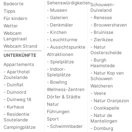
Sehenswürdigkeiten
Badeorte
Schouwen-
- Museen
Duiveland
Tipps
- Galerien
- Renesse
Für kindern
- Denkmäler
- Brouwershaven
Wetter
- Kirchen
- Bruinisse
Webcam
Langstraat
- Leuchtturme
- Zierikzee
Webcam Strand
- Aussichtspunkte
- Natur
Oosterschelde
Attraktionen
UNTERKÜNFTE
- Burgh
- Spielplätze
Appartements
Haamstede
- Indoor-
- Aparthotel
- Natur Kop van
Spielplätze
Zoutelande
Schouwen
- Bowling
- Duinflat
Walcheren
Wellness-Zentren
- Duinoord
- Veere
Dörfer & Städte
- Duinweg 18
- Natur Oranjezon
Natur
- Kurhaus
- Oostkapelle
Führungen
- Residentie
- Natur de
Sport
Soutelande
Mantelingen
- Schwimmbader
Campingplätze
- Domburg