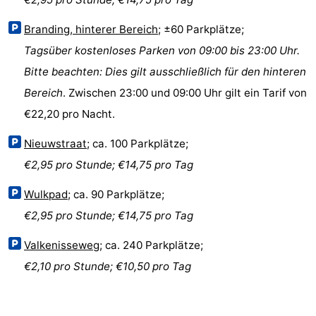
Joossesweg
-
Branding, hinterer Bereich
; ±60 Parkplätze;
Kustlicht
-
Tagsüber kostenloses Parken von 09:00 bis 23:00 Uhr.
Bitte beachten: Dies gilt ausschließlich für den hinteren
Meerpaal
-
Bereich
. Zwischen 23:00 und 09:00 Uhr gilt ein Tarif von
Strandcamping
-
€22,20 pro Nacht.
Nieuwstraat
; ca. 100 Parkplätze;
Valkenisse
Zee,
Hotels
€2,95 pro Stunde; €14,75 pro Tag
Bos
Zimmer
Wulkpad
; ca. 90 Parkplätze;
en
(mit
Lastminutes
€2,95 pro Stunde; €14,75 pro Tag
Duin
Frühstück)
Strand
Valkenisseweg
; ca. 240 Parkplätze;
€2,10 pro Stunde; €10,50 pro Tag
Sehen
&
-