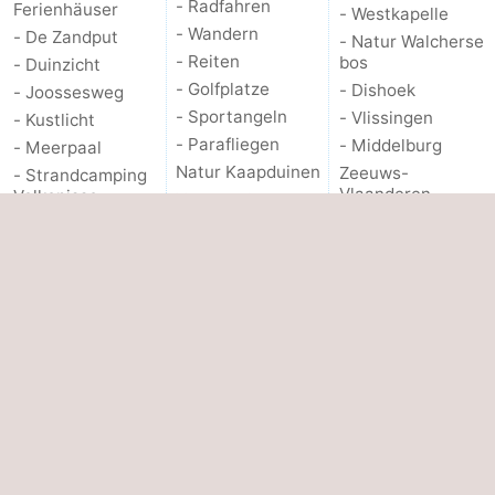
- Radfahren
Ferienhäuser
- Westkapelle
- Wandern
- De Zandput
- Natur Walcherse
- Reiten
bos
- Duinzicht
- Golfplatze
- Dishoek
- Joossesweg
- Sportangeln
- Vlissingen
- Kustlicht
- Parafliegen
- Middelburg
- Meerpaal
Natur Kaapduinen
Zeeuws-
- Strandcamping
Vlaanderen
Valkenisse
Veranstaltungen
- Nieuwvliet
- Zee, Bos en Duin
- Zoutelande
Actief
- Sluis
Hotels
- Ringstechen
- Cadzand
Zimmer (mit
Frühstück)
Essen und trinken
- Natur Het Zwin
Lastminutes
PRAKTISCHE
ANDERE
Strandhaeuschen
INFO.
Reisebuchshop
Über uns
Route
- Parken
Medizin Adressen
Kontakt
Forum