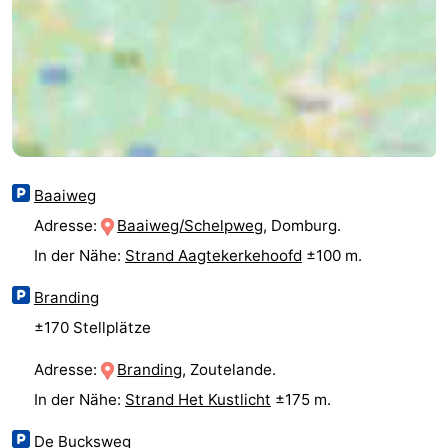
Medizin
Adressen
Region
Zeeland
Schouwen-
Baaiweg
Duiveland
-
Adresse:
Baaiweg/Schelpweg
, Domburg.
In der Nähe:
Strand Aagtekerkehoofd
±100 m.
Renesse
-
Branding
Brouwershaven
-
±170 Stellplätze
Bruinisse
-
Adresse:
Branding
, Zoutelande.
Zierikzee
-
In der Nähe:
Strand Het Kustlicht
±175 m.
Natur
-
De Bucksweg