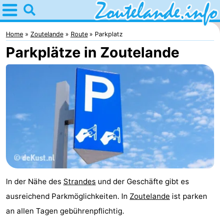
Home
Zoutelande
Home
Zoutelande
Route
Parkplatz
Parkplätze in Zoutelande
Tipps
Für
kindern
Webcam
Webcam
Langstraat
Webcam
Strand
Übernachten
In der Nähe des
Strandes
und der Geschäfte gibt es
Appartements
ausreichend Parkmöglichkeiten. In
Zoutelande
ist parken
-
an allen Tagen gebührenpflichtig.