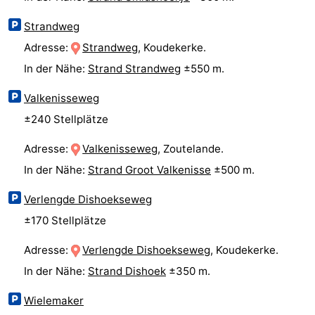
Strandweg
Walcherse
Dishoek
-
Adresse:
Strandweg
, Koudekerke.
bos
Vlissingen
-
In der Nähe:
Strand Strandweg
±550 m.
Middelburg
Zeeuws-
Valkenisseweg
±240 Stellplätze
Vlaanderen
-
Adresse:
Valkenisseweg
, Zoutelande.
Nieuwvliet
-
In der Nähe:
Strand Groot Valkenisse
±500 m.
Sluis
-
Verlengde Dishoekseweg
Cadzand
-
±170 Stellplätze
Natur
Wetter
Adresse:
Verlengde Dishoekseweg
, Koudekerke.
In der Nähe:
Strand Dishoek
±350 m.
Het
Kontakt
Wielemaker
Zwin