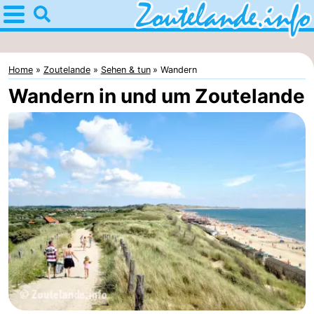
`
Home
Zoutelande
Home
Zoutelande
Sehen & tun
Wandern
Tipps
Wandern in und um Zoutelande
Für
kindern
Webcam
Webcam
Langstraat
Webcam
Strand
Übernachten
Appartements
-