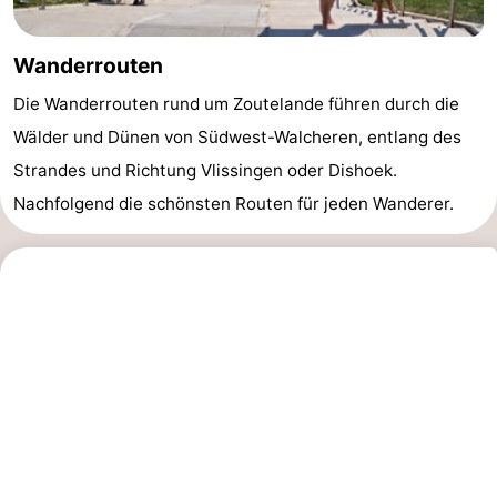
Joossesweg
-
Wanderrouten
Kustlicht
-
Die Wanderrouten rund um Zoutelande führen durch die
Meerpaal
-
Wälder und Dünen von Südwest-Walcheren, entlang des
Strandes und Richtung Vlissingen oder Dishoek.
Strandcamping
-
Nachfolgend die schönsten Routen für jeden Wanderer.
Valkenisse
Zee,
Hotels
Bos
Zimmer
en
(mit
Lastminutes
Duin
Frühstück)
Strand
Sehen
&
-