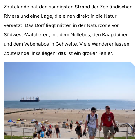
Zoutelande hat den sonnigsten Strand der Zeeländischen
Aparthotel
-
Riviera und eine Lage, die einen direkt in die Natur
Zoutelande
Duinflat
-
versetzt. Das Dorf liegt mitten in der Naturzone von
Südwest-Walcheren, mit dem Nollebos, den Kaapduinen
Duinoord
-
und dem Vebenabos in Gehweite. Viele Wanderer lassen
Duinweg
-
Zoutelande links liegen; das ist ein großer Fehler.
18
Kurhaus
-
Residentie
Campingplätze
Soutelande
Ferienhäuser
-
De
-
Zandput
Duinzicht
-