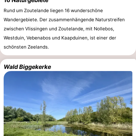
Rund um Zoutelande liegen 16 wunderschöne
Walcherse
Dishoek
-
Wandergebiete. Der zusammenhängende Naturstreifen
bos
Vlissingen
-
zwischen Vlissingen und Zoutelande, mit Nollebos,
Westduin, Vebenabos und Kaapduinen, ist einer der
Middelburg
Zeeuws-
schönsten Zeelands.
Vlaanderen
-
Wald Biggekerke
Nieuwvliet
-
Sluis
-
Cadzand
-
Natur
Wetter
Het
Kontakt
Zwin