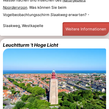
Wasserflächen und Inselchen des
Naturgebiets
Noordervroon
. Was können Sie beim
Vogelbeobachtungsschirm
Slaakweg
erwarten? -
Slaakweg, Westkapelle
Weitere Informationen
Leuchtturm 't Hoge Licht