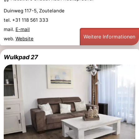
Duinweg 117-5, Zoutelande
Oosterschelde
Burgh
-
tel. +31 118 561 333
Haamstede
Natur
Walcheren
mail.
E-mail
Weitere Informationen
web.
Website
Kop
-
van
Veere
-
Wulkpad 27
Schouwen
Natur
-
Oranjezon
Oostkapelle
-
Natur
-
de
Domburg
-
Mantelingen
Westkapelle
-
Natur
-