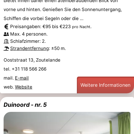
bietet Ihnen daher einen atemberaubenden Blick von
vorne und hinten. Genießen Sie den Sonnenuntergang,
Parafliegen
-
Schiffen die vorbei Segeln oder die ...
Sportangeln
Essen
Preisangaben: €95 bis €223
.
pro Nacht
Max. 4 personen.
und
Veranstaltungen
Schlafzimmer: 2.
Strandentfernung
: ±50 m.
trinken
-
Ooststraat 13, Zoutelande
Ringstechen
Zoutelande
tel. +31 118 566 266
Actief
Praktisch
mail.
E-mail
Weitere Informationen
web.
Website
Forum
Duinoord - nr. 5
Route
-
Parken
Reisebuchshop