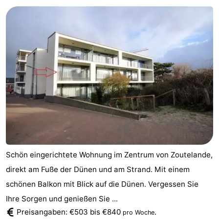
Aparthotel
-
Zoutelande
Duinflat
-
Duinoord
-
Duinweg
-
18
Kurhaus
-
Residentie
Campingplätze
Soutelande
Ferienhäuser
Schön eingerichtete Wohnung im Zentrum von Zoutelande,
-
direkt am Fuße der Dünen und am Strand. Mit einem
schönen Balkon mit Blick auf die Dünen. Vergessen Sie
De
-
Ihre Sorgen und genießen Sie ...
Zandput
Duinzicht
-
Preisangaben: €503 bis €840
.
pro Woche