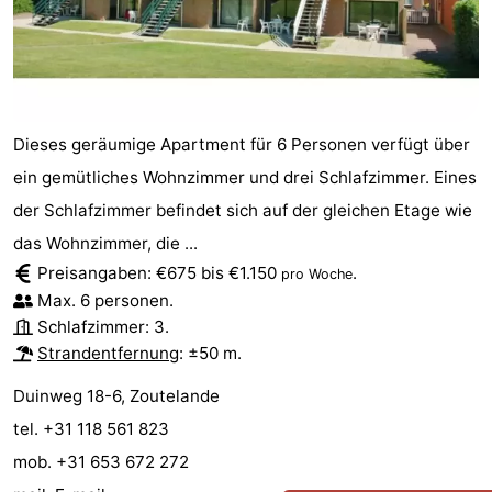
tun
Museen
-
Galerien
-
Denkmäler
-
Dieses geräumige Apartment für 6 Personen verfügt über
ein gemütliches Wohnzimmer und drei Schlafzimmer. Eines
Kirchen
-
der Schlafzimmer befindet sich auf der gleichen Etage wie
Leuchtturme
-
das Wohnzimmer, die ...
Preisangaben: €675 bis €1.150
.
pro Woche
Aussichtspunkte
Attraktionen
Max. 6 personen.
Schlafzimmer: 3.
-
Strandentfernung
: ±50 m.
Spielplätze
-
Duinweg 18-6, Zoutelande
Indoor-
-
tel. +31 118 561 823
mob. +31 653 672 272
Spielplätze
Bowling
Wellness-