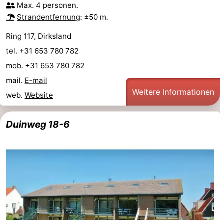
Max. 4 personen.
Joossesweg
-
Strandentfernung
: ±50 m.
Kustlicht
-
Ring 117, Dirksland
tel. +31 653 780 782
Meerpaal
-
mob. +31 653 780 782
Strandcamping
-
mail.
E-mail
Weitere Informationen
web.
Website
Valkenisse
Zee,
Hotels
Duinweg 18-6
Bos
Zimmer
en
(mit
Lastminutes
Duin
Frühstück)
Strand
Sehen
&
-