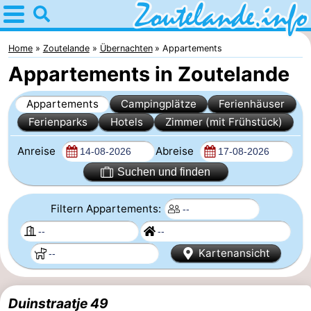
Home
Zoutelande
Home
Zoutelande
Übernachten
Appartements
Appartements in Zoutelande
Tipps
Appartements
Campingplätze
Ferienhäuser
Für
Ferienparks
Hotels
Zimmer (mit Frühstück)
kindern
Webcam
Anreise
Abreise
Webcam
Suchen und finden
Langstraat
Webcam
Filtern Appartements:
Strand
Übernachten
Kartenansicht
Appartements
-
Duinstraatje 49