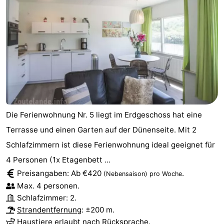
Medizin
Adressen
Region
Zeeland
Schouwen-
Duiveland
-
Die Ferienwohnung Nr. 5 liegt im Erdgeschoss hat eine
Terrasse und einen Garten auf der Dünenseite. Mit 2
Renesse
-
Schlafzimmern ist diese Ferienwohnung ideal geeignet für
Brouwershaven
-
4 Personen (1x Etagenbett ...
Preisangaben: Ab €420
.
(Nebensaison)
pro Woche
Bruinisse
-
Max. 4 personen.
Zierikzee
-
Schlafzimmer: 2.
Strandentfernung
: ±200 m.
Natur
-
Haustiere erlaubt nach Rücksprache.