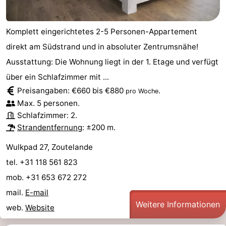
Walcherse
Dishoek
-
Komplett eingerichtetes 2-5 Personen-Appartement
bos
Vlissingen
-
direkt am Südstrand und in absoluter Zentrumsnähe!
Ausstattung: Die Wohnung liegt in der 1. Etage und verfügt
Middelburg
Zeeuws-
über ein Schlafzimmer mit ...
Vlaanderen
-
Preisangaben: €660 bis €880
.
pro Woche
Max. 5 personen.
Nieuwvliet
-
Schlafzimmer: 2.
Strandentfernung
: ±200 m.
Sluis
-
Wulkpad 27, Zoutelande
Cadzand
-
tel. +31 118 561 823
mob. +31 653 672 272
Natur
Wetter
mail.
E-mail
Het
Kontakt
Weitere Informationen
web.
Website
Zwin