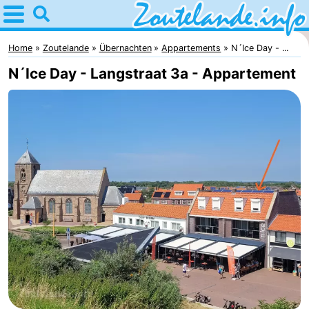
Home
Zoutelande
Home
Zoutelande
Übernachten
Appartements
N´Ice Day - ...
N´Ice Day - Langstraat 3a - Appartement
Tipps
Für
kindern
Webcam
Webcam
Langstraat
Webcam
Strand
Übernachten
Appartements
-