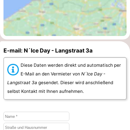
Walcherse
Dishoek
-
bos
Vlissingen
-
Middelburg
Zeeuws-
E-mail: N´Ice Day - Langstraat 3a
Vlaanderen
-
Nieuwvliet
-
Diese Daten werden direkt und automatisch per
E-Mail an den Vermieter von
N´Ice Day -
Sluis
-
Langstraat 3a
gesendet. Dieser wird anschließend
Cadzand
-
selbst Kontakt mit Ihnen aufnehmen.
Natur
Wetter
Het
Kontakt
Zwin