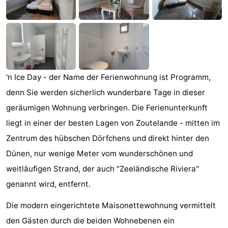
Joossesweg
-
Kustlicht
-
Meerpaal
-
'n Ice Day - der Name der Ferienwohnung ist Programm,
Strandcamping
-
denn Sie werden sicherlich wunderbare Tage in dieser
Valkenisse
Zee,
Hotels
geräumigen Wohnung verbringen. Die Ferienunterkunft
liegt in einer der besten Lagen von Zoutelande - mitten im
Bos
Zimmer
Zentrum des hübschen Dörfchens und direkt hinter den
en
(mit
Lastminutes
Dünen, nur wenige Meter vom wunderschönen und
weitläufigen Strand, der auch "Zeeländische Riviera"
Duin
Frühstück)
Strand
genannt wird, entfernt.
Sehen
Die modern eingerichtete Maisonettewohnung vermittelt
&
-
den Gästen durch die beiden Wohnebenen ein