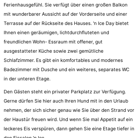
Ferienhausgefühl. Sie verfügt über einen großen Balkon
tun
Museen
-
mit wunderbarer Aussicht auf der Vorderseite und einer
Galerien
-
Terrasse auf der Rückseite des Hauses. 'n Ice Day bietet
Ihnen einen geräumigen, lichtdurchfluteten und
Denkmäler
-
freundlichen Wohn- Essraum mit offener, gut
Kirchen
-
ausgestatteter Küche sowie zwei gemütliche
Schlafzimmer. Es gibt ein komfortables und modernes
Leuchtturme
-
Badezimmer mit Dusche und ein weiteres, separates WC
Aussichtspunkte
Attraktionen
in der unteren Etage.
Den Gästen steht ein privater Parkplatz zur Verfügung.
-
Gerne dürfen Sie hier auch Ihren Hund mit in den Urlaub
Spielplätze
-
nehmen, der sich sicher genau wie Sie über den Strand vor
der Haustür freuen wird. Und wenn Sie mal Appetit auf ein
Indoor-
-
leckeres Eis verspüren, dann gehen Sie eine Etage tiefer in
Spielplätze
Bowling
Wellness-
den Eissalon 'n Ice.