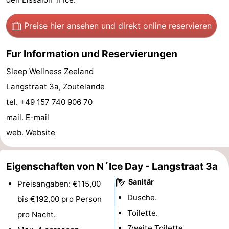
Zentren
Dörfer
Preise hier ansehen
und direkt online reservieren
&
Natur
Fur Information und Reservierungen
Städte
Führungen
Sleep Wellness Zeeland
Sport
Langstraat 3a, Zoutelande
tel. +49 157 740 906 70
-
mail.
E-mail
Schwimmbader
-
web.
Website
Radfahren
-
Eigenschaften von N´Ice Day - Langstraat 3a
Wandern
-
Sanitär
Preisangaben: €115,00
Dusche.
bis €192,00 pro Person
Reiten
-
Toilette.
pro Nacht.
Golfplatze
-
Zweite Toilette.