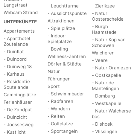
Langstraat
- Leuchtturme
- Zierikzee
Webcam Strand
- Aussichtspunkte
- Natur
Oosterschelde
Attraktionen
UNTERKÜNFTE
- Burgh
- Spielplätze
Appartements
Haamstede
- Indoor-
- Aparthotel
- Natur Kop van
Spielplätze
Zoutelande
Schouwen
- Bowling
- Duinflat
Walcheren
Wellness-Zentren
- Duinoord
- Veere
Dörfer & Städte
- Duinweg 18
- Natur Oranjezon
Natur
- Kurhaus
- Oostkapelle
Führungen
- Residentie
- Natur de
Sport
Soutelande
Mantelingen
- Schwimmbader
Campingplätze
- Domburg
- Radfahren
Ferienhäuser
- Westkapelle
- Wandern
- De Zandput
- Natur Walcherse
- Reiten
bos
- Duinzicht
- Golfplatze
- Dishoek
- Joossesweg
- Sportangeln
- Vlissingen
- Kustlicht