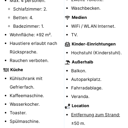
Max. 4 personen.
Waschbecken.
Schlafzimmer: 2.
Parafliegen
-
Betten: 4.
Medien
Sportangeln
Essen
Badezimmer: 1.
WiFi / WLAN Internet.
Wohnfläche: ±92 m².
TV.
und
Veranstaltungen
Haustiere erlaubt nach
Kinder-Einrichtungen
trinken
-
Rücksprache.
Hochstuhl (Kinderstuhl).
Rauchen verboten.
Ringstechen
Zoutelande
Außerhalb
Küche
Balkon.
Actief
Praktisch
Kühlschrank mit
Autoparkplatz.
Forum
Gefrierfach.
Fahrradablage.
Kaffeemaschine.
Veranda.
Route
Wasserkocher.
Location
-
Toaster.
Entfernung zum Strand:
Spülmaschine.
±50 m.
Parken
Reisebuchshop