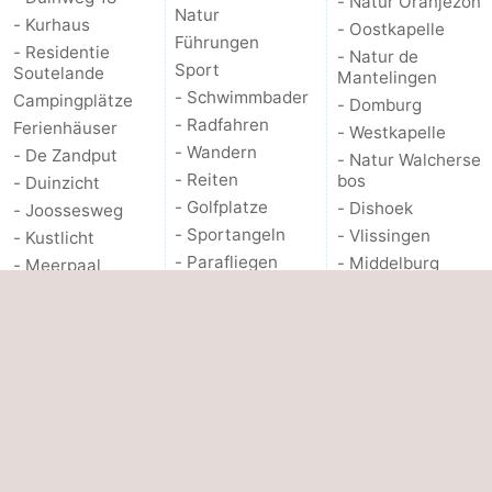
- Natur Oranjezon
Natur
- Kurhaus
- Oostkapelle
Führungen
- Residentie
- Natur de
Sport
Soutelande
Mantelingen
- Schwimmbader
Campingplätze
- Domburg
- Radfahren
Ferienhäuser
- Westkapelle
- Wandern
- De Zandput
- Natur Walcherse
- Reiten
bos
- Duinzicht
- Golfplatze
- Dishoek
- Joossesweg
- Sportangeln
- Vlissingen
- Kustlicht
- Parafliegen
- Middelburg
- Meerpaal
Natur Kaapduinen
Zeeuws-
- Strandcamping
Vlaanderen
Valkenisse
Veranstaltungen
- Nieuwvliet
- Zee, Bos en Duin
- Zoutelande
Actief
- Sluis
Hotels
- Ringstechen
- Cadzand
Zimmer (mit
Frühstück)
Essen und trinken
- Natur Het Zwin
Lastminutes
PRAKTISCHE
ANDERE
Strandhaeuschen
INFO.
Reisebuchshop