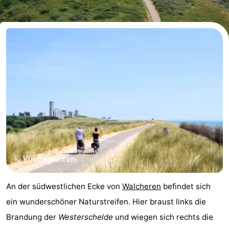
Aparthotel
-
Zoutelande
Duinflat
-
Duinoord
-
Duinweg
-
18
Kurhaus
-
Residentie
Campingplätze
Soutelande
Ferienhäuser
-
An der südwestlichen Ecke von
Walcheren
befindet sich
De
-
ein wunderschöner Naturstreifen. Hier braust links die
Brandung der
Westerschelde
und wiegen sich rechts die
Zandput
Duinzicht
-