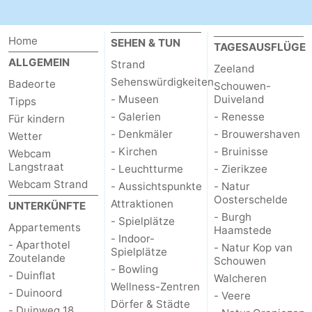
Home
SEHEN & TUN
TAGESAUSFLÜGE
ALLGEMEIN
Strand
Zeeland
Sehenswürdigkeiten
Badeorte
Schouwen-
- Museen
Duiveland
Tipps
- Galerien
- Renesse
Für kindern
- Denkmäler
- Brouwershaven
Wetter
- Kirchen
- Bruinisse
Webcam
Langstraat
- Leuchtturme
- Zierikzee
Webcam Strand
- Aussichtspunkte
- Natur
Oosterschelde
Attraktionen
UNTERKÜNFTE
- Burgh
- Spielplätze
Appartements
Haamstede
- Indoor-
- Aparthotel
- Natur Kop van
Spielplätze
Zoutelande
Schouwen
- Bowling
- Duinflat
Walcheren
Wellness-Zentren
- Duinoord
- Veere
Dörfer & Städte
- Duinweg 18