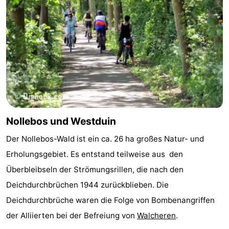
tun
Museen
-
Galerien
-
Denkmäler
-
Kirchen
-
Leuchtturme
-
Nollebos und Westduin
Aussichtspunkte
Attraktionen
Der Nollebos-Wald ist ein ca. 26 ha großes Natur- und
-
Erholungsgebiet. Es entstand teilweise aus den
Überbleibseln der Strömungsrillen, die nach den
Spielplätze
-
Deichdurchbrüchen 1944 zurückblieben. Die
Indoor-
-
Deichdurchbrüche waren die Folge von Bombenangriffen
der Alliierten bei der Befreiung von
Walcheren
.
Spielplätze
Bowling
Wellness-