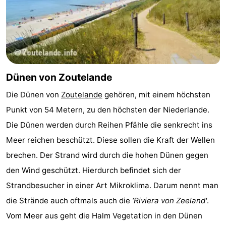
Oosterschelde
Burgh
-
Haamstede
Natur
Walcheren
Kop
-
Dünen von Zoutelande
van
Veere
-
Die Dünen von
Zoutelande
gehören, mit einem höchsten
Schouwen
Natur
-
Punkt von 54 Metern, zu den höchsten der Niederlande.
Die Dünen werden durch Reihen Pfähle die senkrecht ins
Oranjezon
Oostkapelle
-
Meer reichen beschützt. Diese sollen die Kraft der Wellen
Natur
-
brechen. Der Strand wird durch die hohen Dünen gegen
den Wind geschützt. Hierdurch befindet sich der
de
Domburg
-
Strandbesucher in einer Art Mikroklima. Darum nennt man
Mantelingen
Westkapelle
-
die Strände auch oftmals auch die
‘Riviera von Zeeland'
.
Vom Meer aus geht die Halm Vegetation in den Dünen
Natur
-