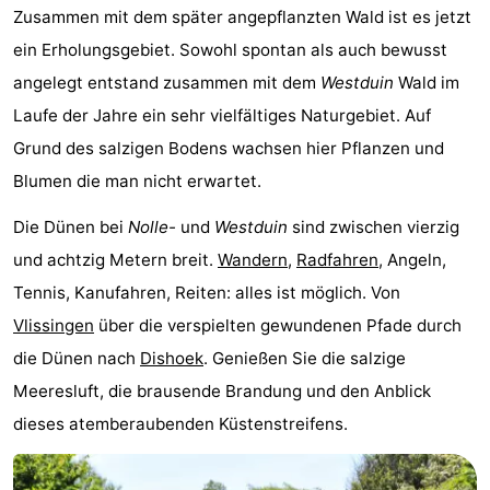
Zusammen mit dem später angepflanzten Wald ist es jetzt
Zentren
Dörfer
ein Erholungsgebiet. Sowohl spontan als auch bewusst
&
Natur
angelegt entstand zusammen mit dem
Westduin
Wald im
Laufe der Jahre ein sehr vielfältiges Naturgebiet. Auf
Städte
Führungen
Grund des salzigen Bodens wachsen hier Pflanzen und
Sport
Blumen die man nicht erwartet.
Die Dünen bei
Nolle-
und
Westduin
sind zwischen vierzig
-
und achtzig Metern breit.
Wandern
,
Radfahren
, Angeln,
Schwimmbader
-
Tennis, Kanufahren, Reiten: alles ist möglich. Von
Vlissingen
über die verspielten gewundenen Pfade durch
Radfahren
-
die Dünen nach
Dishoek
. Genießen Sie die salzige
Wandern
-
Meeresluft, die brausende Brandung und den Anblick
dieses atemberaubenden Küstenstreifens.
Reiten
-
Golfplatze
-