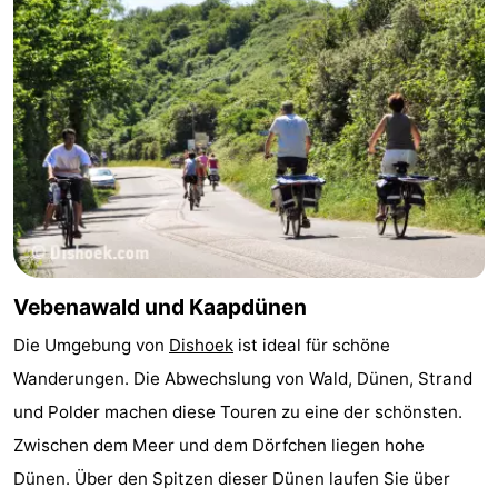
Parafliegen
-
Sportangeln
Essen
und
Veranstaltungen
trinken
-
Ringstechen
Zoutelande
Actief
Praktisch
Vebenawald und Kaapdünen
Forum
Die Umgebung von
Dishoek
ist ideal für schöne
Wanderungen. Die Abwechslung von Wald, Dünen, Strand
Route
und Polder machen diese Touren zu eine der schönsten.
-
Zwischen dem Meer und dem Dörfchen liegen hohe
Dünen. Über den Spitzen dieser Dünen laufen Sie über
Parken
Reisebuchshop