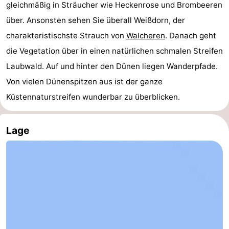
gleichmäßig in Sträucher wie Heckenrose und Brombeeren
Walcherse
Dishoek
-
über. Ansonsten sehen Sie überall Weißdorn, der
charakteristischste Strauch von
Walcheren
. Danach geht
bos
Vlissingen
-
die Vegetation über in einen natürlichen schmalen Streifen
Middelburg
Zeeuws-
Laubwald. Auf und hinter den Dünen liegen Wanderpfade.
Von vielen Dünenspitzen aus ist der ganze
Vlaanderen
-
Küstennaturstreifen wunderbar zu überblicken.
Nieuwvliet
-
Lage
Sluis
-
Cadzand
-
Natur
Wetter
Het
Kontakt
Zwin