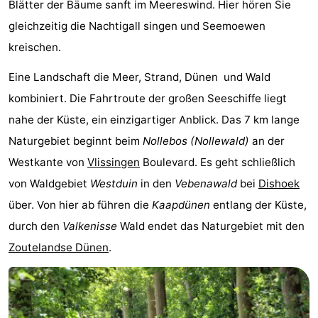
Blätter der Bäume sanft im Meereswind. Hier hören Sie
Joossesweg
-
gleichzeitig die Nachtigall singen und Seemoewen
kreischen.
Kustlicht
-
Eine Landschaft die Meer, Strand, Dünen und Wald
Meerpaal
-
kombiniert. Die Fahrtroute der großen Seeschiffe liegt
Strandcamping
-
nahe der Küste, ein einzigartiger Anblick. Das 7 km lange
Naturgebiet beginnt beim
Nollebos (Nollewald)
an der
Valkenisse
Zee,
Hotels
Westkante von
Vlissingen
Boulevard. Es geht schließlich
Bos
Zimmer
von Waldgebiet
Westduin
in den
Vebenawald
bei
Dishoek
über. Von hier ab führen die
Kaapdünen
entlang der Küste,
en
(mit
Lastminutes
durch den
Valkenisse
Wald endet das Naturgebiet mit den
Duin
Frühstück)
Strand
Zoutelandse Dünen
.
Sehen
&
-