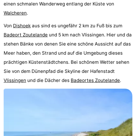
einen schmalen Wanderweg entlang der Küste von
Medizin
Walcheren
.
Adressen
Region
Von
Dishoek
aus sind es ungefähr 2 km zu Fuß bis zum
Badeort Zoutelande
und 5 km nach Vlissingen. Hier und da
Zeeland
stehen Bänke von denen Sie eine schöne Aussicht auf das
Schouwen-
Meer haben, den Strand und auf die Umgebung dieses
prächtigen Küstenstädtchens. Bei schönem Wetter sehen
Duiveland
-
Sie von dem Dünenpfad die Skyline der Hafenstadt
Renesse
-
Vlissingen
und die Dächer des
Badeortes Zoutelande
.
Brouwershaven
-
Bruinisse
-
Zierikzee
-
Natur
-