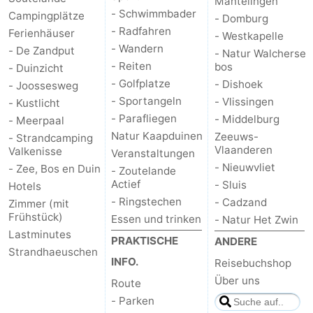
Mantelingen
- Schwimmbader
Campingplätze
- Domburg
tun
Museen
-
- Radfahren
Ferienhäuser
- Westkapelle
- Wandern
- De Zandput
Galerien
-
- Natur Walcherse
- Reiten
bos
- Duinzicht
Denkmäler
-
- Golfplatze
- Dishoek
- Joossesweg
- Sportangeln
- Vlissingen
- Kustlicht
Kirchen
-
- Parafliegen
- Middelburg
- Meerpaal
Natur Kaapduinen
Zeeuws-
- Strandcamping
Leuchtturme
-
Vlaanderen
Valkenisse
Veranstaltungen
- Nieuwvliet
- Zee, Bos en Duin
- Zoutelande
Aussichtspunkte
Attraktionen
Actief
- Sluis
Hotels
- Ringstechen
- Cadzand
Zimmer (mit
-
Frühstück)
Essen und trinken
- Natur Het Zwin
Lastminutes
Spielplätze
-
PRAKTISCHE
ANDERE
Strandhaeuschen
INFO.
Reisebuchshop
Indoor-
-
Über uns
Route
- Parken
Spielplätze
Bowling
Wellness-