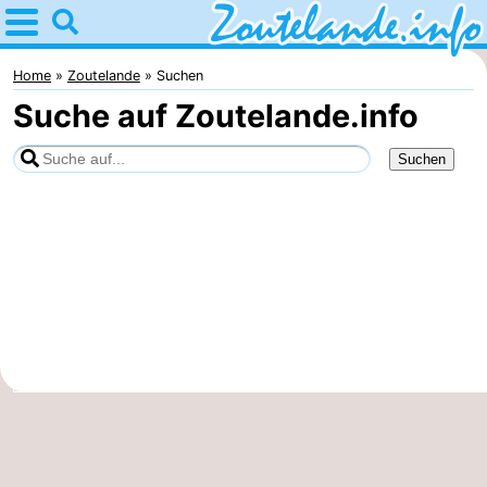
Home
Zoutelande
Home
Zoutelande
Suchen
Suche auf Zoutelande.info
Tipps
Für
kindern
Webcam
Webcam
Langstraat
Webcam
Strand
Übernachten
Appartements
-