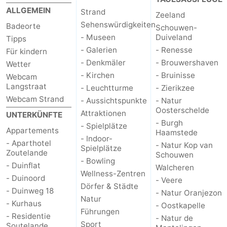
ALLGEMEIN
Strand
Joossesweg
-
Zeeland
Sehenswürdigkeiten
Badeorte
Schouwen-
Kustlicht
-
- Museen
Duiveland
Tipps
- Galerien
- Renesse
Für kindern
Meerpaal
-
- Denkmäler
- Brouwershaven
Wetter
- Kirchen
- Bruinisse
Webcam
Strandcamping
-
Langstraat
- Leuchtturme
- Zierikzee
Webcam Strand
- Aussichtspunkte
- Natur
Valkenisse
Zee,
Hotels
Oosterschelde
Attraktionen
UNTERKÜNFTE
- Burgh
- Spielplätze
Bos
Zimmer
Appartements
Haamstede
- Indoor-
- Aparthotel
- Natur Kop van
Spielplätze
en
(mit
Lastminutes
Zoutelande
Schouwen
- Bowling
- Duinflat
Walcheren
Duin
Frühstück)
Strand
Wellness-Zentren
- Duinoord
- Veere
Dörfer & Städte
- Duinweg 18
- Natur Oranjezon
Sehen
Natur
- Kurhaus
- Oostkapelle
Führungen
- Residentie
- Natur de
&
-
Sport
Soutelande