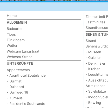
Home
Zimmer (mit F
Lastminutes
ALLGEMEIN
Strandhaeus
Badeorte
Tipps
SEHEN & TU
Für kindern
Strand
Wetter
Sehenswürdig
Webcam Langstraat
- Museen
Webcam Strand
- Galerien
- Denkmäler
UNTERKÜNFTE
- Kirchen
Appartements
- Leuchtturm
- Aparthotel Zoutelande
- Aussichtsp
- Duinflat
Attraktionen
- Duinoord
- Spielplätze
- Duinweg 18
- Indoor-Spie
- Kurhaus
- Bowling
- Residentie Soutelande