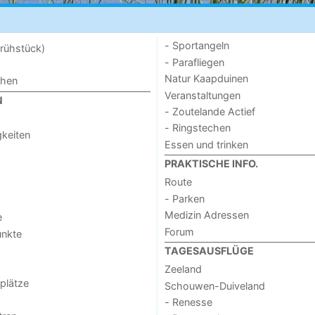
- Sportangeln
rühstück)
- Parafliegen
Natur Kaapduinen
chen
Veranstaltungen
N
- Zoutelande Actief
- Ringstechen
keiten
Essen und trinken
PRAKTISCHE INFO.
Route
- Parken
Medizin Adressen
e
Forum
unkte
TAGESAUSFLÜGE
Zeeland
lplätze
Schouwen-Duiveland
- Renesse