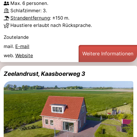
Max. 6 personen.
Joossesweg
-
Schlafzimmer: 3.
Strandentfernung
: ±150 m.
Kustlicht
-
Haustiere erlaubt nach Rücksprache.
Meerpaal
-
Zoutelande
mail.
E-mail
Strandcamping
-
Weitere Informationen
web.
Website
Valkenisse
Zee,
Hotels
Zeelandrust, Kaasboerweg 3
Bos
Zimmer
en
(mit
Lastminutes
Duin
Frühstück)
Strand
Sehen
&
-