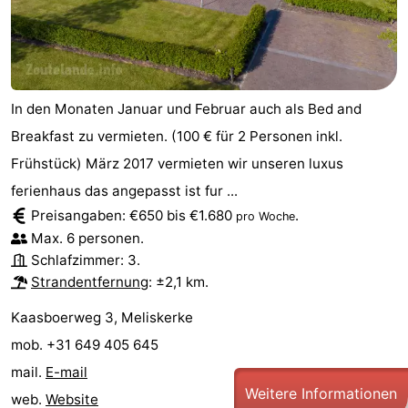
tun
Museen
-
Galerien
-
Denkmäler
-
In den Monaten Januar und Februar auch als Bed and
Breakfast zu vermieten. (100 € für 2 Personen inkl.
Kirchen
-
Frühstück) März 2017 vermieten wir unseren luxus
Leuchtturme
-
ferienhaus das angepasst ist fur ...
Preisangaben: €650 bis €1.680
.
pro Woche
Aussichtspunkte
Attraktionen
Max. 6 personen.
Schlafzimmer: 3.
-
Strandentfernung
: ±2,1 km.
Spielplätze
-
Kaasboerweg 3, Meliskerke
mob. +31 649 405 645
Indoor-
-
mail.
E-mail
Weitere Informationen
Spielplätze
Bowling
Wellness-
web.
Website