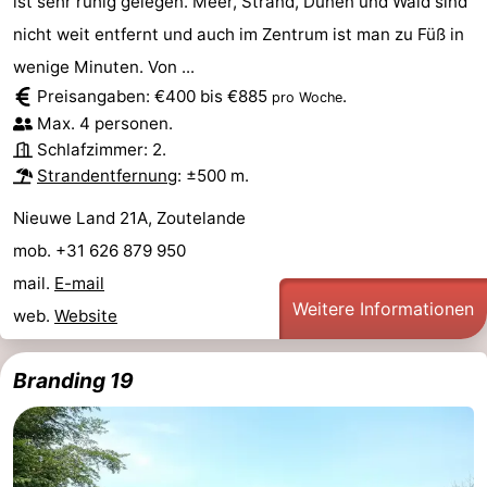
ist sehr ruhig gelegen. Meer, Strand, Dünen und Wald sind
nicht weit entfernt und auch im Zentrum ist man zu Füß in
wenige Minuten. Von ...
Preisangaben: €400 bis €885
.
pro Woche
Max. 4 personen.
Schlafzimmer: 2.
Strandentfernung
: ±500 m.
Nieuwe Land 21A, Zoutelande
mob. +31 626 879 950
mail.
E-mail
Weitere Informationen
web.
Website
Branding 19