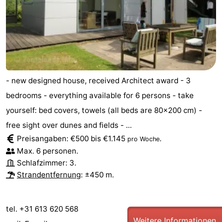
Medizin
Adressen
Region
Zeeland
- new designed house, received Architect award - 3
Schouwen-
bedrooms - everything available for 6 persons - take
Duiveland
-
yourself: bed covers, towels (all beds are 80x200 cm) -
free sight over dunes and fields - ...
Renesse
-
Preisangaben: €500 bis €1.145
.
pro Woche
Max. 6 personen.
Brouwershaven
-
Schlafzimmer: 3.
Bruinisse
-
Strandentfernung
: ±450 m.
Zierikzee
-
tel. +31 613 620 568
Natur
-
Weitere Informationen