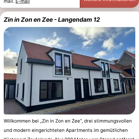
mail.
E-mail
Oosterschelde
Burgh
-
Zin in Zon en Zee - Langendam 12
Haamstede
Natur
Walcheren
Kop
-
van
Veere
-
Schouwen
Natur
-
Oranjezon
Oostkapelle
-
Natur
-
de
Domburg
-
Willkommen bei „Zin in Zon en Zee“, drei stimmungsvollen
Mantelingen
Westkapelle
-
und modern eingerichteten Apartments im gemütlichen
Natur
-