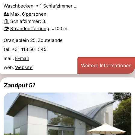
Waschbecken; • 1 Schlafzimmer ...
Parafliegen
-
Max. 6 personen.
Schlafzimmer: 3.
Sportangeln
Essen
Strandentfernung
: ±100 m.
und
Veranstaltungen
Oranjeplein 25, Zoutelande
tel. +31 118 561 545
trinken
-
mail.
E-mail
Ringstechen
Zoutelande
Weitere Informationen
web.
Website
Actief
Praktisch
Zandput 51
Forum
Route
-
Parken
Reisebuchshop