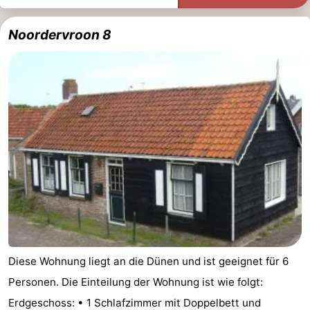
Zentren
Dörfer
Noordervroon 8
&
Natur
Städte
Führungen
Sport
-
Schwimmbader
-
Radfahren
-
Wandern
-
Diese Wohnung liegt an die Dünen und ist geeignet für 6
Reiten
-
Personen. Die Einteilung der Wohnung ist wie folgt:
Golfplatze
-
Erdgeschoss: • 1 Schlafzimmer mit Doppelbett und