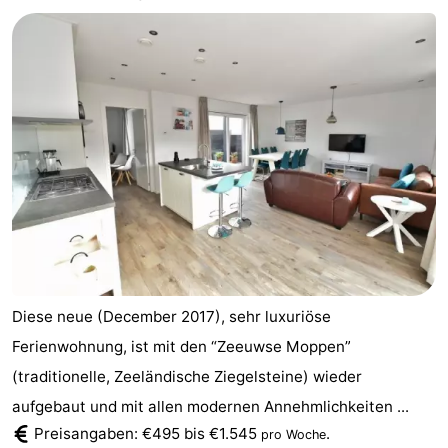
Aparthotel
-
Zoutelande
Duinflat
-
Duinoord
-
Duinweg
-
18
Kurhaus
-
Residentie
Campingplätze
Soutelande
Ferienhäuser
Diese neue (December 2017), sehr luxuriöse
-
Ferienwohnung, ist mit den “Zeeuwse Moppen”
(traditionelle, Zeeländische Ziegelsteine) wieder
De
-
aufgebaut und mit allen modernen Annehmlichkeiten ...
Zandput
Duinzicht
-
Preisangaben: €495 bis €1.545
.
pro Woche