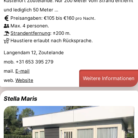
Küstenort Zoutelande. Nur 200 Meter vom Strand entfernt
und lediglich 50 Meter ...
Walcherse
Dishoek
-
Preisangaben: €105 bis €160
.
pro Nacht
bos
Vlissingen
-
Max. 4 personen.
Strandentfernung
: ±200 m.
Middelburg
Zeeuws-
Haustiere erlaubt nach Rücksprache.
Langendam 12, Zoutelande
Vlaanderen
-
mob. +31 653 395 279
Nieuwvliet
-
mail.
E-mail
Weitere Informationen
web.
Website
Sluis
-
Cadzand
-
Stella Maris
Natur
Wetter
Het
Kontakt
Zwin