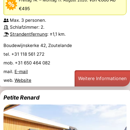
Freitag 14.
Montag 17. August 2026
€495
Max. 3 personen.
Schlafzimmer: 2.
Strandentfernung
: ±1,1 km.
Boudewijnskerke 42, Zoutelande
tel. +31 118 561 272
mob. +31 650 464 082
mail.
E-mail
Weitere Informationen
web.
Website
Petite Renard