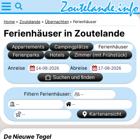
Home
Zoutelande
Home
Zoutelande
Übernachten
Ferienhäuser
Ferienhäuser in Zoutelande
Tipps
Appartements
Campingplätze
Ferienhäuser
Für
Ferienparks
Hotels
Zimmer (mit Frühstück)
kindern
Webcam
Anreise
Abreise
Webcam
Suchen und finden
Langstraat
Webcam
Filtern Ferienhäuser:
Strand
Übernachten
Kartenansicht
Appartements
-
De Nieuwe Tegel