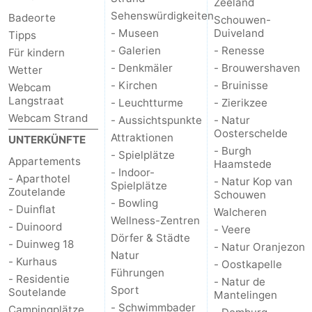
Zeeland
Sehenswürdigkeiten
Badeorte
Schouwen-
- Museen
Duiveland
Tipps
- Galerien
- Renesse
Für kindern
- Denkmäler
- Brouwershaven
Wetter
- Kirchen
- Bruinisse
Webcam
Langstraat
- Leuchtturme
- Zierikzee
Webcam Strand
- Aussichtspunkte
- Natur
Oosterschelde
Attraktionen
UNTERKÜNFTE
- Burgh
- Spielplätze
Appartements
Haamstede
- Indoor-
- Aparthotel
- Natur Kop van
Spielplätze
Zoutelande
Schouwen
- Bowling
- Duinflat
Walcheren
Wellness-Zentren
- Duinoord
- Veere
Dörfer & Städte
- Duinweg 18
- Natur Oranjezon
Natur
- Kurhaus
- Oostkapelle
Führungen
- Residentie
- Natur de
Sport
Soutelande
Mantelingen
- Schwimmbader
Campingplätze