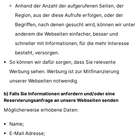
Anhand der Anzahl der aufgerufenen Seiten, der
Parafliegen
-
Region, aus der diese Aufrufe erfolgen, oder der
Sportangeln
Essen
Begriffen, nach denen gesucht wird, können wir unter
anderem die Webseiten einfacher, besser und
und
Veranstaltungen
schneller mit Informationen, für die mehr Interesse
trinken
-
besteht, versorgen.
So können wir dafür sorgen, dass Sie relevante
Ringstechen
Zoutelande
Werbung sehen. Werbung ist zur Mitfinanzierung
Actief
Praktisch
unserer Webseiten notwendig.
b) Falls Sie Informationen anfordern und/oder eine
Forum
Reservierungsanfrage an unsere Webseiten senden
Route
Möglicherweise erhobene Daten:
-
Name;
E-Mail Adresse;
Parken
Reisebuchshop