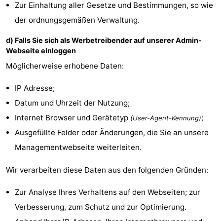
Zur Einhaltung aller Gesetze und Bestimmungen, so wie
Walcherse
Dishoek
-
der ordnungsgemäßen Verwaltung.
d) Falls Sie sich als Werbetreibender auf unserer Admin-
bos
Vlissingen
-
Webseite einloggen
Middelburg
Zeeuws-
Möglicherweise erhobene Daten:
Vlaanderen
-
IP Adresse;
Datum und Uhrzeit der Nutzung;
Nieuwvliet
-
Internet Browser und Gerätetyp
;
(User-Agent-Kennung)
Sluis
-
Ausgefüllte Felder oder Änderungen, die Sie an unsere
Managementwebseite weiterleiten.
Cadzand
-
Wir verarbeiten diese Daten aus den folgenden Gründen:
Natur
Wetter
Zur Analyse Ihres Verhaltens auf den Webseiten; zur
Het
Kontakt
Verbesserung, zum Schutz und zur Optimierung.
Zwin