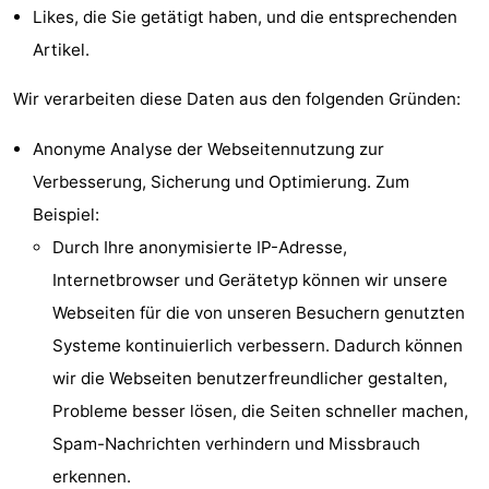
Likes, die Sie getätigt haben, und die entsprechenden
Zentren
Dörfer
Artikel.
&
Natur
Wir verarbeiten diese Daten aus den folgenden Gründen:
Städte
Führungen
Anonyme Analyse der Webseitennutzung zur
Sport
Verbesserung, Sicherung und Optimierung. Zum
Beispiel:
-
Durch Ihre anonymisierte IP-Adresse,
Schwimmbader
-
Internetbrowser und Gerätetyp können wir unsere
Webseiten für die von unseren Besuchern genutzten
Radfahren
-
Systeme kontinuierlich verbessern. Dadurch können
Wandern
-
wir die Webseiten benutzerfreundlicher gestalten,
Probleme besser lösen, die Seiten schneller machen,
Reiten
-
Spam-Nachrichten verhindern und Missbrauch
Golfplatze
-
erkennen.