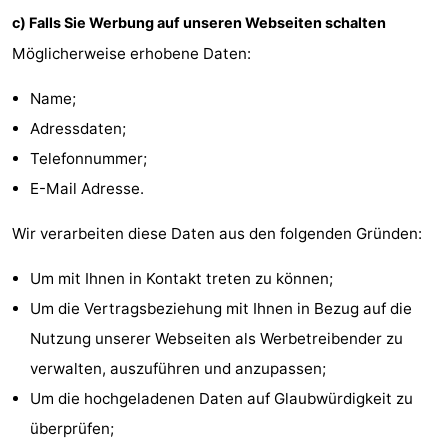
c) Falls Sie Werbung auf unseren Webseiten schalten
Oosterschelde
Burgh
-
Möglicherweise erhobene Daten:
Haamstede
Natur
Walcheren
Name;
Kop
-
Adressdaten;
Telefonnummer;
van
Veere
-
E-Mail Adresse.
Schouwen
Natur
-
Wir verarbeiten diese Daten aus den folgenden Gründen:
Oranjezon
Oostkapelle
-
Um mit Ihnen in Kontakt treten zu können;
Natur
-
Um die Vertragsbeziehung mit Ihnen in Bezug auf die
Nutzung unserer Webseiten als Werbetreibender zu
de
Domburg
-
verwalten, auszuführen und anzupassen;
Mantelingen
Westkapelle
-
Um die hochgeladenen Daten auf Glaubwürdigkeit zu
überprüfen;
Natur
-