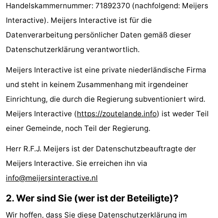
Handelskammernummer: 71892370 (nachfolgend: Meijers
Aparthotel
-
Interactive). Meijers Interactive ist für die
Zoutelande
Duinflat
-
Datenverarbeitung persönlicher Daten gemäß dieser
Datenschutzerklärung verantwortlich.
Duinoord
-
Meijers Interactive ist eine private niederländische Firma
Duinweg
-
und steht in keinem Zusammenhang mit irgendeiner
Einrichtung, die durch die Regierung subventioniert wird.
18
Kurhaus
-
Meijers Interactive (
https://zoutelande.info
) ist weder Teil
Residentie
Campingplätze
einer Gemeinde, noch Teil der Regierung.
Soutelande
Ferienhäuser
Herr R.F.J. Meijers ist der Datenschutzbeauftragte der
Meijers Interactive. Sie erreichen ihn via
-
info@meijersinteractive.nl
De
-
2. Wer sind Sie (wer ist der Beteiligte)?
Zandput
Duinzicht
-
Wir hoffen, dass Sie diese Datenschutzerklärung im