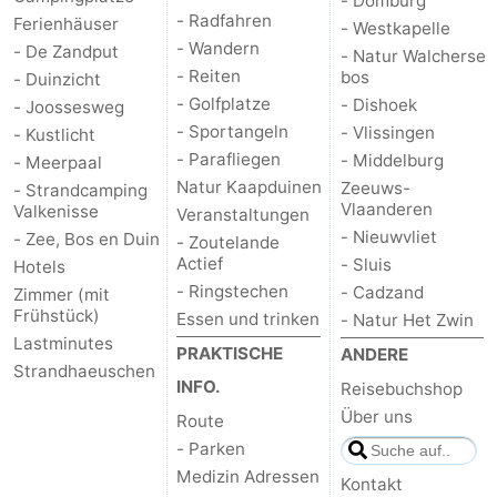
- Domburg
- Radfahren
Ferienhäuser
- Westkapelle
- Wandern
- De Zandput
- Natur Walcherse
- Reiten
bos
- Duinzicht
- Golfplatze
- Dishoek
- Joossesweg
- Sportangeln
- Vlissingen
- Kustlicht
- Parafliegen
- Middelburg
- Meerpaal
Natur Kaapduinen
Zeeuws-
- Strandcamping
Vlaanderen
Valkenisse
Veranstaltungen
- Nieuwvliet
- Zee, Bos en Duin
- Zoutelande
Actief
- Sluis
Hotels
- Ringstechen
- Cadzand
Zimmer (mit
Frühstück)
Essen und trinken
- Natur Het Zwin
Lastminutes
PRAKTISCHE
ANDERE
Strandhaeuschen
INFO.
Reisebuchshop
Über uns
Route
- Parken
Medizin Adressen
Kontakt