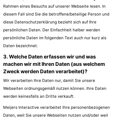
Rahmen eines Besuchs auf unserer Webseite lesen. In
Joossesweg
-
diesem Fall sind Sie die betroffene/beteilige Person und
Kustlicht
-
diese Datenschutzerklärung bezieht sich auf Ihre
persönlichen Daten. Der Einfachheit halber werden
Meerpaal
-
persönliche Daten im folgenden Text auch nur kurz als
Strandcamping
-
Daten bezeichnet.
Valkenisse
Zee,
Hotels
3. Welche Daten erfassen wir und was
machen wir mit Ihren Daten (aus welchem
Bos
Zimmer
Zweck werden Daten verarbeitet)?
en
(mit
Lastminutes
Wir verarbeiten Ihre Daten nur, damit Sie unsere
Webseiten ordnungsgemäß nutzen können. Ihre Daten
Duin
Frühstück)
Strand
werden keinesfalls an Dritte verkauft.
Sehen
Meijers Interactive verarbeitet Ihre personenbezogenen
&
-
Daten, weil Sie unsere Webseiten nutzen und/oder weil