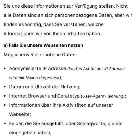
Sie uns diese Informationen zur Verfügung stellen. Nicht
tun
Museen
-
alle Daten sind an sich personenbezogene Daten, aber wir
Galerien
-
finden es wichtig, dass Sie verstehen, welche
Informationen wir von Ihnen erhalten haben.
Denkmäler
-
a) Falls Sie unsere Webseiten nutzen
Kirchen
-
Möglicherweise erhobene Daten:
Leuchtturme
-
Anonymisierte IP Adresse
(letztes Achtel der IP Adresse
Aussichtspunkte
Attraktionen
;
wird mit Nullen dargestellt)
Datum und Uhrzeit der Nutzung;
-
Internet Browser und Gerätetyp
;
(User-Agent-Kennung)
Spielplätze
-
Informationen über Ihre Aktivitäten auf unserer
Webseite;
Indoor-
-
Felder, die Sie ausgefüllt, oder Schlagworte, die Sie
Spielplätze
Bowling
Wellness-
eingegeben haben;