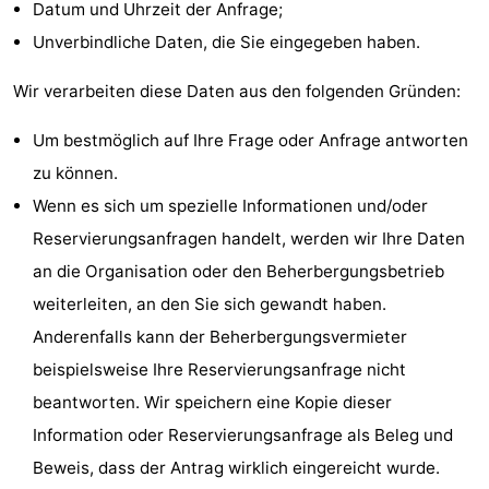
Datum und Uhrzeit der Anfrage;
Medizin
Unverbindliche Daten, die Sie eingegeben haben.
Adressen
Region
Wir verarbeiten diese Daten aus den folgenden Gründen:
Zeeland
Um bestmöglich auf Ihre Frage oder Anfrage antworten
zu können.
Schouwen-
Wenn es sich um spezielle Informationen und/oder
Duiveland
-
Reservierungsanfragen handelt, werden wir Ihre Daten
an die Organisation oder den Beherbergungsbetrieb
Renesse
-
weiterleiten, an den Sie sich gewandt haben.
Brouwershaven
-
Anderenfalls kann der Beherbergungsvermieter
beispielsweise Ihre Reservierungsanfrage nicht
Bruinisse
-
beantworten. Wir speichern eine Kopie dieser
Zierikzee
-
Information oder Reservierungsanfrage als Beleg und
Beweis, dass der Antrag wirklich eingereicht wurde.
Natur
-