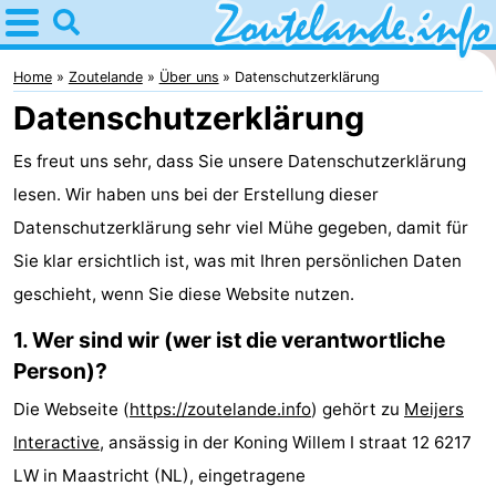
Home
Zoutelande
Home
Zoutelande
Über uns
Datenschutzerklärung
Datenschutzerklärung
Tipps
Es freut uns sehr, dass Sie unsere Datenschutzerklärung
Für
lesen. Wir haben uns bei der Erstellung dieser
kindern
Webcam
Datenschutzerklärung sehr viel Mühe gegeben, damit für
Sie klar ersichtlich ist, was mit Ihren persönlichen Daten
Webcam
geschieht, wenn Sie diese Website nutzen.
Langstraat
Webcam
1. Wer sind wir (wer ist die verantwortliche
Person)?
Strand
Übernachten
Die Webseite (
https://zoutelande.info
) gehört zu
Meijers
Appartements
Interactive
, ansässig in der Koning Willem I straat 12 6217
-
LW in Maastricht (NL), eingetragene