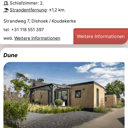
Schlafzimmer: 2.
Strandentfernung
: ±1,2 km.
Oosterschelde
Burgh
-
Strandweg 7, Dishoek / Koudekerke
Haamstede
Natur
Walcheren
tel. +31 118 551 397
Weitere Informationen
Kop
-
web.
Weitere Informationen
van
Veere
-
Dune
Schouwen
Natur
-
Oranjezon
Oostkapelle
-
Natur
-
de
Domburg
-
Mantelingen
Westkapelle
-
Natur
-