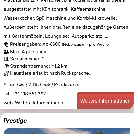
Platz für bis zu 4 Personen. Die Küche ist unter anderem
ausgestattet mit: Kühlschrank, Kaffeemaschine,
Wasserkocher, Spülmaschine und Kombi-Mikrowelle.
Außerdem steht Ihnen draußen eine dazugehörige Garten
mit Gartenmöbeln, Lounge set, Autoparkplatz, ...
Preisangaben: Ab €600
.
(Nebensaison)
pro Woche
Max. 4 personen.
Schlafzimmer: 2.
Strandentfernung
: ±1,2 km.
Haustiere erlaubt nach Rücksprache.
Strandweg 7, Dishoek / Koudekerke
tel. +31 118 551 397
Weitere Informationen
web.
Weitere Informationen
Prestige