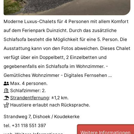
Walcherse
Dishoek
-
Moderne Luxus-Chalets für 4 Personen mit allem Komfort
bos
Vlissingen
-
auf dem Ferienpark Duinzicht. Durch das zusätzliche
Middelburg
Zeeuws-
Schlafsofa besteht die Möglichkeit für eine 5. Person. Die
Ausstattung kann von den Fotos abweichen. Dieses Chalet
Vlaanderen
-
verfügt über ein Doppelbett, 2 Einzelbetten und
Nieuwvliet
-
gegebenenfalls ein Schlafsofa im Wohnzimmer. -
Gemütliches Wohnzimmer - Digitales Fernsehen ...
Sluis
-
Max. 4 personen.
Schlafzimmer: 2.
Cadzand
-
Strandentfernung
: ±1,2 km.
Haustiere erlaubt nach Rücksprache.
Natur
Wetter
Strandweg 7, Dishoek / Koudekerke
Het
Kontakt
tel. +31 118 551 397
Weitere Informationen
Zwin