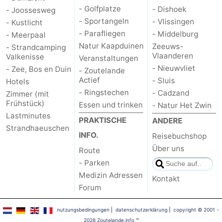
- Golfplatze
- Dishoek
- Joossesweg
- Sportangeln
- Vlissingen
- Kustlicht
- Parafliegen
- Middelburg
- Meerpaal
Natur Kaapduinen
Zeeuws-
- Strandcamping
Vlaanderen
Valkenisse
Veranstaltungen
- Nieuwvliet
- Zee, Bos en Duin
- Zoutelande
Actief
- Sluis
Hotels
- Ringstechen
- Cadzand
Zimmer (mit
Frühstück)
Essen und trinken
- Natur Het Zwin
Lastminutes
PRAKTISCHE
ANDERE
Strandhaeuschen
INFO.
Reisebuchshop
Über uns
Route
- Parken
Medizin Adressen
Kontakt
Forum
nutzungsbedingungen
|
datenschutzerklärung
|
copyright © 2001 -
2026 Zoutelande.info
™