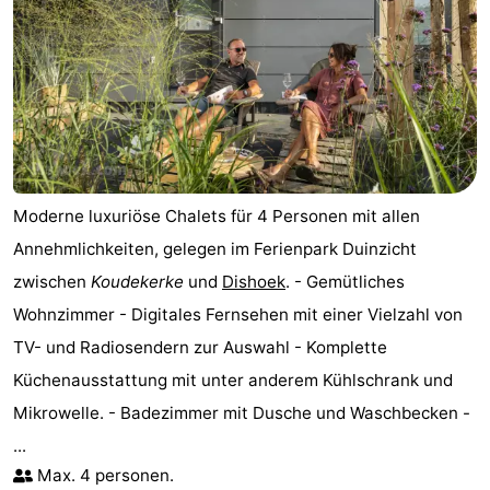
Medizin
Adressen
Region
Zeeland
Schouwen-
Moderne luxuriöse Chalets für 4 Personen mit allen
Duiveland
-
Annehmlichkeiten, gelegen im Ferienpark Duinzicht
zwischen
Koudekerke
und
Dishoek
. - Gemütliches
Renesse
-
Wohnzimmer - Digitales Fernsehen mit einer Vielzahl von
Brouwershaven
-
TV- und Radiosendern zur Auswahl - Komplette
Küchenausstattung mit unter anderem Kühlschrank und
Bruinisse
-
Mikrowelle. - Badezimmer mit Dusche und Waschbecken -
Zierikzee
-
...
Max. 4 personen.
Natur
-