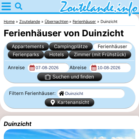
Home
Zoutelande
Home
Zoutelande
Übernachten
Ferienhäuser
Duinzicht
Ferienhäuser von Duinzicht
Tipps
Appartements
Campingplätze
Ferienhäuser
Für
Ferienparks
Hotels
Zimmer (mit Frühstück)
kindern
Webcam
Anreise
Abreise
Webcam
Suchen und finden
Langstraat
Webcam
Filtern Ferienhäuser:
Kartenansicht
Strand
Übernachten
Appartements
Duinzicht
-