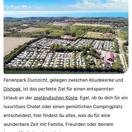
Aparthotel
-
Zoutelande
Duinflat
-
Duinoord
-
Duinweg
-
18
Kurhaus
-
Residentie
Campingplätze
Ferienpark
Duinzicht
, gelegen zwischen
Koudekerke
und
Soutelande
Ferienhäuser
Dishoek
, ist das perfekte Ziel für einen entspannten
Urlaub an der
zeeländischen Küste
. Egal, ob du dich für ein
-
luxuriöses Chalet oder einen gemütlichen Campingplatz
De
-
entscheidest, hier findest du alles, was du für eine
wunderbare Zeit mit Familie, Freunden oder deinem
Zandput
Duinzicht
-