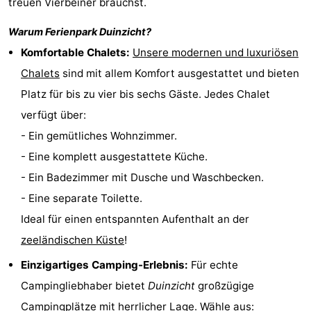
treuen Vierbeiner brauchst.
Joossesweg
-
Warum Ferienpark
Duinzicht
?
Kustlicht
-
Komfortable Chalets:
Unsere modernen und luxuriösen
Chalets
sind mit allem Komfort ausgestattet und bieten
Meerpaal
-
Platz für bis zu vier bis sechs Gäste. Jedes Chalet
Strandcamping
-
verfügt über:
- Ein gemütliches Wohnzimmer.
Valkenisse
Zee,
Hotels
- Eine komplett ausgestattete Küche.
Bos
Zimmer
- Ein Badezimmer mit Dusche und Waschbecken.
- Eine separate Toilette.
en
(mit
Lastminutes
Ideal für einen entspannten Aufenthalt an der
Duin
Frühstück)
Strand
zeeländischen Küste
!
Einzigartiges Camping-Erlebnis:
Für echte
Sehen
Campingliebhaber bietet
Duinzicht
großzügige
&
-
Campingplätze mit herrlicher Lage. Wähle aus: