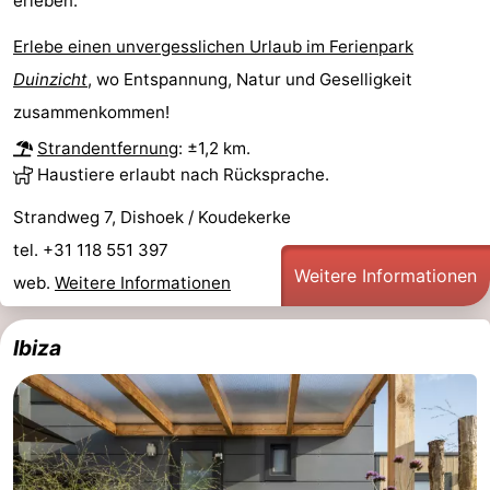
erleben.
Parafliegen
-
Erlebe einen unvergesslichen Urlaub im Ferienpark
Duinzicht
, wo Entspannung, Natur und Geselligkeit
Sportangeln
Essen
zusammenkommen!
und
Veranstaltungen
Strandentfernung
: ±1,2 km.
Haustiere erlaubt nach Rücksprache.
trinken
-
Strandweg 7, Dishoek / Koudekerke
Ringstechen
Zoutelande
tel. +31 118 551 397
Weitere Informationen
Actief
Praktisch
web.
Weitere Informationen
Forum
Ibiza
Route
-
Parken
Reisebuchshop