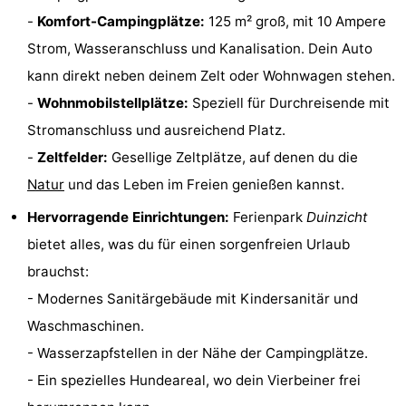
-
Komfort-Campingplätze:
125 m² groß, mit 10 Ampere
tun
Museen
-
Strom, Wasseranschluss und Kanalisation. Dein Auto
Galerien
-
kann direkt neben deinem Zelt oder Wohnwagen stehen.
-
Wohnmobilstellplätze:
Speziell für Durchreisende mit
Denkmäler
-
Stromanschluss und ausreichend Platz.
Kirchen
-
-
Zeltfelder:
Gesellige Zeltplätze, auf denen du die
Natur
und das Leben im Freien genießen kannst.
Leuchtturme
-
Hervorragende Einrichtungen:
Ferienpark
Duinzicht
Aussichtspunkte
Attraktionen
bietet alles, was du für einen sorgenfreien Urlaub
-
brauchst:
- Modernes Sanitärgebäude mit Kindersanitär und
Spielplätze
-
Waschmaschinen.
Indoor-
-
- Wasserzapfstellen in der Nähe der Campingplätze.
- Ein spezielles Hundeareal, wo dein Vierbeiner frei
Spielplätze
Bowling
Wellness-