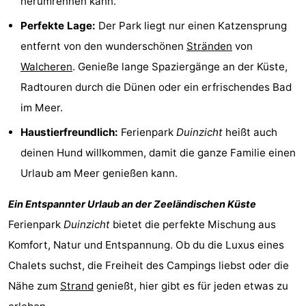
herumrennen kann.
Zentren
Dörfer
Perfekte Lage:
Der Park liegt nur einen Katzensprung
entfernt von den wunderschönen
Stränden
von
&
Natur
Walcheren
. Genieße lange Spaziergänge an der Küste,
Städte
Führungen
Radtouren durch die Dünen oder ein erfrischendes Bad
im Meer.
Sport
Haustierfreundlich:
Ferienpark
Duinzicht
heißt auch
-
deinen Hund willkommen, damit die ganze Familie einen
Urlaub am Meer genießen kann.
Schwimmbader
-
Ein Entspannter Urlaub an der Zeeländischen Küste
Radfahren
-
Ferienpark
Duinzicht
bietet die perfekte Mischung aus
Wandern
-
Komfort, Natur und Entspannung. Ob du die Luxus eines
Chalets suchst, die Freiheit des Campings liebst oder die
Reiten
-
Nähe zum
Strand
genießt, hier gibt es für jeden etwas zu
Golfplatze
-