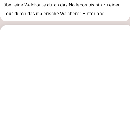
über eine Waldroute durch das Nollebos bis hin zu einer
Zentren
Dörfer
Tour durch das malerische Walcherer Hinterland.
&
Natur
Städte
Führungen
Sport
-
Schwimmbader
-
Radfahren
-
Wandern
-
Reiten
-
Golfplatze
-