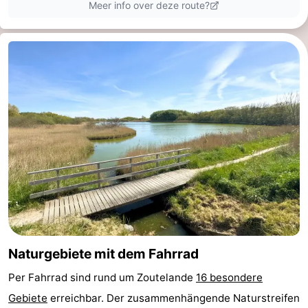
Walcherse
Dishoek
-
bos
Vlissingen
-
Middelburg
Zeeuws-
Vlaanderen
-
Nieuwvliet
-
Sluis
-
Cadzand
-
Natur
Wetter
Naturgebiete mit dem Fahrrad
Het
Kontakt
Per Fahrrad sind rund um Zoutelande
16 besondere
Gebiete
erreichbar. Der zusammenhängende Naturstreifen
Zwin