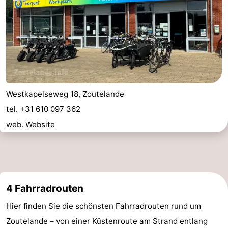
tun
Museen
-
Galerien
-
Denkmäler
-
Kirchen
-
Westkapelseweg 18, Zoutelande
Leuchtturme
-
tel. +31 610 097 362
web.
Website
Aussichtspunkte
Attraktionen
-
Spielplätze
-
4 Fahrradrouten
Indoor-
-
Hier finden Sie die schönsten Fahrradrouten rund um
Spielplätze
Bowling
Wellness-
Zoutelande – von einer Küstenroute am Strand entlang