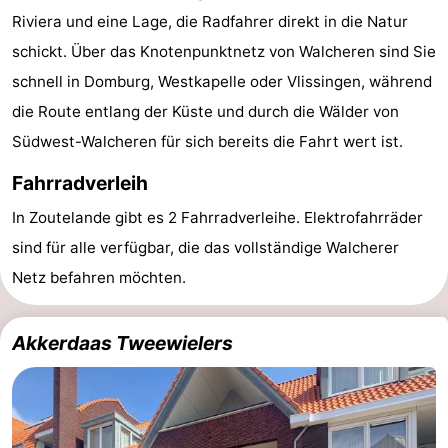
Riviera und eine Lage, die Radfahrer direkt in die Natur
Aparthotel
-
schickt. Über das Knotenpunktnetz von Walcheren sind Sie
Zoutelande
Duinflat
-
schnell in Domburg, Westkapelle oder Vlissingen, während
die Route entlang der Küste und durch die Wälder von
Duinoord
-
Südwest-Walcheren für sich bereits die Fahrt wert ist.
Duinweg
-
Fahrradverleih
18
Kurhaus
-
In Zoutelande gibt es 2 Fahrradverleihe. Elektrofahrräder
sind für alle verfügbar, die das vollständige Walcherer
Residentie
Campingplätze
Netz befahren möchten.
Soutelande
Ferienhäuser
-
Akkerdaas Tweewielers
De
-
Zandput
Duinzicht
-