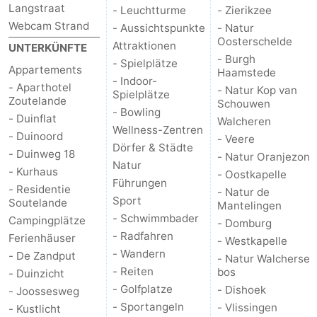
Langstraat
- Leuchtturme
- Zierikzee
Webcam Strand
- Aussichtspunkte
- Natur
Oosterschelde
Attraktionen
UNTERKÜNFTE
- Burgh
- Spielplätze
Appartements
Haamstede
- Indoor-
- Aparthotel
- Natur Kop van
Spielplätze
Zoutelande
Schouwen
- Bowling
- Duinflat
Walcheren
Wellness-Zentren
- Duinoord
- Veere
Dörfer & Städte
- Duinweg 18
- Natur Oranjezon
Natur
- Kurhaus
- Oostkapelle
Führungen
- Residentie
- Natur de
Sport
Soutelande
Mantelingen
- Schwimmbader
Campingplätze
- Domburg
- Radfahren
Ferienhäuser
- Westkapelle
- Wandern
- De Zandput
- Natur Walcherse
- Reiten
bos
- Duinzicht
- Golfplatze
- Dishoek
- Joossesweg
- Sportangeln
- Vlissingen
- Kustlicht