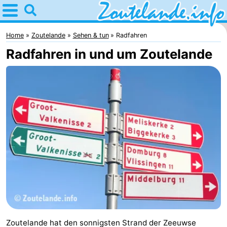
Home
Zoutelande
Home
Zoutelande
Sehen & tun
Radfahren
Radfahren in und um Zoutelande
Tipps
Für
kindern
Webcam
Webcam
Langstraat
Webcam
Strand
Übernachten
Appartements
-
Zoutelande hat den sonnigsten Strand der Zeeuwse