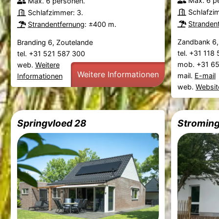
Max. 6 p
Max. 6 personen.
Schlafzi
Schlafzimmer: 3.
Stranden
Strandentfernung
: ±400 m.
Zandbank 6,
Branding 6, Zoutelande
tel. +31 118
tel. +31 521 587 300
mob. +31 6
web.
Weitere
Weitere Informationen
mail.
E-mail
Informationen
web.
Websit
Springvloed 28
Stroming