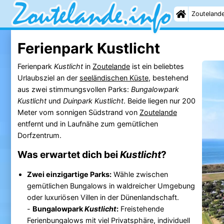
Zouteland
Ferienpark Kustlicht
Ferienpark
Kustlicht
in
Zoutelande
ist ein beliebtes
Urlaubsziel an der
seeländischen Küste
, bestehend
aus zwei stimmungsvollen Parks:
Bungalowpark
Kustlicht
und
Duinpark Kustlicht
. Beide liegen nur 200
Meter vom sonnigen Südstrand von
Zoutelande
entfernt und in Laufnähe zum gemütlichen
Dorfzentrum.
Was erwartet dich bei
Kustlicht
?
Zwei einzigartige Parks:
Wähle zwischen
gemütlichen Bungalows in waldreicher Umgebung
oder luxuriösen Villen in der Dünenlandschaft.
-
Bungalowpark
Kustlicht
:
Freistehende
Ferienbungalows mit viel Privatsphäre, individuell