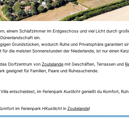
rn, einem Schlafzimmer im Erdgeschoss und viel Licht durch groß
e Dünenlandschaft ein.
ügigen Grundstücken, wodurch Ruhe und Privatsphäre garantiert si
t für die meisten Sonnenstunden der Niederlande, ist nur einen Ka
 das Dorfzentrum von
Zoutelande
mit Geschäften, Terrassen und
R
ark geeignet für Familien, Paare und Ruhesuchende.
 Villa entscheidest, im Ferienpark
Kustlicht
genießt du Komfort, Ruh
Komfort im Ferienpark
HKustlicht
in
Zoutelande
!