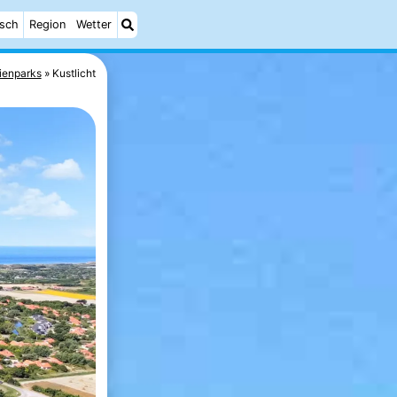
isch
Region
Wetter
ienparks
Kustlicht