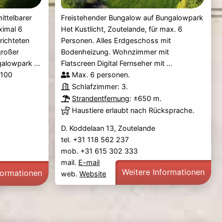
ittelbarer
Freistehender Bungalow auf Bungalowpark
ximal 6
Het Kustlicht, Zoutelande, für max. 6
richteten
Personen. Alles Erdgeschoss mit
großer
Bodenheizung. Wohnzimmer mit
alowpark ...
Flatscreen Digital Fernseher mit ...
.100
Max. 6 personen.
Schlafzimmer: 3.
Strandentfernung
: ±650 m.
Haustiere erlaubt nach Rücksprache.
D. Koddelaan 13, Zoutelande
tel. +31 118 562 237
mob. +31 615 302 333
mail.
E-mail
Weitere Informationen
formationen
web.
Website