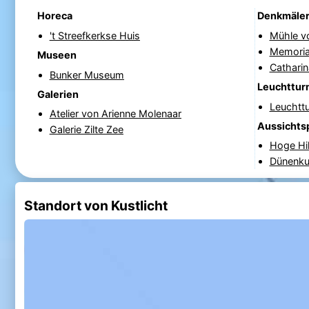
Horeca
Denkmäle
't Streefkerkse Huis
Mühle v
Memoria
Museen
Catharin
Bunker Museum
Leuchttur
Galerien
Leuchtt
Atelier von Arienne Molenaar
Aussichts
Galerie Zilte Zee
Hoge Hil
Dünenku
Standort von Kustlicht