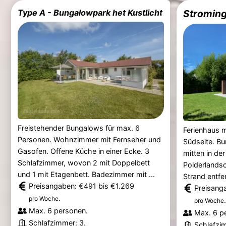
Type A - Bungalowpark het Kustlicht
Stroming
Freistehender Bungalows für max. 6
Ferienhaus m
Personen. Wohnzimmer mit Fernseher und
Südseite. Bu
Gasofen. Offene Küche in einer Ecke. 3
mitten in de
Schlafzimmer, wovon 2 mit Doppelbett
Polderlands
und 1 mit Etagenbett. Badezimmer mit ...
Strand entfe
Preisangaben: €491 bis €1.269
Preisang
.
pro Woche
.
pro Woche
Max. 6 personen.
Max. 6 p
Schlafzimmer: 3.
Schlafzi