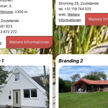
ersonen.
Stroming 29, Zoutelande
mmer: 3.
tel. +31 118 744 025
tfernung
: ±300 m.
web.
Weitere
Weitere In
Informationen
 Zoutelande
 561 823
53 672 272
Weitere Informationen
e
 1
Branding 2