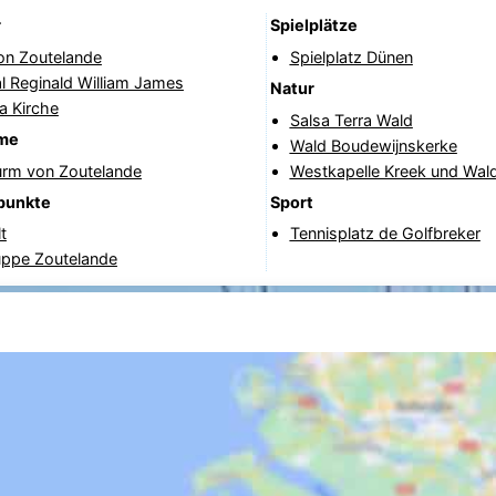
r
Spielplätze
on Zoutelande
Spielplatz Dünen
l Reginald William James
Natur
a Kirche
Salsa Terra Wald
me
Wald Boudewijnskerke
urm von Zoutelande
Westkapelle Kreek und Wal
punkte
Sport
t
Tennisplatz de Golfbreker
ppe Zoutelande