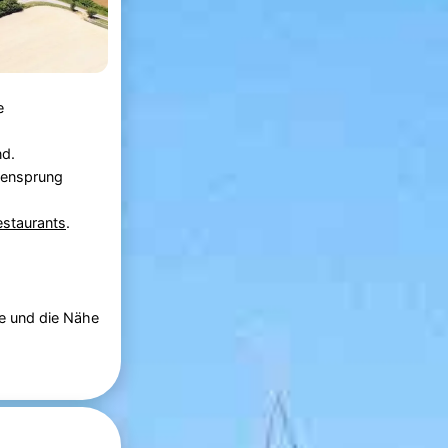
e
nd.
tzensprung
estaurants
.
e und die Nähe