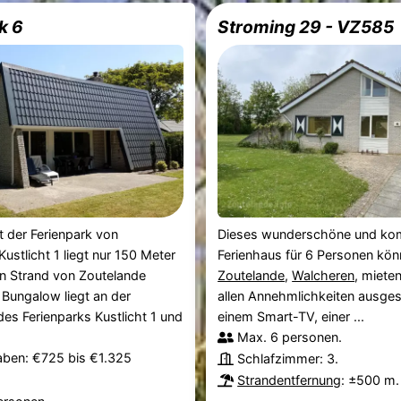
k 6
Stroming 29 - VZ585
st der Ferienpark von
Dieses wunderschöne und kom
ustlicht 1 liegt nur 150 Meter
Ferienhaus für 6 Personen könn
 Strand von Zoutelande
Zoutelande
,
Walcheren
, mieten
r Bungalow liegt an der
allen Annehmlichkeiten ausgest
des Ferienparks Kustlicht 1 und
einem Smart-TV, einer ...
Max. 6 personen.
aben: €725 bis €1.325
Schlafzimmer: 3.
Strandentfernung
: ±500 m.