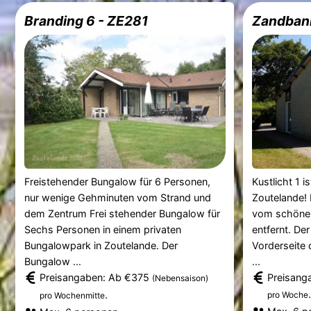
Branding 6 - ZE281
Zandban
Freistehender Bungalow für 6 Personen,
Kustlicht 1 i
nur wenige Gehminuten vom Strand und
Zoutelande! K
dem Zentrum Frei stehender Bungalow für
vom schönen
Sechs Personen in einem privaten
entfernt. De
Bungalowpark in Zoutelande. Der
Vorderseite 
Bungalow ...
...
Preisangaben: Ab €375
Preisang
(Nebensaison)
.
.
pro Woche
pro Wochenmitte