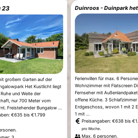
 23
Duinroos - Duinpark het
Ferienvillen für max. 6 Persone
it großem Garten auf der
Wohnzimmer mit Flatscreen Dig
ngalowpark Het Kustlicht liegt
Fernseher mit Außenlandpaket
r Ruhe und Weite der
offene Küche. 3 Schlafzimmer
chaft, nur 700 Meter vom
Erdgeschoss, wovon 1 mit 2 E
rnt. Freistehender Bungalow ...
1 mit ...
aben: €635 bis €1.799
Preisangaben: €638 bis €1
.
pro Woche
ersonen.
Max. 6 personen.
mmer: 3.