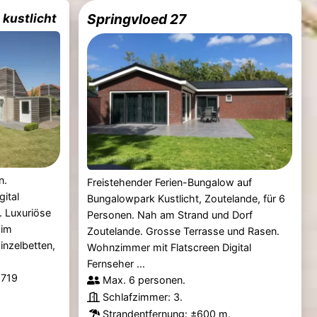
 kustlicht
Springvloed 27
n.
Freistehender Ferien-Bungalow auf
ital
Bungalowpark Kustlicht, Zoutelande, für 6
. Luxuriöse
Personen. Nah am Strand und Dorf
 im
Zoutelande. Grosse Terrasse und Rasen.
inzelbetten,
Wohnzimmer mit Flatscreen Digital
Fernseher ...
.719
Max. 6 personen.
Schlafzimmer: 3.
Strandentfernung
: ±600 m.