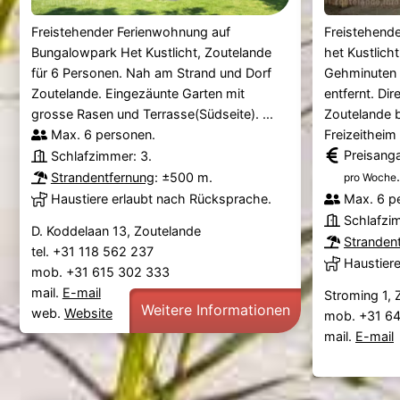
Freistehender Ferienwohnung auf
Freistehend
Bungalowpark Het Kustlicht, Zoutelande
het Kustlich
für 6 Personen. Nah am Strand und Dorf
Gehminuten 
Zoutelande. Eingezäunte Garten mit
entfernt. Di
grosse Rasen und Terrasse(Südseite). ...
Zoutelande b
Max. 6 personen.
Freizeitheim .
Preisang
Schlafzimmer: 3.
.
Strandentfernung
: ±500 m.
pro Woche
Haustiere erlaubt nach Rücksprache.
Max. 6 p
Schlafzi
D. Koddelaan 13, Zoutelande
Stranden
tel. +31 118 562 237
Haustier
mob. +31 615 302 333
mail.
E-mail
Stroming 1, 
Weitere Informationen
web.
Website
mob. +31 6
mail.
E-mail