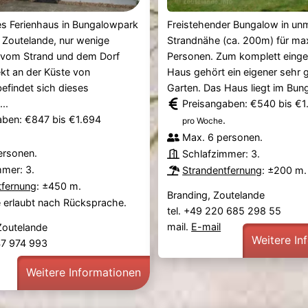
es Ferienhaus in Bungalowpark
Freistehender Bungalow in unm
t Zoutelande, nur wenige
Strandnähe (ca. 200m) für ma
vom Strand und dem Dorf
Personen. Zum komplett einge
rekt an der Küste von
Haus gehört ein eigener sehr 
efindet sich dieses
Garten. Das Haus liegt im Bung
..
Preisangaben: €540 bis €1
aben: €847 bis €1.694
.
pro Woche
Max. 6 personen.
ersonen.
Schlafzimmer: 3.
mmer: 3.
Strandentfernung
: ±200 m.
tfernung
: ±450 m.
Branding, Zoutelande
e erlaubt nach Rücksprache.
tel. +49 220 685 298 55
mail.
E-mail
Zoutelande
Weitere In
47 974 993
Weitere Informationen