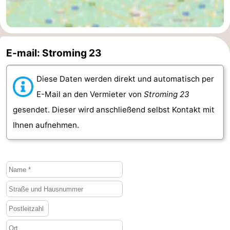
Walcherse
Dishoek
-
bos
Vlissingen
-
E-mail: Stroming 23
Middelburg
Zeeuws-
Diese Daten werden direkt und automatisch per
Vlaanderen
-
E-Mail an den Vermieter von
Stroming 23
gesendet. Dieser wird anschließend selbst Kontakt mit
Nieuwvliet
-
Ihnen aufnehmen.
Sluis
-
Cadzand
-
Natur
Wetter
Het
Kontakt
Zwin