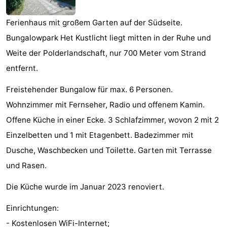
Joossesweg
-
Ferienhaus mit großem Garten auf der Südseite.
Kustlicht
-
Bungalowpark Het Kustlicht liegt mitten in der Ruhe und
Weite der Polderlandschaft, nur 700 Meter vom Strand
Meerpaal
-
entfernt.
Strandcamping
-
Freistehender Bungalow für max. 6 Personen.
Valkenisse
Zee,
Hotels
Wohnzimmer mit Fernseher, Radio und offenem Kamin.
Offene Küche in einer Ecke. 3 Schlafzimmer, wovon 2 mit 2
Bos
Zimmer
Einzelbetten und 1 mit Etagenbett. Badezimmer mit
en
(mit
Lastminutes
Dusche, Waschbecken und Toilette. Garten mit Terrasse
und Rasen.
Duin
Frühstück)
Strand
Die Küche wurde im Januar 2023 renoviert.
Sehen
Einrichtungen:
&
-
- Kostenlosen WiFi-Internet;