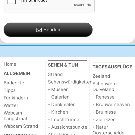
Senden
Home
SEHEN & TUN
TAGESAUSFLÜGE
ALLGEMEIN
Strand
Zeeland
Sehenswürdigkeiten
Badeorte
Schouwen-
- Museen
Duiveland
Tipps
- Galerien
- Renesse
Für kindern
- Denkmäler
- Brouwershaven
Wetter
- Kirchen
- Bruinisse
Webcam
Langstraat
- Leuchtturme
- Zierikzee
Webcam Strand
- Aussichtspunkte
- Natur
Oosterschelde
Attraktionen