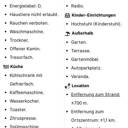
Energielabel: D.
Radio.
Parafliegen
-
Haustiere nicht erlaubt.
Kinder-Einrichtungen
Sportangeln
Essen
Rauchen verboten.
Hochstuhl (Kinderstuhl).
Waschmaschine.
Außerhalb
und
Veranstaltungen
Trockner.
Garten.
trinken
-
Offener Kamin.
Terrasse.
Tresorfach.
Gartenmöbel.
Ringstechen
Zoutelande
Küche
Autoparkplatz.
Actief
Praktisch
Kühlschrank mit
Veranda.
Gefrierfach.
Location
Forum
Kaffeemaschine.
Entfernung zum Strand:
Route
Wasserkocher.
±700 m.
Toaster.
Entfernung zum
-
Zitruspresse.
Ortszentrum: ±1,1 km.
Parken
Reisebuchshop
Spülmaschine.