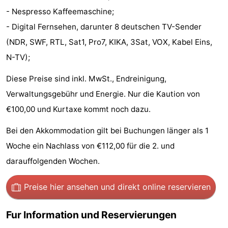
- Nespresso Kaffeemaschine;
tun
Museen
-
- Digital Fernsehen, darunter 8 deutschen TV-Sender
Galerien
-
(NDR, SWF, RTL, Sat1, Pro7, KIKA, 3Sat, VOX, Kabel Eins,
N-TV);
Denkmäler
-
Diese Preise sind inkl. MwSt., Endreinigung,
Kirchen
-
Verwaltungsgebühr und Energie. Nur die Kaution von
Leuchtturme
-
€100,00 und Kurtaxe kommt noch dazu.
Aussichtspunkte
Attraktionen
Bei den Akkommodation gilt bei Buchungen länger als 1
Woche ein Nachlass von €112,00 für die 2. und
-
darauffolgenden Wochen.
Spielplätze
-
Preise hier ansehen
und direkt online reservieren
Indoor-
-
Fur Information und Reservierungen
Spielplätze
Bowling
Wellness-