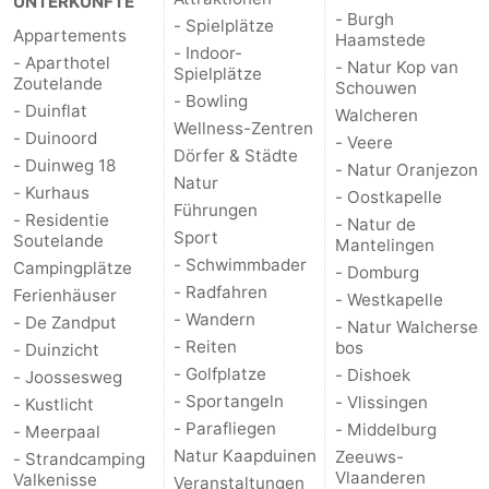
UNTERKÜNFTE
- Burgh
- Spielplätze
Appartements
Haamstede
- Indoor-
- Aparthotel
- Natur Kop van
Spielplätze
Zoutelande
Schouwen
- Bowling
- Duinflat
Walcheren
Wellness-Zentren
- Duinoord
- Veere
Dörfer & Städte
- Duinweg 18
- Natur Oranjezon
Natur
- Kurhaus
- Oostkapelle
Führungen
- Residentie
- Natur de
Sport
Soutelande
Mantelingen
- Schwimmbader
Campingplätze
- Domburg
- Radfahren
Ferienhäuser
- Westkapelle
- Wandern
- De Zandput
- Natur Walcherse
- Reiten
bos
- Duinzicht
- Golfplatze
- Dishoek
- Joossesweg
- Sportangeln
- Vlissingen
- Kustlicht
- Parafliegen
- Middelburg
- Meerpaal
Natur Kaapduinen
Zeeuws-
- Strandcamping
Vlaanderen
Valkenisse
Veranstaltungen