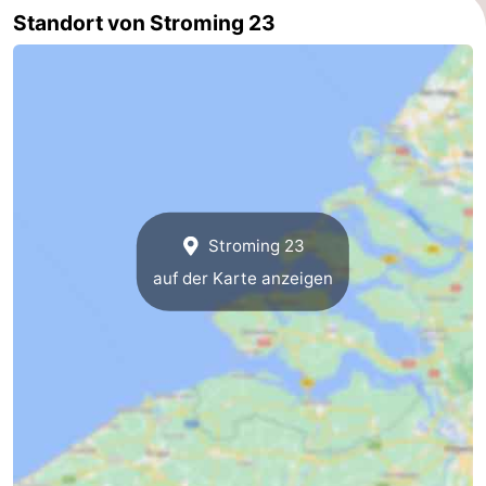
Standort von Stroming 23
Oosterschelde
Burgh
-
Haamstede
Natur
Walcheren
Kop
-
van
Veere
-
Schouwen
Natur
-
Stroming 23
auf der Karte anzeigen
Oranjezon
Oostkapelle
-
Natur
-
de
Domburg
-
Mantelingen
Westkapelle
-
Natur
-