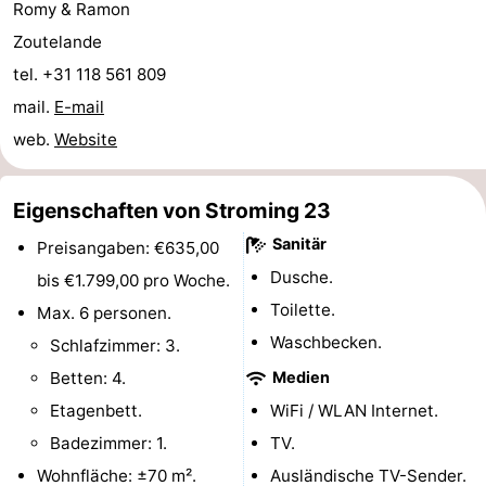
Romy & Ramon
Zentren
Dörfer
Zoutelande
tel. +31 118 561 809
&
Natur
mail.
E-mail
Städte
Führungen
web.
Website
Sport
Eigenschaften von Stroming 23
-
Sanitär
Preisangaben: €635,00
Schwimmbader
-
Dusche.
bis €1.799,00 pro Woche.
Toilette.
Max. 6 personen.
Radfahren
-
Waschbecken.
Schlafzimmer: 3.
Wandern
-
Betten: 4.
Medien
Etagenbett.
WiFi / WLAN Internet.
Reiten
-
Badezimmer: 1.
TV.
Golfplatze
-
Wohnfläche: ±70 m².
Ausländische TV-Sender.