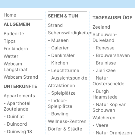
Home
SEHEN & TUN
TAGESAUSFLÜGE
ALLGEMEIN
Strand
Zeeland
Sehenswürdigkeiten
Badeorte
Schouwen-
- Museen
Duiveland
Tipps
- Galerien
- Renesse
Für kindern
- Denkmäler
- Brouwershaven
Wetter
- Kirchen
- Bruinisse
Webcam
Langstraat
- Leuchtturme
- Zierikzee
Webcam Strand
- Aussichtspunkte
- Natur
Oosterschelde
Attraktionen
UNTERKÜNFTE
- Burgh
- Spielplätze
Appartements
Haamstede
- Indoor-
- Aparthotel
- Natur Kop van
Spielplätze
Zoutelande
Schouwen
- Bowling
- Duinflat
Walcheren
Wellness-Zentren
- Duinoord
- Veere
Dörfer & Städte
- Duinweg 18
- Natur Oranjezon