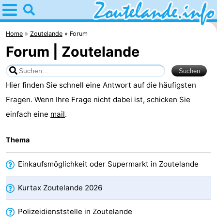
Home
Zoutelande
Home
Zoutelande
Forum
Forum | Zoutelande
Tipps
Für
Hier finden Sie schnell eine Antwort auf die häufigsten
kindern
Webcam
Fragen. Wenn Ihre Frage nicht dabei ist, schicken Sie
einfach eine
mail
.
Webcam
Thema
Langstraat
Webcam
Strand
Übernachten
Einkaufsmöglichkeit oder Supermarkt in Zoutelande
Appartements
Kurtax Zoutelande 2026
-
Polizeidienststelle in Zoutelande