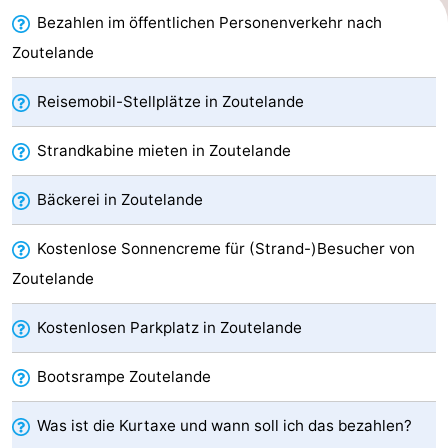
Bezahlen im öffentlichen Personenverkehr nach
Joossesweg
-
Zoutelande
Kustlicht
-
Reisemobil-Stellplätze in Zoutelande
Meerpaal
-
Strandkabine mieten in Zoutelande
Strandcamping
-
Bäckerei in Zoutelande
Valkenisse
Zee,
Hotels
Kostenlose Sonnencreme für (Strand-)Besucher von
Bos
Zimmer
Zoutelande
en
(mit
Lastminutes
Kostenlosen Parkplatz in Zoutelande
Duin
Frühstück)
Strand
Bootsrampe Zoutelande
Sehen
Was ist die Kurtaxe und wann soll ich das bezahlen?
&
-