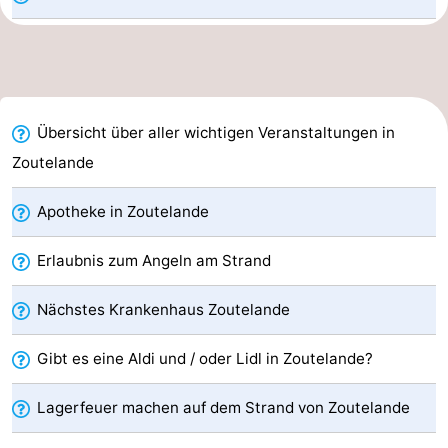
Oosterschelde
Burgh
-
Haamstede
Natur
Walcheren
Kop
-
Übersicht über aller wichtigen Veranstaltungen in
Zoutelande
van
Veere
-
Apotheke in Zoutelande
Schouwen
Natur
-
Erlaubnis zum Angeln am Strand
Oranjezon
Oostkapelle
-
Natur
-
Nächstes Krankenhaus Zoutelande
de
Domburg
-
Gibt es eine Aldi und / oder Lidl in Zoutelande?
Mantelingen
Westkapelle
-
Lagerfeuer machen auf dem Strand von Zoutelande
Natur
-