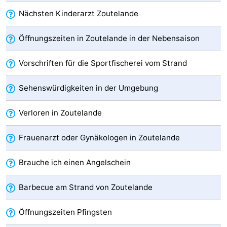
Nächsten Kinderarzt Zoutelande
Parafliegen
-
Öffnungszeiten in Zoutelande in der Nebensaison
Sportangeln
Essen
und
Veranstaltungen
Vorschriften für die Sportfischerei vom Strand
trinken
-
Sehenswürdigkeiten in der Umgebung
Ringstechen
Zoutelande
Verloren in Zoutelande
Actief
Praktisch
Frauenarzt oder Gynäkologen in Zoutelande
Forum
Brauche ich einen Angelschein
Route
Barbecue am Strand von Zoutelande
-
Öffnungszeiten Pfingsten
Parken
Reisebuchshop