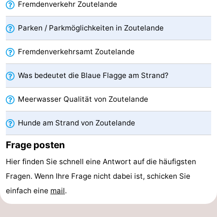
Fremdenverkehr Zoutelande
Walcherse
Dishoek
-
Parken / Parkmöglichkeiten in Zoutelande
bos
Vlissingen
-
Fremdenverkehrsamt Zoutelande
Middelburg
Zeeuws-
Was bedeutet die Blaue Flagge am Strand?
Vlaanderen
-
Meerwasser Qualität von Zoutelande
Nieuwvliet
-
Hunde am Strand von Zoutelande
Sluis
-
Frage posten
Cadzand
-
Hier finden Sie schnell eine Antwort auf die häufigsten
Natur
Wetter
Fragen. Wenn Ihre Frage nicht dabei ist, schicken Sie
einfach eine
mail
.
Het
Kontakt
Zwin