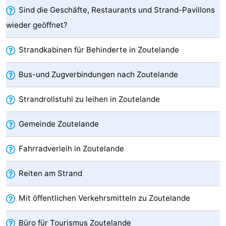
Sind die Geschäfte, Restaurants und Strand-Pavillons
Medizin
wieder geöffnet?
Adressen
Region
Strandkabinen für Behinderte in Zoutelande
Zeeland
Bus-und Zugverbindungen nach Zoutelande
Schouwen-
Strandrollstuhl zu leihen in Zoutelande
Duiveland
-
Gemeinde Zoutelande
Renesse
-
Fahrradverleih in Zoutelande
Brouwershaven
-
Reiten am Strand
Bruinisse
-
Mit öffentlichen Verkehrsmitteln zu Zoutelande
Zierikzee
-
Natur
-
Büro für Tourismus Zoutelande