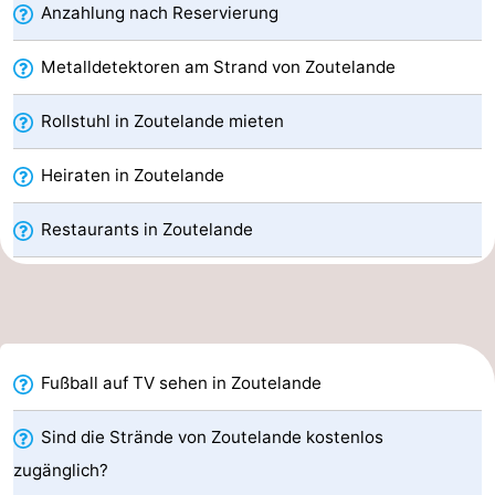
Anzahlung nach Reservierung
Zentren
Dörfer
Metalldetektoren am Strand von Zoutelande
&
Natur
Rollstuhl in Zoutelande mieten
Städte
Führungen
Heiraten in Zoutelande
Sport
Restaurants in Zoutelande
-
Schwimmbader
-
Radfahren
-
Wandern
-
Fußball auf TV sehen in Zoutelande
Reiten
-
Sind die Strände von Zoutelande kostenlos
zugänglich?
Golfplatze
-