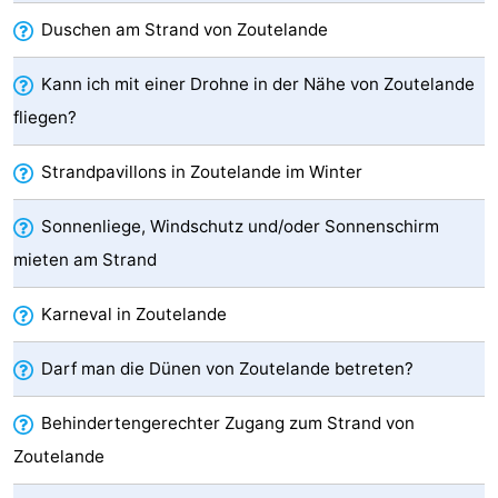
Duschen am Strand von Zoutelande
tun
Museen
-
Galerien
-
Kann ich mit einer Drohne in der Nähe von Zoutelande
fliegen?
Denkmäler
-
Strandpavillons in Zoutelande im Winter
Kirchen
-
Sonnenliege, Windschutz und/oder Sonnenschirm
Leuchtturme
-
mieten am Strand
Aussichtspunkte
Attraktionen
Karneval in Zoutelande
-
Darf man die Dünen von Zoutelande betreten?
Spielplätze
-
Behindertengerechter Zugang zum Strand von
Indoor-
-
Zoutelande
Spielplätze
Bowling
Wellness-