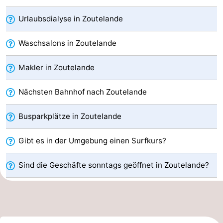
Aparthotel
-
Urlaubsdialyse in Zoutelande
Zoutelande
Duinflat
-
Waschsalons in Zoutelande
Duinoord
-
Makler in Zoutelande
Duinweg
-
Nächsten Bahnhof nach Zoutelande
18
Kurhaus
-
Busparkplätze in Zoutelande
Residentie
Campingplätze
Gibt es in der Umgebung einen Surfkurs?
Soutelande
Ferienhäuser
Sind die Geschäfte sonntags geöffnet in Zoutelande?
-
De
-
Zandput
Duinzicht
-