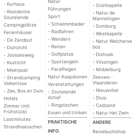
Natur
- Kurhaus
- Oostkapelle
Führungen
- Residentie
- Natur de
Sport
Soutelande
Mantelingen
- Schwimmbader
Campingplätze
- Domburg
- Radfahren
Ferienhäuser
- Westkapelle
- Wandern
- De Zandput
- Natur Walcherse
- Reiten
bos
- Duinzicht
- Golfplatze
- Dishoek
- Joossesweg
- Sportangeln
- Vlissingen
- Kustlicht
- Parafliegen
- Middelburg
- Meerpaal
Natur Kaapduinen
Zeeuws-
- Strandcamping
Vlaanderen
Valkenisse
Veranstaltungen
- Nieuwvliet
- Zee, Bos en Duin
- Zoutelande
Actief
- Sluis
Hotels
- Ringstechen
- Cadzand
Zimmer (mit
Frühstück)
Essen und trinken
- Natur Het Zwin
Lastminutes
PRAKTISCHE
ANDERE
Strandhaeuschen
INFO.
Reisebuchshop