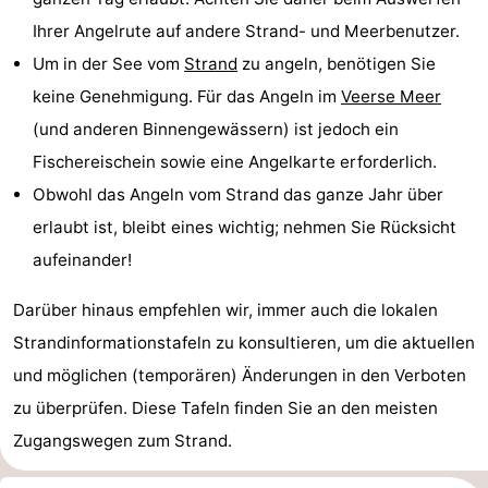
tun
Museen
-
Ihrer Angelrute auf andere Strand- und Meerbenutzer.
Um in der See vom
Strand
zu angeln, benötigen Sie
Galerien
-
keine Genehmigung. Für das Angeln im
Veerse Meer
Denkmäler
-
(und anderen Binnengewässern) ist jedoch ein
Fischereischein sowie eine Angelkarte erforderlich.
Kirchen
-
Obwohl das Angeln vom Strand das ganze Jahr über
Leuchtturme
-
erlaubt ist, bleibt eines wichtig; nehmen Sie Rücksicht
aufeinander!
Aussichtspunkte
Attraktionen
Darüber hinaus empfehlen wir, immer auch die lokalen
-
Strandinformationstafeln zu konsultieren, um die aktuellen
Spielplätze
-
und möglichen (temporären) Änderungen in den Verboten
zu überprüfen. Diese Tafeln finden Sie an den meisten
Indoor-
-
Zugangswegen zum Strand.
Spielplätze
Bowling
Wellness-