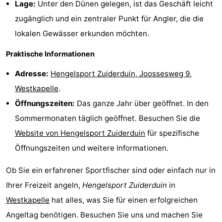
Lage:
Unter den Dünen gelegen, ist das Geschäft leicht
Medizin
zugänglich und ein zentraler Punkt für Angler, die die
lokalen Gewässer erkunden möchten.
Adressen
Region
Praktische Informationen
Zeeland
Adresse:
Hengelsport Zuiderduin, Joossesweg 9,
Schouwen-
Westkapelle
.
Öffnungszeiten:
Das ganze Jahr über geöffnet. In den
Duiveland
-
Sommermonaten täglich geöffnet. Besuchen Sie die
Renesse
-
Website von Hengelsport Zuiderduin
für spezifische
Öffnungszeiten und weitere Informationen.
Brouwershaven
-
Ob Sie ein erfahrener Sportfischer sind oder einfach nur in
Bruinisse
-
Ihrer Freizeit angeln,
Hengelsport Zuiderduin
in
Zierikzee
-
Westkapelle
hat alles, was Sie für einen erfolgreichen
Angeltag benötigen. Besuchen Sie uns und machen Sie
Natur
-