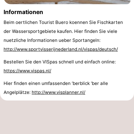
Informationen
Walcherse
Dishoek
-
Beim oertlichen Tourist Buero koennen Sie Fischkarten
bos
Vlissingen
-
der Wassersportgebiete kaufen. Hier finden Sie viele
Middelburg
Zeeuws-
nuetzliche Informationen ueber Sportangeln:
http://www.sportvisserijnederland.nl/vispas/deutsch/
Vlaanderen
-
Bestellen Sie den VISpas schnell und einfach online:
Nieuwvliet
-
https://www.vispas.nl/
Sluis
-
Hier finden einen umfassenden ‘berblick ‘ber alle
Cadzand
-
Angelplätze:
http://www.visplanner.nl/
Natur
Wetter
Het
Kontakt
Zwin