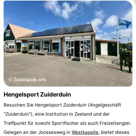
Zentren
Dörfer
&
Natur
Städte
Führungen
Sport
-
Schwimmbader
-
Radfahren
-
Hengelsport Zuiderduin
Besuchen Sie
Hengelsport Zuiderduin (Angelgeschäft
Wandern
-
"Zuiderduin")
, eine Institution in Zeeland und der
Reiten
-
Treffpunkt für sowohl Sportfischer als auch Freizeitangler.
Gelegen an der
Joossesweg
in
Westkapelle
, bietet dieses
Golfplatze
-