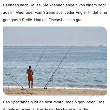
Haenden nach Hause. Sie koennen angeln von einem Boot
Aparthotel
-
aus im Meer oder vom
Strand
aus. Jeder Angler findet eine
Zoutelande
Duinflat
-
geeignete Stelle. Und die Fische beissen gut.
Duinoord
-
Duinweg
-
18
Kurhaus
-
Residentie
Campingplätze
Soutelande
Ferienhäuser
-
De
-
Das Sportangeln ist an bestimmte Regeln gebunden. Das
Zandput
Duinzicht
-
Angeln im Meer ist frei. In der Fischereizone, den