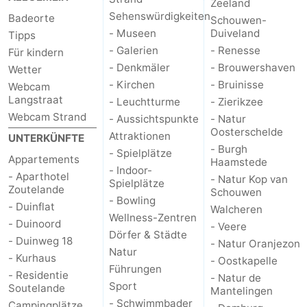
Zeeland
Sehenswürdigkeiten
Badeorte
Schouwen-
- Museen
Duiveland
Tipps
- Galerien
- Renesse
Für kindern
- Denkmäler
- Brouwershaven
Wetter
- Kirchen
- Bruinisse
Webcam
Langstraat
- Leuchtturme
- Zierikzee
Webcam Strand
- Aussichtspunkte
- Natur
Oosterschelde
Attraktionen
UNTERKÜNFTE
- Burgh
- Spielplätze
Appartements
Haamstede
- Indoor-
- Aparthotel
- Natur Kop van
Spielplätze
Zoutelande
Schouwen
- Bowling
- Duinflat
Walcheren
Wellness-Zentren
- Duinoord
- Veere
Dörfer & Städte
- Duinweg 18
- Natur Oranjezon
Natur
- Kurhaus
- Oostkapelle
Führungen
- Residentie
- Natur de
Sport
Soutelande
Mantelingen
- Schwimmbader
Campingplätze