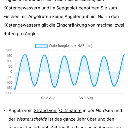
Joossesweg
-
Küstengewässern und im Seegebiet benötigen Sie zum
Fischen mit Angelruten keine Angelerlaubnis. Nur in den
Kustlicht
-
Küstengewässern gilt die Einschränkung von maximal zwei
Meerpaal
-
Ruten pro Angler.
Strandcamping
-
Valkenisse
Zee,
Hotels
Bos
Zimmer
en
(mit
Lastminutes
Duin
Frühstück)
Strand
Sehen
Angeln vom
Strand von [Ortsname]
in der
Nordsee
und
der
Westerschelde
ist das ganze Jahr über und den
&
-
ganzen Tag erlaubt. Achten Sie daher beim Auswerfen