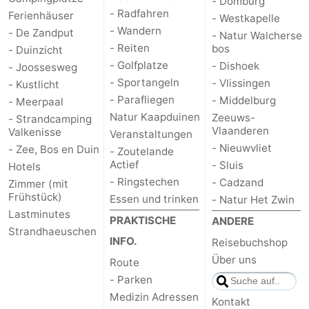
- Domburg
- Radfahren
Ferienhäuser
- Westkapelle
- Wandern
- De Zandput
- Natur Walcherse
- Reiten
bos
- Duinzicht
- Golfplatze
- Dishoek
- Joossesweg
- Sportangeln
- Vlissingen
- Kustlicht
- Parafliegen
- Middelburg
- Meerpaal
Natur Kaapduinen
Zeeuws-
- Strandcamping
Vlaanderen
Valkenisse
Veranstaltungen
- Nieuwvliet
- Zee, Bos en Duin
- Zoutelande
Actief
- Sluis
Hotels
- Ringstechen
- Cadzand
Zimmer (mit
Frühstück)
Essen und trinken
- Natur Het Zwin
Lastminutes
PRAKTISCHE
ANDERE
Strandhaeuschen
INFO.
Reisebuchshop
Über uns
Route
- Parken
Medizin Adressen
Kontakt