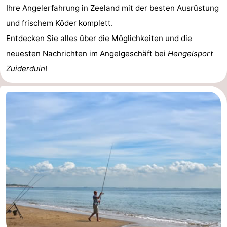
Ihre Angelerfahrung in Zeeland mit der besten Ausrüstung
Oosterschelde
Burgh
-
und frischem Köder komplett.
Entdecken Sie alles über die Möglichkeiten und die
Haamstede
Natur
Walcheren
neuesten Nachrichten im Angelgeschäft bei
Hengelsport
Kop
-
Zuiderduin
!
van
Veere
-
Schouwen
Natur
-
Oranjezon
Oostkapelle
-
Natur
-
de
Domburg
-
Mantelingen
Westkapelle
-
Natur
-