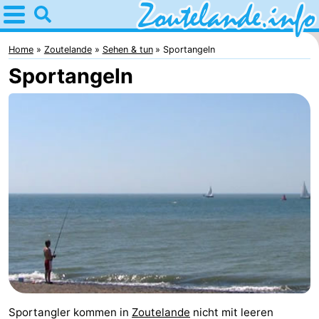
Home
Zoutelande
Home
Zoutelande
Sehen & tun
Sportangeln
Sportangeln
Tipps
Für
kindern
Webcam
Webcam
Langstraat
Webcam
Strand
Übernachten
Appartements
-
Sportangler kommen in
Zoutelande
nicht mit leeren