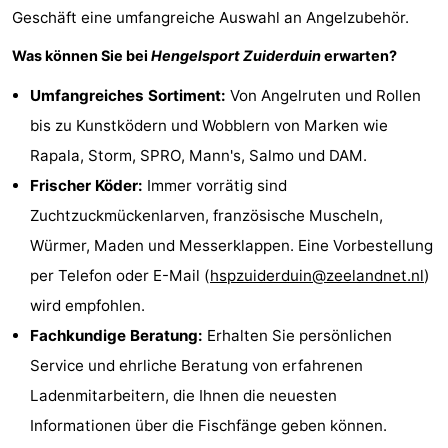
Geschäft eine umfangreiche Auswahl an Angelzubehör.
Parafliegen
-
Was können Sie bei
Hengelsport Zuiderduin
erwarten?
Sportangeln
Essen
Umfangreiches Sortiment:
Von Angelruten und Rollen
und
Veranstaltungen
bis zu Kunstködern und Wobblern von Marken wie
Rapala, Storm, SPRO, Mann's, Salmo und DAM.
trinken
-
Frischer Köder:
Immer vorrätig sind
Ringstechen
Zoutelande
Zuchtzuckmückenlarven, französische Muscheln,
Würmer, Maden und Messerklappen. Eine Vorbestellung
Actief
Praktisch
per Telefon oder E-Mail (
hspzuiderduin@zeelandnet.nl
)
Forum
wird empfohlen.
Fachkundige Beratung:
Erhalten Sie persönlichen
Route
Service und ehrliche Beratung von erfahrenen
-
Ladenmitarbeitern, die Ihnen die neuesten
Informationen über die Fischfänge geben können.
Parken
Reisebuchshop