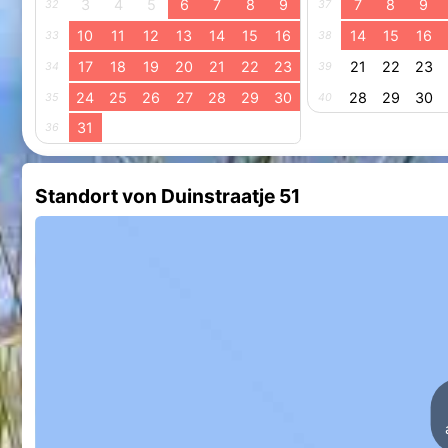
3
4
5
6
7
8
9
7
8
9
32
37
10
11
12
13
14
15
16
14
15
16
33
38
17
18
19
20
21
22
23
21
22
23
34
39
24
25
26
27
28
29
30
28
29
30
35
40
31
36
Standort von Duinstraatje 51