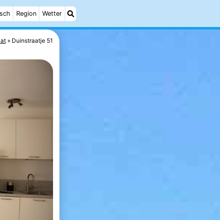
isch
Region
Wetter
lat
Duinstraatje 51