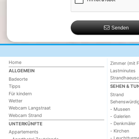
Senden
Home
Zimmer (mit F
Lastminutes
ALLGEMEIN
Strandhaeus
Badeorte
Tipps
SEHEN & TU
Für kindern
Strand
Wetter
Sehenswürdig
Webcam Langstraat
- Museen
Webcam Strand
- Galerien
- Denkmäler
UNTERKÜNFTE
- Kirchen
Appartements
- Leuchtturm