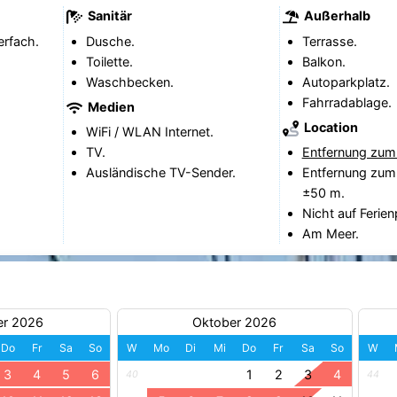
Sanitär
Außerhalb
erfach.
Dusche.
Terrasse.
Toilette.
Balkon.
Waschbecken.
Autoparkplatz.
Fahrradablage.
Medien
Location
WiFi / WLAN Internet.
TV.
Entfernung zum
Ausländische TV-Sender.
Entfernung zum
±50 m.
Nicht auf Ferien
Am Meer.
er 2026
Oktober 2026
Do
Fr
Sa
So
W
Mo
Di
Mi
Do
Fr
Sa
So
W
3
4
5
6
1
2
3
4
40
44