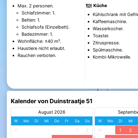
Küche
Max. 2 personen.
Schlafzimmer: 1.
Kühlschrank mit Gefri
Betten: 1.
Kaffeemaschine.
Schlafsofa (Einzelbett).
Wasserkocher.
Badezimmer: 1.
Toaster.
Wohnfläche: ±40 m².
Zitruspresse.
Haustiere nicht erlaubt.
Spülmaschine.
Rauchen verboten.
Kombi-Mikrowelle.
Kalender von Duinstraatje 51
August 2026
Septemb
W
Mo
Di
Mi
Do
Fr
Sa
So
W
Mo
Di
Mi
1
2
1
2
31
36