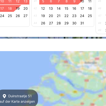
10
11
12
13
5
6
7
8
9
10
11
41
45
17
18
19
20
12
13
14
15
16
17
18
42
46
24
25
26
27
19
20
21
22
23
24
25
43
47
26
27
28
29
30
31
44
48
49
Duinstraatje 51
auf der Karte anzeigen