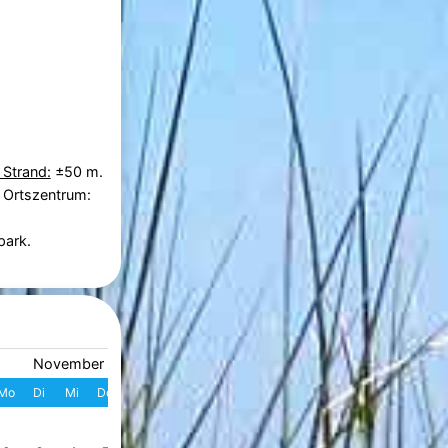
 Strand:
±50 m.
 Ortszentrum:
park.
November 2026
Dezember 2026
Mo
Di
Mi
Do
Fr
Sa
So
W
Mo
Di
Mi
Do
Fr
S
1
1
2
3
4
49