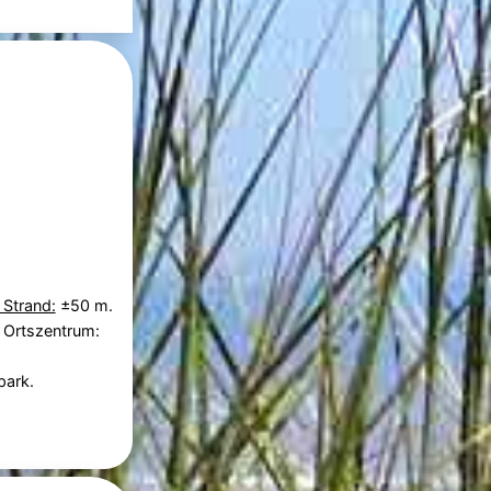
 Strand:
±50 m.
 Ortszentrum:
park.