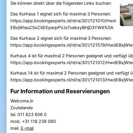
Sie können direkt über die folgenden Links buchen:
Das Kurhaus 1 eignet sich für maximal 3 Personen:
https://app.bookingexperts.nl/nl/ra/301/121010/Hwd
EBxjWteuCSsCXEEperpPVJsTvebxyBHjD3YW6%0A
Das Kurhaus 2 eignet sich für maximal 3 Personen:
https://app.bookingexperts.nl/nl/ra/301/121579/HwdEB
Kurhaus 4 ist für maximal 2 Personen geeignet und verfügt üb
https://app.bookingexperts.nl/nl/ra/301/121012/HwdEB
Kurhaus 14 ist für maximal 2 Personen geeignet und verfügt ü
https://app.bookingexperts.nl/nl/ra/301/121013/HwdEBx
Fur Information und Reservierungen
Welcome.in
Zoutelande
tel. 011 823 606 0
mob. +31 118 236 060
mail.
E-mail