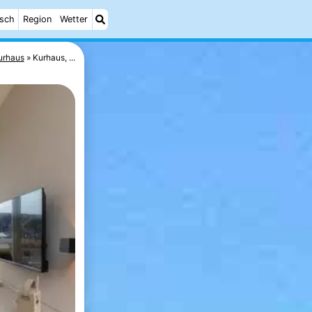
isch
Region
Wetter
urhaus
Kurhaus, ...