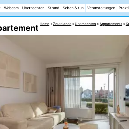
e
Webcam
Übernachten
Strand
Sehen & tun
Veranstaltungen
Prakt
Home
Zoutelande
Übernachten
Appartements
K
ppartement