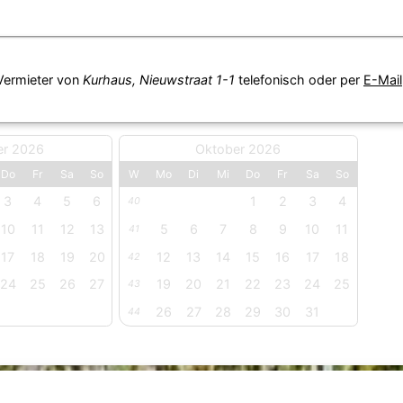
 Vermieter von
Kurhaus, Nieuwstraat 1-1
telefonisch oder per
E-Mail
er 2026
Oktober 2026
Do
Fr
Sa
So
W
Mo
Di
Mi
Do
Fr
Sa
So
3
4
5
6
1
2
3
4
40
10
11
12
13
5
6
7
8
9
10
11
41
17
18
19
20
12
13
14
15
16
17
18
42
24
25
26
27
19
20
21
22
23
24
25
43
26
27
28
29
30
31
44