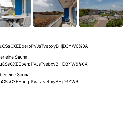
xjWteuCSsCXEEperpPVJsTvebxyBHjD3YW6%0A
er eine Sauna:
xjWteuCSsCXEEperpPVJsTvebxyBHjD3YW6%0A
ber eine Sauna:
jWteuCSsCXEEperpPVJsTvebxyBHjD3YW6