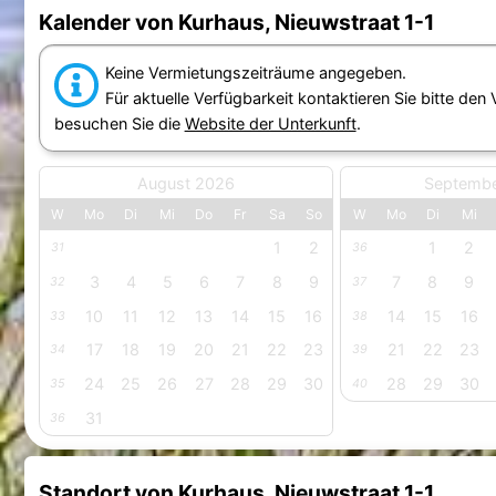
Kalender von Kurhaus, Nieuwstraat 1-1
Keine Vermietungszeiträume angegeben.
Für aktuelle Verfügbarkeit kontaktieren Sie bitte den
besuchen Sie die
Website der Unterkunft
.
August 2026
Septemb
W
Mo
Di
Mi
Do
Fr
Sa
So
W
Mo
Di
Mi
1
2
1
2
31
36
3
4
5
6
7
8
9
7
8
9
32
37
10
11
12
13
14
15
16
14
15
16
33
38
17
18
19
20
21
22
23
21
22
23
34
39
24
25
26
27
28
29
30
28
29
30
35
40
31
36
Standort von Kurhaus, Nieuwstraat 1-1