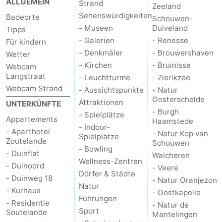
ALLGEMEIN
Strand
Zeeland
Sehenswürdigkeiten
Badeorte
Schouwen-
- Museen
Duiveland
Tipps
- Galerien
- Renesse
Für kindern
- Denkmäler
- Brouwershaven
Wetter
- Kirchen
- Bruinisse
Webcam
Langstraat
- Leuchtturme
- Zierikzee
Webcam Strand
- Aussichtspunkte
- Natur
Oosterschelde
Attraktionen
UNTERKÜNFTE
- Burgh
- Spielplätze
Appartements
Haamstede
- Indoor-
- Aparthotel
- Natur Kop van
Spielplätze
Zoutelande
Schouwen
- Bowling
- Duinflat
Walcheren
Wellness-Zentren
- Duinoord
- Veere
Dörfer & Städte
- Duinweg 18
- Natur Oranjezon
Natur
- Kurhaus
- Oostkapelle
Führungen
- Residentie
- Natur de
Sport
Soutelande
Mantelingen