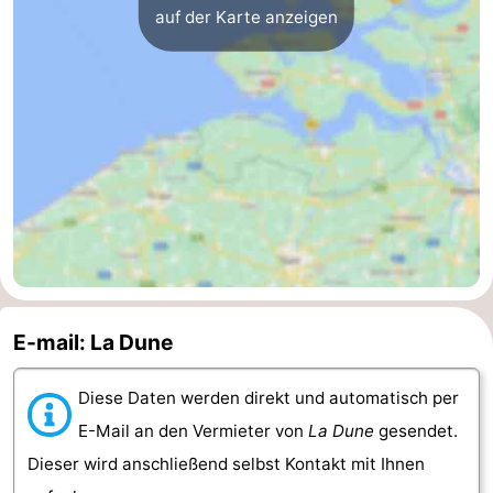
auf der Karte anzeigen
Walcherse
Dishoek
-
bos
Vlissingen
-
Middelburg
Zeeuws-
Vlaanderen
-
Nieuwvliet
-
Sluis
-
Cadzand
-
E-mail: La Dune
Natur
Wetter
Diese Daten werden direkt und automatisch per
E-Mail an den Vermieter von
La Dune
gesendet.
Het
Kontakt
Dieser wird anschließend selbst Kontakt mit Ihnen
Zwin