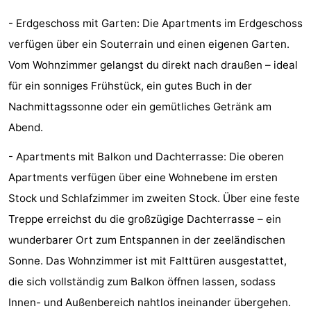
Joossesweg
-
- Erdgeschoss mit Garten: Die Apartments im Erdgeschoss
verfügen über ein Souterrain und einen eigenen Garten.
Kustlicht
-
Vom Wohnzimmer gelangst du direkt nach draußen – ideal
Meerpaal
-
für ein sonniges Frühstück, ein gutes Buch in der
Nachmittagssonne oder ein gemütliches Getränk am
Strandcamping
-
Abend.
Valkenisse
Zee,
Hotels
- Apartments mit Balkon und Dachterrasse: Die oberen
Bos
Zimmer
Apartments verfügen über eine Wohnebene im ersten
Stock und Schlafzimmer im zweiten Stock. Über eine feste
en
(mit
Lastminutes
Treppe erreichst du die großzügige Dachterrasse – ein
Duin
Frühstück)
Strand
wunderbarer Ort zum Entspannen in der zeeländischen
Sonne. Das Wohnzimmer ist mit Falttüren ausgestattet,
Sehen
die sich vollständig zum Balkon öffnen lassen, sodass
&
-
Innen- und Außenbereich nahtlos ineinander übergehen.