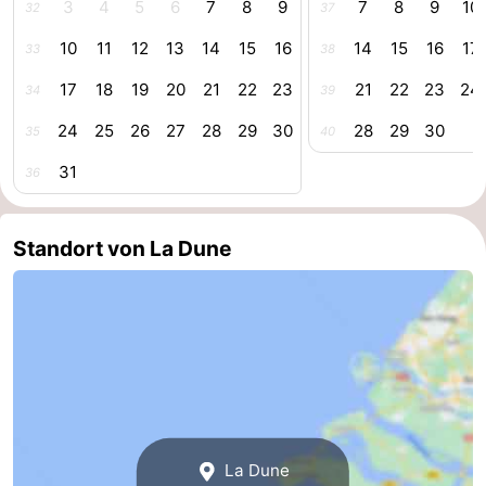
3
4
5
6
7
8
9
7
8
9
10
32
37
Oosterschelde
Burgh
-
10
11
12
13
14
15
16
14
15
16
17
33
38
Haamstede
Natur
Walcheren
17
18
19
20
21
22
23
21
22
23
24
34
39
24
25
26
27
28
29
30
28
29
30
35
40
Kop
-
31
36
van
Veere
-
Schouwen
Natur
-
Standort von La Dune
Oranjezon
Oostkapelle
-
Natur
-
de
Domburg
-
Mantelingen
Westkapelle
-
La Dune
Natur
-