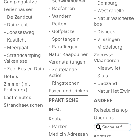
- Schwimmbader
Campingplätze
- Domburg
- Radfahren
Ferienhäuser
- Westkapelle
- Wandern
- De Zandput
- Natur Walcherse
- Reiten
bos
- Duinzicht
- Golfplatze
- Dishoek
- Joossesweg
- Sportangeln
- Vlissingen
- Kustlicht
- Parafliegen
- Middelburg
- Meerpaal
Natur Kaapduinen
Zeeuws-
- Strandcamping
Vlaanderen
Valkenisse
Veranstaltungen
- Nieuwvliet
- Zee, Bos en Duin
- Zoutelande
Actief
- Sluis
Hotels
- Ringstechen
- Cadzand
Zimmer (mit
Frühstück)
Essen und trinken
- Natur Het Zwin
Lastminutes
PRAKTISCHE
ANDERE
Strandhaeuschen
INFO.
Reisebuchshop
Über uns
Route
- Parken
Medizin Adressen
Kontakt