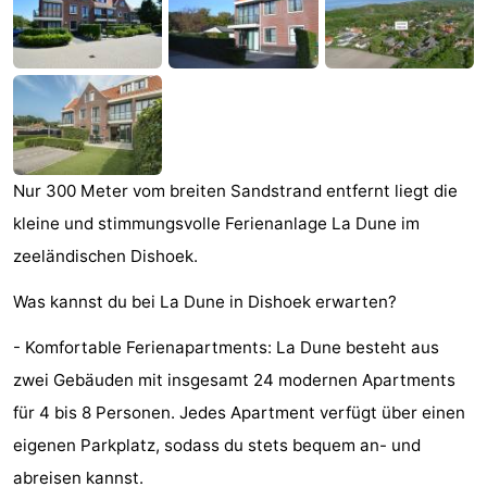
Aparthotel
-
Zoutelande
Duinflat
-
Duinoord
-
Duinweg
-
Nur 300 Meter vom breiten Sandstrand entfernt liegt die
18
Kurhaus
-
kleine und stimmungsvolle Ferienanlage La Dune im
zeeländischen Dishoek.
Residentie
Campingplätze
Was kannst du bei La Dune in Dishoek erwarten?
Soutelande
Ferienhäuser
- Komfortable Ferienapartments: La Dune besteht aus
-
zwei Gebäuden mit insgesamt 24 modernen Apartments
für 4 bis 8 Personen. Jedes Apartment verfügt über einen
De
-
eigenen Parkplatz, sodass du stets bequem an- und
Zandput
Duinzicht
-
abreisen kannst.