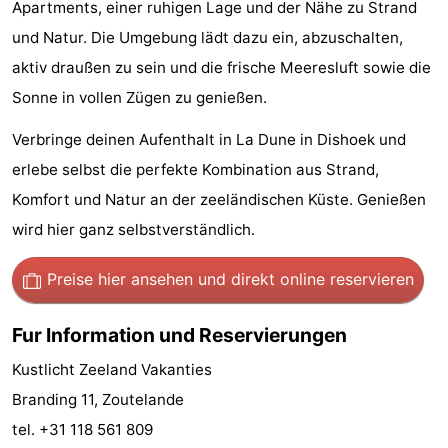
Apartments, einer ruhigen Lage und der Nähe zu Strand
Zentren
Dörfer
und Natur. Die Umgebung lädt dazu ein, abzuschalten,
aktiv draußen zu sein und die frische Meeresluft sowie die
&
Natur
Sonne in vollen Zügen zu genießen.
Städte
Führungen
Verbringe deinen Aufenthalt in La Dune in Dishoek und
Sport
erlebe selbst die perfekte Kombination aus Strand,
Komfort und Natur an der zeeländischen Küste. Genießen
-
wird hier ganz selbstverständlich.
Schwimmbader
-
Preise hier ansehen
und direkt online reservieren
Radfahren
-
Fur Information und Reservierungen
Wandern
-
Kustlicht Zeeland Vakanties
Reiten
-
Branding 11, Zoutelande
tel. +31 118 561 809
Golfplatze
-