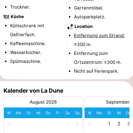
Trockner.
Gartenmöbel.
Medizin
Küche
Autoparkplatz.
Adressen
Region
Kühlschrank mit
Location
Gefrierfach.
Entfernung zum Strand:
Zeeland
Kaffeemaschine.
±300 m.
Schouwen-
Wasserkocher.
Entfernung zum
Spülmaschine.
Ortszentrum: ±300 m.
Duiveland
-
Nicht auf Ferienpark.
Renesse
-
Kalender von La Dune
Brouwershaven
-
August 2026
September 
Bruinisse
-
W
Mo
Di
Mi
Do
Fr
Sa
So
W
Mo
Di
Mi
Do
Zierikzee
-
1
2
1
2
3
31
36
Natur
-