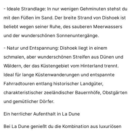
tun
Museen
-
- Ideale Strandlage: In nur wenigen Gehminuten stehst du
mit den Füßen im Sand. Der breite Strand von Dishoek ist
Galerien
-
beliebt wegen seiner Ruhe, des sauberen Meerwassers
Denkmäler
-
und der wunderschönen Sonnenuntergänge.
- Natur und Entspannung: Dishoek liegt in einem
Kirchen
-
schmalen, aber wunderschönen Streifen aus Dünen und
Leuchtturme
-
Wäldern, der das Küstengebiet vom Hinterland trennt.
Ideal für lange Küstenwanderungen und entspannte
Aussichtspunkte
Attraktionen
Fahrradtouren entlang historischer Landgüter,
-
charakteristischer zeeländischer Bauernhöfe, Obstgärten
und gemütlicher Dörfer.
Spielplätze
-
Ein herrlicher Aufenthalt in La Dune
Indoor-
-
Bei La Dune genießt du die Kombination aus luxuriösen
Spielplätze
Bowling
Wellness-