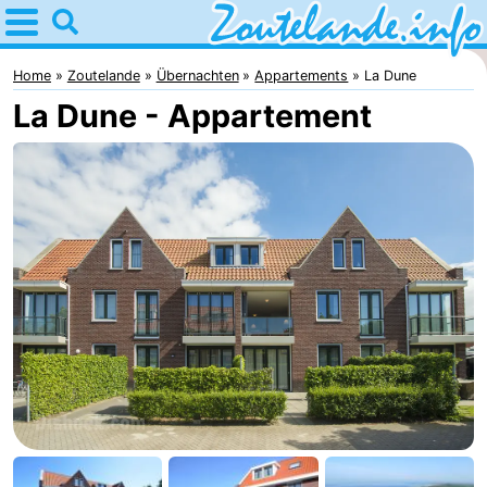
Home
Zoutelande
Home
Zoutelande
Übernachten
Appartements
La Dune
La Dune - Appartement
Tipps
Für
kindern
Webcam
Webcam
Langstraat
Webcam
Strand
Übernachten
Appartements
-