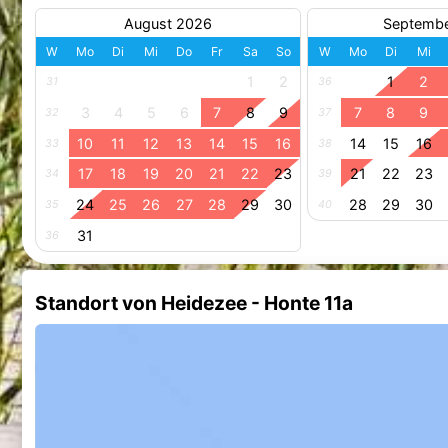
August 2026
Septemb
W
Mo
Di
Mi
Do
Fr
Sa
So
W
Mo
Di
Mi
1
2
1
2
31
36
3
4
5
6
7
8
9
7
8
9
32
37
10
11
12
13
14
15
16
14
15
16
33
38
17
18
19
20
21
22
23
21
22
23
34
39
24
25
26
27
28
29
30
28
29
30
35
40
31
36
Standort von Heidezee - Honte 11a