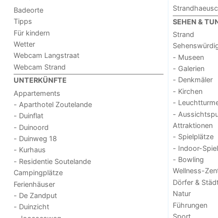
Strandhaeus
Badeorte
Tipps
SEHEN & TU
Für kindern
Strand
Wetter
Sehenswürdig
Webcam Langstraat
- Museen
Webcam Strand
- Galerien
- Denkmäler
UNTERKÜNFTE
- Kirchen
Appartements
- Leuchtturm
- Aparthotel Zoutelande
- Aussichtsp
- Duinflat
Attraktionen
- Duinoord
- Spielplätze
- Duinweg 18
- Indoor-Spie
- Kurhaus
- Bowling
- Residentie Soutelande
Wellness-Zen
Campingplätze
Dörfer & Städ
Ferienhäuser
Natur
- De Zandput
Führungen
- Duinzicht
Sport