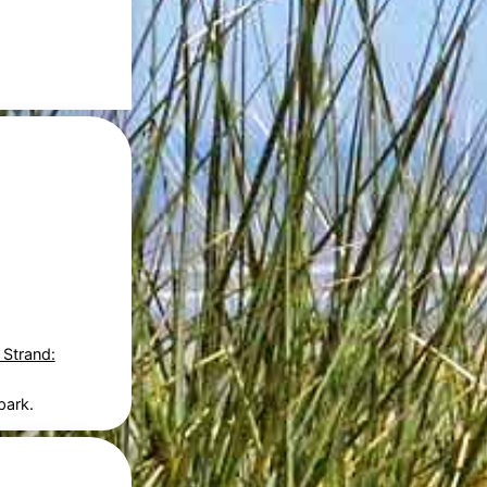
 Strand:
park.