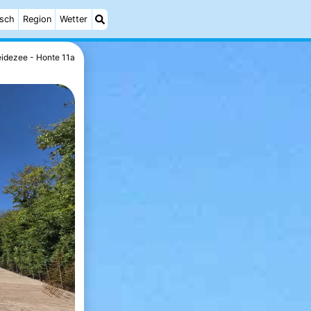
isch
Region
Wetter
idezee - Honte 11a