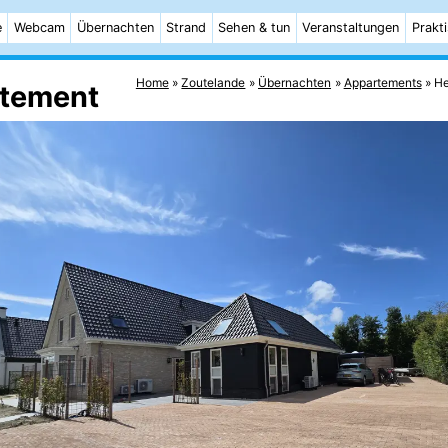
e
Webcam
Übernachten
Strand
Sehen & tun
Veranstaltungen
Prakt
Home
Zoutelande
Übernachten
Appartements
He
rtement