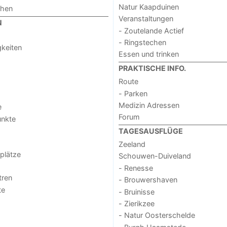
Natur Kaapduinen
chen
Veranstaltungen
N
- Zoutelande Actief
- Ringstechen
keiten
Essen und trinken
PRAKTISCHE INFO.
Route
- Parken
Medizin Adressen
e
Forum
unkte
TAGESAUSFLÜGE
Zeeland
lplätze
Schouwen-Duiveland
- Renesse
tren
- Brouwershaven
te
- Bruinisse
- Zierikzee
- Natur Oosterschelde