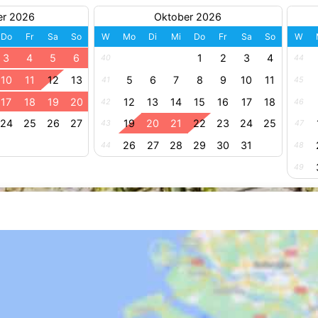
er 2026
Oktober 2026
Do
Fr
Sa
So
W
Mo
Di
Mi
Do
Fr
Sa
So
W
3
4
5
6
1
2
3
4
40
44
10
11
12
13
5
6
7
8
9
10
11
41
45
17
18
19
20
12
13
14
15
16
17
18
42
46
24
25
26
27
19
20
21
22
23
24
25
43
47
26
27
28
29
30
31
44
48
49