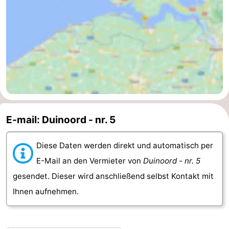
Medizin
Adressen
Region
Zeeland
Schouwen-
Duiveland
-
E-mail: Duinoord - nr. 5
Renesse
-
Diese Daten werden direkt und automatisch per
Brouwershaven
-
E-Mail an den Vermieter von
Duinoord - nr. 5
gesendet. Dieser wird anschließend selbst Kontakt mit
Bruinisse
-
Ihnen aufnehmen.
Zierikzee
-
Natur
-