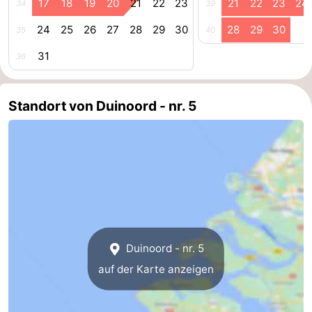
17
18
19
20
21
22
23
21
22
23
24
34
39
Parafliegen
-
24
25
26
27
28
29
30
28
29
30
35
40
Sportangeln
Essen
31
36
und
Veranstaltungen
Standort von Duinoord - nr. 5
trinken
-
Ringstechen
Zoutelande
Actief
Praktisch
Forum
Route
Duinoord - nr. 5
auf der Karte anzeigen
-
Parken
Reisebuchshop