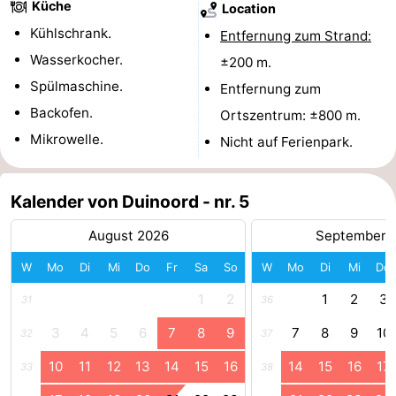
Küche
Location
Zentren
Dörfer
Kühlschrank.
Entfernung zum Strand:
Wasserkocher.
±200 m.
&
Natur
Spülmaschine.
Entfernung zum
Städte
Führungen
Backofen.
Ortszentrum: ±800 m.
Mikrowelle.
Nicht auf Ferienpark.
Sport
-
Kalender von Duinoord - nr. 5
Schwimmbader
-
August 2026
September 
Radfahren
-
W
Mo
Di
Mi
Do
Fr
Sa
So
W
Mo
Di
Mi
Do
1
2
1
2
3
31
36
Wandern
-
3
4
5
6
7
8
9
7
8
9
10
32
37
Reiten
-
10
11
12
13
14
15
16
14
15
16
17
33
38
Golfplatze
-