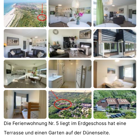
Aparthotel
-
Zoutelande
Duinflat
-
Duinoord
-
Duinweg
-
18
Kurhaus
-
Residentie
Campingplätze
Soutelande
Ferienhäuser
-
De
-
Die Ferienwohnung Nr. 5 liegt im Erdgeschoss hat eine
Terrasse und einen Garten auf der Dünenseite.
Zandput
Duinzicht
-