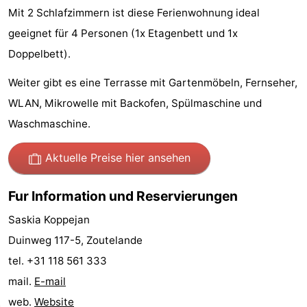
Mit 2 Schlafzimmern ist diese Ferienwohnung ideal
Joossesweg
-
geeignet für 4 Personen (1x Etagenbett und 1x
Kustlicht
-
Doppelbett).
Meerpaal
-
Weiter gibt es eine Terrasse mit Gartenmöbeln, Fernseher,
WLAN, Mikrowelle mit Backofen, Spülmaschine und
Strandcamping
-
Waschmaschine.
Valkenisse
Zee,
Hotels
Aktuelle Preise hier ansehen
Bos
Zimmer
Fur Information und Reservierungen
en
(mit
Lastminutes
Saskia Koppejan
Duin
Frühstück)
Strand
Duinweg 117-5, Zoutelande
tel. +31 118 561 333
Sehen
mail.
E-mail
&
-
web.
Website