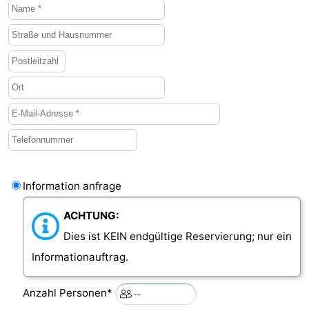
Oosterschelde
Burgh
-
Haamstede
Natur
Walcheren
Kop
-
van
Veere
-
Schouwen
Natur
-
Oranjezon
Oostkapelle
-
Information anfrage
Natur
-
ACHTUNG:
Dies ist KEIN endgültige Reservierung; nur ein
de
Domburg
-
Informationauftrag.
Mantelingen
Westkapelle
-
Anzahl Personen*
Natur
-