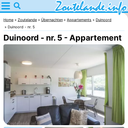
Home
Zoutelande
Home
Zoutelande
Übernachten
Appartements
Duinoord
Duinoord - nr. 5
Tipps
Duinoord - nr. 5 - Appartement
Für
kindern
Webcam
Webcam
Langstraat
Webcam
Strand
Übernachten
Appartements
-