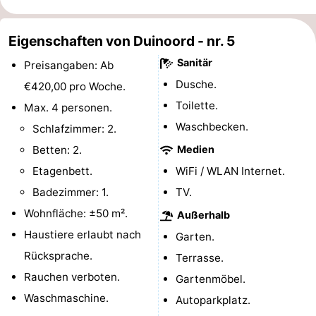
tun
Museen
-
Eigenschaften von Duinoord - nr. 5
Galerien
-
Sanitär
Preisangaben: Ab
Denkmäler
-
Dusche.
€420,00 pro Woche.
Toilette.
Max. 4 personen.
Kirchen
-
Waschbecken.
Schlafzimmer: 2.
Leuchtturme
-
Betten: 2.
Medien
Etagenbett.
WiFi / WLAN Internet.
Aussichtspunkte
Attraktionen
Badezimmer: 1.
TV.
-
Wohnfläche: ±50 m².
Außerhalb
Haustiere erlaubt nach
Garten.
Spielplätze
-
Rücksprache.
Terrasse.
Indoor-
-
Rauchen verboten.
Gartenmöbel.
Waschmaschine.
Autoparkplatz.
Spielplätze
Bowling
Wellness-