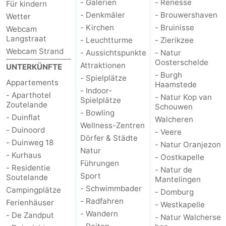
- Galerien
- Renesse
Für kindern
- Denkmäler
- Brouwershaven
Wetter
- Kirchen
- Bruinisse
Webcam
Langstraat
- Leuchtturme
- Zierikzee
Webcam Strand
- Aussichtspunkte
- Natur
Oosterschelde
Attraktionen
UNTERKÜNFTE
- Burgh
- Spielplätze
Appartements
Haamstede
- Indoor-
- Aparthotel
- Natur Kop van
Spielplätze
Zoutelande
Schouwen
- Bowling
- Duinflat
Walcheren
Wellness-Zentren
- Duinoord
- Veere
Dörfer & Städte
- Duinweg 18
- Natur Oranjezon
Natur
- Kurhaus
- Oostkapelle
Führungen
- Residentie
- Natur de
Sport
Soutelande
Mantelingen
- Schwimmbader
Campingplätze
- Domburg
- Radfahren
Ferienhäuser
- Westkapelle
- Wandern
- De Zandput
- Natur Walcherse