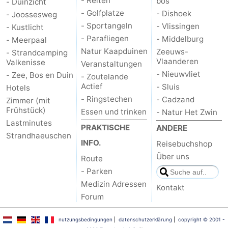
- Reiten
bos
- Duinzicht
- Golfplatze
- Dishoek
- Joossesweg
- Sportangeln
- Vlissingen
- Kustlicht
- Parafliegen
- Middelburg
- Meerpaal
Natur Kaapduinen
Zeeuws-
- Strandcamping
Vlaanderen
Valkenisse
Veranstaltungen
- Nieuwvliet
- Zee, Bos en Duin
- Zoutelande
Actief
- Sluis
Hotels
- Ringstechen
- Cadzand
Zimmer (mit
Frühstück)
Essen und trinken
- Natur Het Zwin
Lastminutes
PRAKTISCHE
ANDERE
Strandhaeuschen
INFO.
Reisebuchshop
Über uns
Route
- Parken
Medizin Adressen
Kontakt
Forum
nutzungsbedingungen
|
datenschutzerklärung
|
copyright © 2001 -