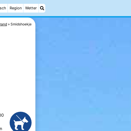
isch
Region
Wetter
rand
Smidshoekje
00
n