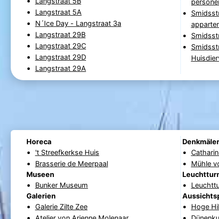
Langstraat 5B
personen
Langstraat 5A
Smidsst
N´Ice Day - Langstraat 3a
apparte
Langstraat 29B
Smidsstr
Langstraat 29C
Smidsstr
Langstraat 29D
Huisdier
Langstraat 29A
Horeca
Denkmäle
't Streefkerkse Huis
Catharin
Brasserie de Meerpaal
Mühle v
Museen
Leuchttur
Bunker Museum
Leuchtt
Galerien
Aussichts
Galerie Zilte Zee
Hoge Hil
Atelier von Arienne Molenaar
Dünenku