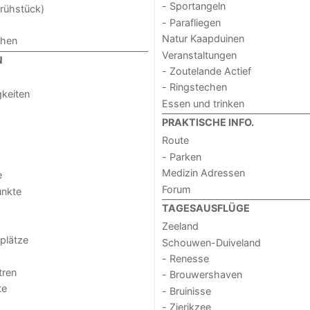
- Sportangeln
rühstück)
- Parafliegen
Natur Kaapduinen
chen
Veranstaltungen
N
- Zoutelande Actief
- Ringstechen
keiten
Essen und trinken
PRAKTISCHE INFO.
Route
- Parken
Medizin Adressen
e
Forum
unkte
TAGESAUSFLÜGE
Zeeland
lplätze
Schouwen-Duiveland
- Renesse
tren
- Brouwershaven
te
- Bruinisse
- Zierikzee