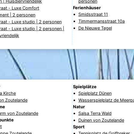
 | Huisdiervriendelijk
personen
Ferienhäuser
raat - Luxe Comfort
Smidsstraat 11
ment | 2 personen
Timmermansstraat 10a
aat - Luxe studio | 2 personen
De Nieuwe Tegel
aat - Luxe studio | 2 personen |
vriendelijk
r
Spielplätze
a Kirche
Spielplatz Dünen
on Zoutelande
Wasserspielplatz de Meerp
me
Natur
urm von Zoutelande
Salsa Terra Wald
punkte
Duinen von Zoutelande
t
Sport
ppe Zoutelande
Tennisplatz de Golfbreker