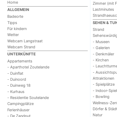
Home
Zimmer (mit F
Lastminutes
ALLGEMEIN
Strandhaeus
Badeorte
Tipps
SEHEN & TU
Für kindern
Strand
Wetter
Sehenswürdig
Webcam Langstraat
- Museen
Webcam Strand
- Galerien
- Denkmäler
UNTERKÜNFTE
- Kirchen
Appartements
- Leuchtturm
- Aparthotel Zoutelande
- Aussichtsp
- Duinflat
Attraktionen
- Duinoord
- Spielplätze
- Duinweg 18
- Indoor-Spie
- Kurhaus
- Bowling
- Residentie Soutelande
Wellness-Zen
Campingplätze
Dörfer & Städ
Ferienhäuser
Natur
- De Zandput