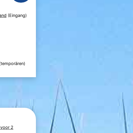
and
(Eingang)
 (temporären)
 voor 2