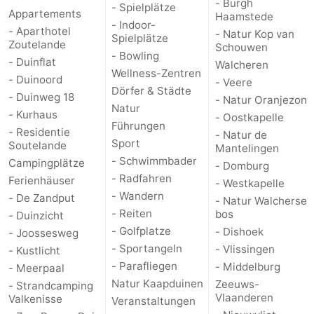
- Burgh
- Spielplätze
Appartements
Haamstede
- Indoor-
- Aparthotel
- Natur Kop van
Spielplätze
Zoutelande
Schouwen
- Bowling
- Duinflat
Walcheren
Wellness-Zentren
- Duinoord
- Veere
Dörfer & Städte
- Duinweg 18
- Natur Oranjezon
Natur
- Kurhaus
- Oostkapelle
Führungen
- Residentie
- Natur de
Sport
Soutelande
Mantelingen
- Schwimmbader
Campingplätze
- Domburg
- Radfahren
Ferienhäuser
- Westkapelle
- Wandern
- De Zandput
- Natur Walcherse
- Reiten
bos
- Duinzicht
- Golfplatze
- Dishoek
- Joossesweg
- Sportangeln
- Vlissingen
- Kustlicht
- Parafliegen
- Middelburg
- Meerpaal
Natur Kaapduinen
Zeeuws-
- Strandcamping
Vlaanderen
Valkenisse
Veranstaltungen