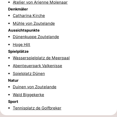
Atelier von Arienne Molenaar
Parafliegen
-
Denkmäler
Catharina Kirche
Sportangeln
Essen
Mühle von Zoutelande
Aussichtspunkte
und
Veranstaltungen
Dünenkuppe Zoutelande
trinken
-
Hoge Hilt
Spielplätze
Ringstechen
Zoutelande
Wasserspielplatz de Meerpaal
Abenteuerpark Valkenisse
Actief
Praktisch
Spielplatz Dünen
Forum
Natur
Duinen von Zoutelande
Route
Wald Biggekerke
Sport
-
Tennisplatz de Golfbreker
Parken
Reisebuchshop