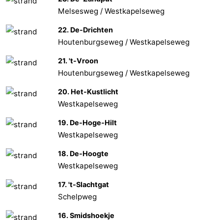
Melsesweg / Westkapelseweg
Walcherse
Dishoek
-
22. De-Drichten
bos
Vlissingen
-
Houtenburgseweg / Westkapelseweg
21. 't-Vroon
Middelburg
Zeeuws-
Houtenburgseweg / Westkapelseweg
Vlaanderen
-
20. Het-Kustlicht
Westkapelseweg
Nieuwvliet
-
19. De-Hoge-Hilt
Sluis
-
Westkapelseweg
Cadzand
-
18. De-Hoogte
Westkapelseweg
Natur
Wetter
17. 't-Slachtgat
Het
Kontakt
Schelpweg
16. Smidshoekje
Zwin