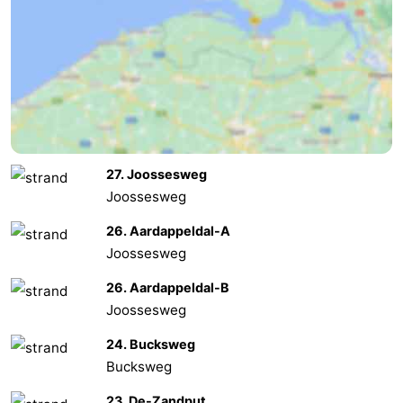
Oosterschelde
Burgh
-
Haamstede
Natur
Walcheren
Kop
-
van
Veere
-
27. Joossesweg
Schouwen
Natur
-
Joossesweg
26. Aardappeldal-A
Oranjezon
Oostkapelle
-
Joossesweg
Natur
-
26. Aardappeldal-B
Joossesweg
de
Domburg
-
24. Bucksweg
Mantelingen
Westkapelle
-
Bucksweg
Natur
-
23. De-Zandput