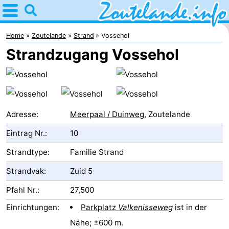
Home
Zoutelande
Home
Zoutelande
Strand
Vossehol
Strandzugang Vossehol
Tipps
Für
kindern
Webcam
Adresse:
Meerpaal / Duinweg
, Zoutelande
Webcam
Eintrag Nr.:
10
Langstraat
Webcam
Strandtype:
Familie Strand
Strandvak:
Zuid 5
Strand
Übernachten
Pfahl Nr.:
27,500
Appartements
Einrichtungen:
Parkplatz
Valkenisseweg
ist in der
-
Nähe; ±600 m.