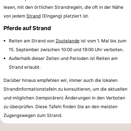
lesen, mit den örtlichen Strandregeln, die oft in der Nähe
Joossesweg
-
von jedem
Strand
(Eingang) platziert ist.
Kustlicht
-
Pferde auf Strand
Meerpaal
-
Reiten am Strand von
Zoutelande
ist vom 1. Mai bis zum
Strandcamping
-
15. September zwischen 10:00 und 19:00 Uhr verboten.
Außerhalb dieser Zeiten und Perioden ist Reiten am
Valkenisse
Zee,
Hotels
Strand erlaubt.
Bos
Zimmer
Darüber hinaus empfehlen wir, immer auch die lokalen
en
(mit
Lastminutes
Strandinformationstafeln zu konsultieren, um die aktuellen
und möglichen (temporären) Änderungen in den Verboten
Duin
Frühstück)
Strand
zu überprüfen. Diese Tafeln finden Sie an den meisten
Sehen
Zugangswegen zum Strand.
&
-