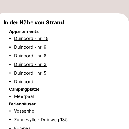
tun
Museen
-
Galerien
-
In der Nähe von Strand
Appartements
Denkmäler
-
Duinoord - nr. 15
Duinoord - nr. 9
Kirchen
-
Duinoord - nr. 6
Leuchtturme
-
Duinoord - nr. 3
Duinoord - nr. 5
Aussichtspunkte
Attraktionen
Duinoord
-
Campingplätze
Meerpaal
Spielplätze
-
Ferienhäuser
Vossenhol
Indoor-
-
Zonnevylle - Duinweg 135
Spielplätze
Bowling
Wellness-
Kompas