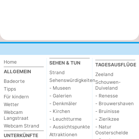
Home
SEHEN & TUN
TAGESAUSFLÜGE
ALLGEMEIN
Strand
Zeeland
Sehenswürdigkeiten
Badeorte
Schouwen-
- Museen
Duiveland
Tipps
- Galerien
- Renesse
Für kindern
- Denkmäler
- Brouwershaven
Wetter
- Kirchen
- Bruinisse
Webcam
Langstraat
- Leuchtturme
- Zierikzee
Webcam Strand
- Aussichtspunkte
- Natur
Oosterschelde
Attraktionen
UNTERKÜNFTE