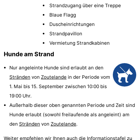
Strandzugang über eine Treppe
Aparthotel
-
Blaue Flagg
Zoutelande
Duinflat
-
Duscheinrichtungen
Strandpavillon
Duinoord
-
Vermietung Strandkabinen
Duinweg
-
Hunde am Strand
18
Kurhaus
-
Nur angeleinte Hunde sind erlaubt an den
Stränden
von
Zoutelande
in der Periode vom
Residentie
Campingplätze
1. Mai bis 15. September zwischen 10:00 bis
Soutelande
Ferienhäuser
19:00 Uhr.
Außerhalb dieser oben genannten Periode und Zeit sind
-
Hunde erlaubt (sowohl freilaufende als angeleint) am
De
-
den
Stränden
von
Zoutelande
.
Zandput
Duinzicht
-
Weiter empfehlen wir Ihnen auch die Informationstafel zu