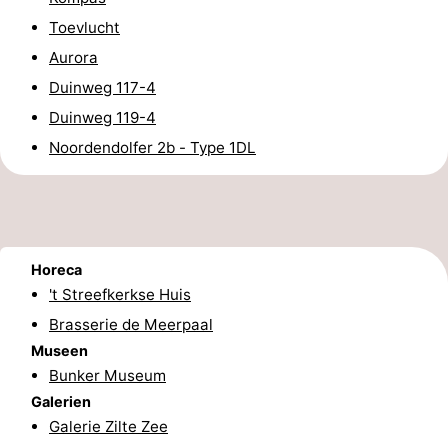
Toevlucht
Zentren
Dörfer
Aurora
&
Natur
Duinweg 117-4
Duinweg 119-4
Städte
Führungen
Noordendolfer 2b - Type 1DL
Sport
-
Schwimmbader
-
Horeca
't Streefkerkse Huis
Radfahren
-
Brasserie de Meerpaal
Wandern
-
Museen
Bunker Museum
Reiten
-
Galerien
Galerie Zilte Zee
Golfplatze
-