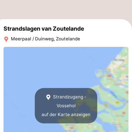
Medizin
Adressen
Region
Strandslagen van Zoutelande
Zeeland
Meerpaal / Duinweg, Zoutelande
Schouwen-
Duiveland
-
Renesse
-
Brouwershaven
-
Strandzugang -
Bruinisse
-
Vossehol
auf der Karte anzeigen
Zierikzee
-
Natur
-