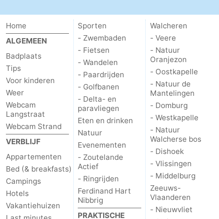
Home
Sporten
Walcheren
- Zwembaden
- Veere
ALGEMEEN
- Fietsen
- Natuur
Badplaats
Oranjezon
- Wandelen
Tips
- Oostkapelle
- Paardrijden
Voor kinderen
- Natuur de
- Golfbanen
Weer
Mantelingen
- Delta- en
Webcam
- Domburg
paravliegen
Langstraat
- Westkapelle
Eten en drinken
Webcam Strand
- Natuur
Natuur
Walcherse bos
VERBLIJF
Evenementen
- Dishoek
Appartementen
- Zoutelande
- Vlissingen
Actief
Bed (& breakfasts)
- Middelburg
- Ringrijden
Campings
Zeeuws-
Ferdinand Hart
Hotels
Vlaanderen
Nibbrig
Vakantiehuizen
- Nieuwvliet
PRAKTISCHE
Last minutes