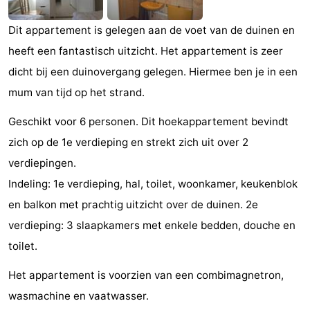
Monumenten
-
Dit appartement is gelegen aan de voet van de duinen en
Kerken
-
heeft een fantastisch uitzicht. Het appartement is zeer
dicht bij een duinovergang gelegen. Hiermee ben je in een
Vuurtorens
-
mum van tijd op het strand.
Uitkijkpunten
Attracties
Geschikt voor 6 personen. Dit hoekappartement bevindt
zich op de 1e verdieping en strekt zich uit over 2
-
verdiepingen.
Speeltuinen
-
Indeling: 1e verdieping, hal, toilet, woonkamer, keukenblok
en balkon met prachtig uitzicht over de duinen. 2e
Binnenspeeltuinen
-
verdieping: 3 slaapkamers met enkele bedden, douche en
Bowlen
Wellness
toilet.
centra
Dorpen
Het appartement is voorzien van een combimagnetron,
wasmachine en vaatwasser.
&
Natuur