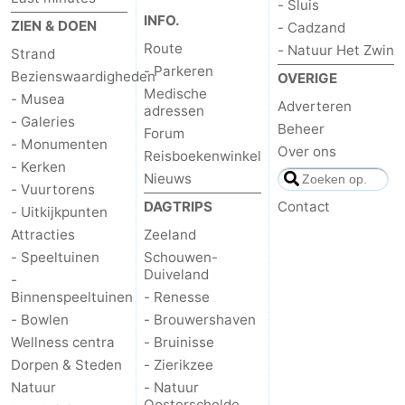
- Sluis
INFO.
ZIEN & DOEN
- Cadzand
Route
- Natuur Het Zwin
Strand
- Parkeren
Bezienswaardigheden
OVERIGE
Medische
- Musea
Adverteren
adressen
- Galeries
Beheer
Forum
- Monumenten
Over ons
Reisboekenwinkel
- Kerken
Nieuws
- Vuurtorens
DAGTRIPS
Contact
- Uitkijkpunten
Attracties
Zeeland
- Speeltuinen
Schouwen-
Duiveland
-
Binnenspeeltuinen
- Renesse
- Bowlen
- Brouwershaven
Wellness centra
- Bruinisse
Dorpen & Steden
- Zierikzee
Natuur
- Natuur
Oosterschelde