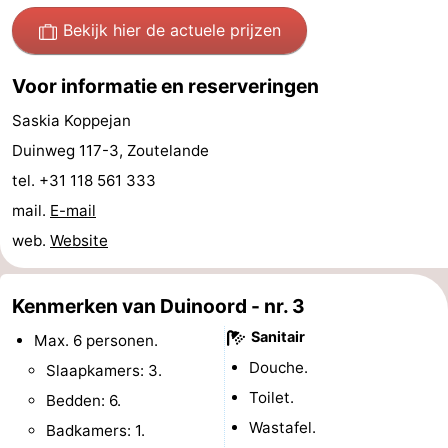
Steden
Rondleidingen
Bekijk hier de actuele prijzen
Sporten
Voor informatie en reserveringen
-
Saskia Koppejan
Duinweg 117-3, Zoutelande
Zwembaden
-
tel. +31 118 561 333
Fietsen
-
mail.
E-mail
web.
Website
Wandelen
-
Paardrijden
-
Kenmerken van Duinoord - nr. 3
Sanitair
Max. 6 personen.
Golfbanen
-
Douche.
Slaapkamers: 3.
Delta-
Eten
Toilet.
Bedden: 6.
Wastafel.
Badkamers: 1.
en
en
Evenementen