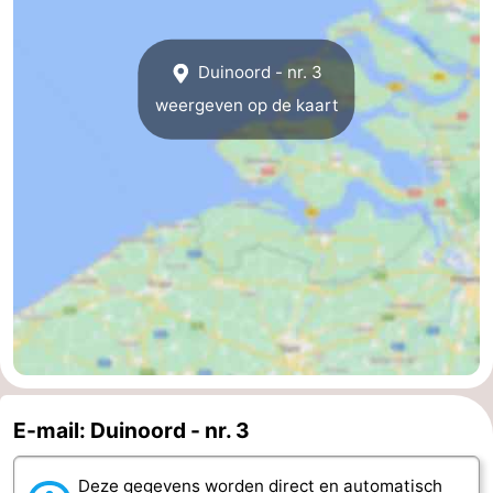
Kop
-
Duinoord - nr. 3
van
Veere
-
weergeven op de kaart
Schouwen
Natuur
-
Oranjezon
Oostkapelle
-
Natuur
-
de
Domburg
-
Mantelingen
Westkapelle
-
Natuur
-
E-mail: Duinoord - nr. 3
Walcherse
Dishoek
-
bos
Vlissingen
-
Deze gegevens worden direct en automatisch