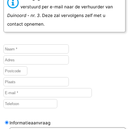
verstuurd per e-mail naar de verhuurder van
Middelburg
Zeeuws-
Duinoord - nr. 3
. Deze zal vervolgens zelf met u
Vlaanderen
-
contact opnemen.
Nieuwvliet
-
Sluis
-
Cadzand
-
Natuur
Weer
Het
Contact
Zwin
Informatieaanvraag