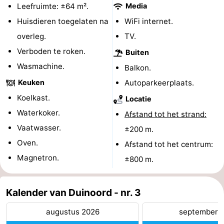
Leefruimte: ±64 m².
Media
paravliegen
drinken
Ringrijden
Huisdieren toegelaten na
WiFi internet.
overleg.
TV.
Zoutelande
Verboden te roken.
Buiten
Actief
Praktisch
Wasmachine.
Balkon.
Keuken
Autoparkeerplaats.
Forum
Koelkast.
Locatie
Route
Waterkoker.
Afstand tot het strand:
Vaatwasser.
-
±200 m.
Oven.
Afstand tot het centrum:
Parkeren
Reisboekenwinkel
Magnetron.
±800 m.
Nieuws
Kalender van Duinoord - nr. 3
Medische
augustus 2026
september 
adressen
Regio