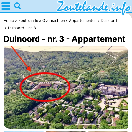
Home
Zoutelande
Home
Zoutelande
Overnachten
Appartementen
Duinoord
Duinoord - nr. 3
Tips
Duinoord - nr. 3 - Appartement
Voor
kinderen
Webcam
Webcam
Langstraat
Webcam
Strand
Overnachten
Appartementen
Bed