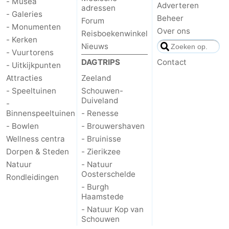
- Musea
Adverteren
adressen
- Galeries
Beheer
Forum
- Monumenten
Over ons
Reisboekenwinkel
- Kerken
Nieuws
- Vuurtorens
DAGTRIPS
Contact
- Uitkijkpunten
Attracties
Zeeland
- Speeltuinen
Schouwen-
Duiveland
-
Binnenspeeltuinen
- Renesse
- Bowlen
- Brouwershaven
Wellness centra
- Bruinisse
Dorpen & Steden
- Zierikzee
Natuur
- Natuur
Oosterschelde
Rondleidingen
- Burgh
Haamstede
- Natuur Kop van
Schouwen