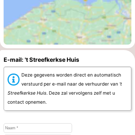
paravliegen
drinken
Ringrijden
Zoutelande
Actief
Praktisch
Forum
E-mail: 't Streefkerkse Huis
Route
Deze gegevens worden direct en automatisch
-
verstuurd per e-mail naar de verhuurder van
't
Parkeren
Reisboekenwinkel
Streefkerkse Huis
. Deze zal vervolgens zelf met u
contact opnemen.
Nieuws
Medische
adressen
Regio