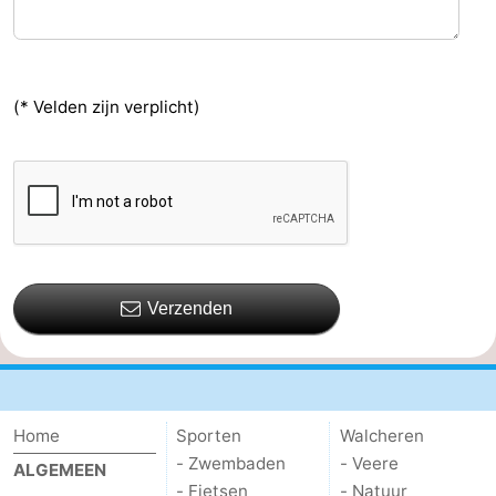
Kop
-
van
Veere
-
(* Velden zijn verplicht)
Schouwen
Natuur
-
Oranjezon
Oostkapelle
-
Natuur
-
de
Domburg
-
Verzenden
Mantelingen
Westkapelle
-
Natuur
-
Home
Sporten
Walcheren
Walcherse
Dishoek
-
- Zwembaden
- Veere
ALGEMEEN
bos
Vlissingen
-
- Fietsen
- Natuur