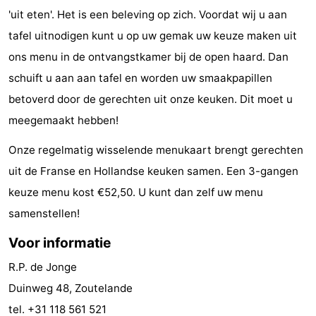
'uit eten'. Het is een beleving op zich. Voordat wij u aan
Monumenten
-
tafel uitnodigen kunt u op uw gemak uw keuze maken uit
Kerken
-
ons menu in de ontvangstkamer bij de open haard. Dan
schuift u aan aan tafel en worden uw smaakpapillen
Vuurtorens
-
betoverd door de gerechten uit onze keuken. Dit moet u
Uitkijkpunten
Attracties
meegemaakt hebben!
-
Onze regelmatig wisselende menukaart brengt gerechten
uit de Franse en Hollandse keuken samen. Een 3-gangen
Speeltuinen
-
keuze menu kost €52,50. U kunt dan zelf uw menu
Binnenspeeltuinen
-
samenstellen!
Voor informatie
Bowlen
Wellness
R.P. de Jonge
centra
Dorpen
Duinweg 48, Zoutelande
&
Natuur
tel. +31 118 561 521