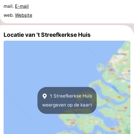
mail.
E-mail
Steden
Rondleidingen
web.
Website
Sporten
Locatie van 't Streefkerkse Huis
-
Zwembaden
-
Fietsen
-
Wandelen
-
Paardrijden
-
't Streefkerkse Huis
Golfbanen
-
weergeven op de kaart
Delta-
Eten
en
en
Evenementen