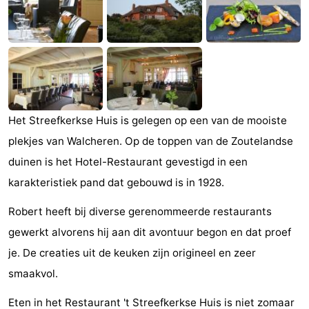
(&
Campings
breakfasts)
Hotels
Vakantiehuizen
Last
Het Streefkerkse Huis is gelegen op een van de mooiste
plekjes van Walcheren. Op de toppen van de Zoutelandse
minutes
Strand
duinen is het Hotel-Restaurant gevestigd in een
Zien
karakteristiek pand dat gebouwd is in 1928.
&
Bezienswaardigheden
Robert heeft bij diverse gerenommeerde restaurants
gewerkt alvorens hij aan dit avontuur begon en dat proef
doen
-
je. De creaties uit de keuken zijn origineel en zeer
Musea
-
smaakvol.
Galeries
-
Eten in het Restaurant 't Streefkerkse Huis is niet zomaar