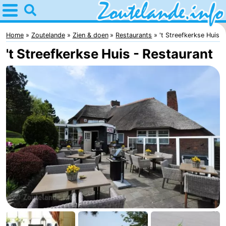
Home
Zoutelande
Home
Zoutelande
Zien & doen
Restaurants
't Streefkerkse Huis
't Streefkerkse Huis - Restaurant
Tips
Voor
kinderen
Webcam
Webcam
Langstraat
Webcam
Strand
Overnachten
Appartementen
Bed