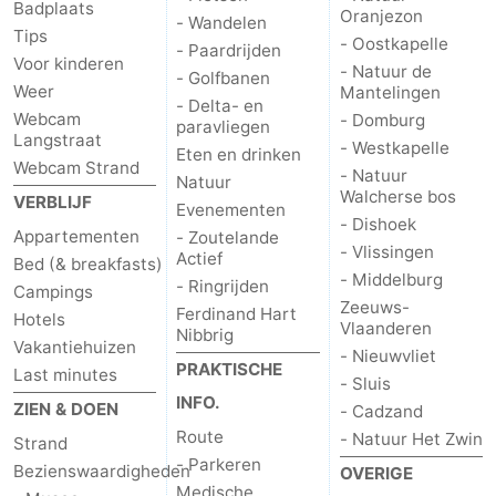
Badplaats
Oranjezon
- Wandelen
Tips
Middelburg
Zeeuws-
- Oostkapelle
- Paardrijden
Voor kinderen
- Natuur de
- Golfbanen
Vlaanderen
-
Weer
Mantelingen
- Delta- en
Webcam
- Domburg
paravliegen
Langstraat
Nieuwvliet
-
- Westkapelle
Eten en drinken
Webcam Strand
- Natuur
Natuur
Sluis
-
Walcherse bos
VERBLIJF
Evenementen
- Dishoek
Appartementen
- Zoutelande
Cadzand
-
- Vlissingen
Actief
Bed (& breakfasts)
- Middelburg
- Ringrijden
Natuur
Weer
Campings
Zeeuws-
Ferdinand Hart
Hotels
Vlaanderen
Nibbrig
Het
Contact
Vakantiehuizen
- Nieuwvliet
PRAKTISCHE
Last minutes
- Sluis
Zwin
INFO.
ZIEN & DOEN
- Cadzand
Route
- Natuur Het Zwin
Strand
- Parkeren
Bezienswaardigheden
OVERIGE
Medische