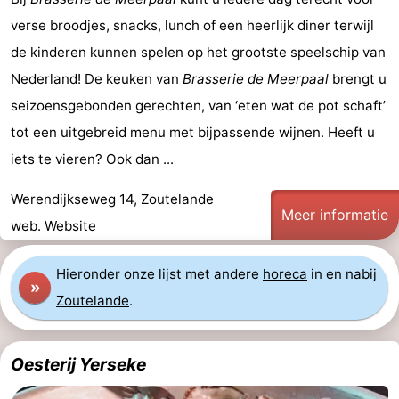
verse broodjes, snacks, lunch of een heerlijk diner terwijl
Steden
Rondleidingen
de kinderen kunnen spelen op het grootste speelschip van
Sporten
Nederland! De keuken van
Brasserie de Meerpaal
brengt u
seizoensgebonden gerechten, van ‘eten wat de pot schaft’
-
tot een uitgebreid menu met bijpassende wijnen. Heeft u
Zwembaden
-
iets te vieren? Ook dan ...
Fietsen
-
Werendijkseweg 14, Zoutelande
Meer informatie
web.
Website
Wandelen
-
Paardrijden
-
Hieronder onze lijst met andere
horeca
in en nabij
»
Zoutelande
.
Golfbanen
-
Delta-
Eten
Oesterij Yerseke
en
en
Evenementen