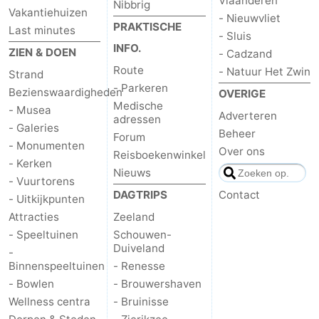
Vlaanderen
Nibbrig
Vakantiehuizen
- Nieuwvliet
Middelburg
Zeeuws-
PRAKTISCHE
Last minutes
- Sluis
INFO.
ZIEN & DOEN
- Cadzand
Vlaanderen
-
Route
- Natuur Het Zwin
Strand
- Parkeren
Nieuwvliet
-
Bezienswaardigheden
OVERIGE
Medische
- Musea
Adverteren
adressen
Sluis
-
- Galeries
Beheer
Forum
- Monumenten
Over ons
Cadzand
-
Reisboekenwinkel
- Kerken
Nieuws
- Vuurtorens
Natuur
Weer
DAGTRIPS
Contact
- Uitkijkpunten
Attracties
Zeeland
Het
Contact
- Speeltuinen
Schouwen-
Duiveland
Zwin
-
Binnenspeeltuinen
- Renesse
- Bowlen
- Brouwershaven
Wellness centra
- Bruinisse