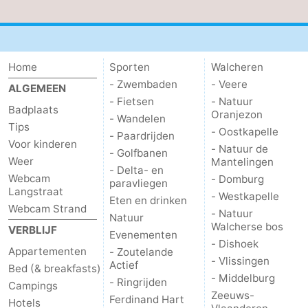
Kop
-
van
Veere
-
Home
Sporten
Walcheren
- Zwembaden
- Veere
Schouwen
Natuur
-
ALGEMEEN
- Fietsen
- Natuur
Badplaats
Oranjezon
Oranjezon
Oostkapelle
-
- Wandelen
Tips
- Oostkapelle
- Paardrijden
Voor kinderen
Natuur
-
- Natuur de
- Golfbanen
Weer
Mantelingen
- Delta- en
Webcam
de
Domburg
-
- Domburg
paravliegen
Langstraat
- Westkapelle
Eten en drinken
Webcam Strand
Mantelingen
Westkapelle
-
- Natuur
Natuur
Walcherse bos
VERBLIJF
Evenementen
Natuur
-
- Dishoek
Appartementen
- Zoutelande
- Vlissingen
Actief
Bed (& breakfasts)
Walcherse
Dishoek
-
- Middelburg
- Ringrijden
Campings
Zeeuws-
Ferdinand Hart
bos
Vlissingen
-
Hotels