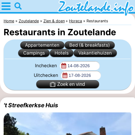
Home
Zoutelande
Home
Zoutelande
Zien & doen
Horeca
Restaurants
Restaurants in Zoutelande
Tips
Appartementen
Bed (& breakfasts)
Voor
Campings
Hotels
Vakantiehuizen
kinderen
Webcam
Inchecken
Webcam
Uitchecken
Zoek en vind
Langstraat
Webcam
Strand
Overnachten
't Streefkerkse Huis
Appartementen
Bed