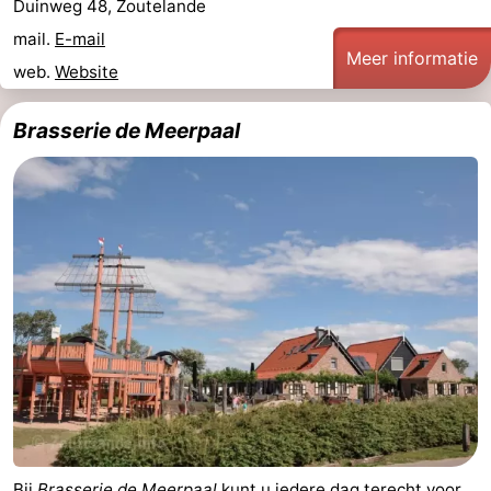
Duinweg 48, Zoutelande
Monumenten
-
mail.
E-mail
Meer informatie
web.
Website
Kerken
-
Brasserie de Meerpaal
Vuurtorens
-
Uitkijkpunten
Attracties
-
Speeltuinen
-
Binnenspeeltuinen
-
Bowlen
Wellness
centra
Dorpen
&
Natuur
Bij
Brasserie de Meerpaal
kunt u iedere dag terecht voor