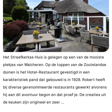
(&
Campings
breakfasts)
Hotels
Vakantiehuizen
Last
minutes
Strand
Het Streefkerkse Huis is gelegen op een van de mooiste
Zien
plekjes van Walcheren. Op de toppen van de Zoutelandse
duinen is het Hotel-Restaurant gevestigd in een
&
Bezienswaardigheden
karakteristiek pand dat gebouwd is in 1928. Robert heeft
doen
-
bij diverse gerenommeerde restaurants gewerkt alvorens
hij aan dit avontuur begon en dat proef je. De creaties uit
Musea
-
de keuken zijn origineel en zeer ...
Galeries
-