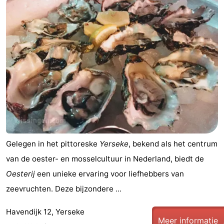
paravliegen
drinken
Ringrijden
Zoutelande
Actief
Praktisch
Forum
Route
-
Gelegen in het pittoreske
Yerseke
, bekend als het centrum
Parkeren
Reisboekenwinkel
van de oester- en mosselcultuur in Nederland, biedt de
Nieuws
Oesterij
een unieke ervaring voor liefhebbers van
zeevruchten. Deze bijzondere ...
Medische
Havendijk 12, Yerseke
adressen
Regio
Meer informatie