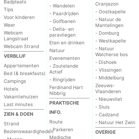
Badplaats
Oranjezon
- Wandelen
Tips
paravliegen
drinken
Ringrijden
- Oostkapelle
- Paardrijden
Voor kinderen
- Natuur de
- Golfbanen
Zoutelande
Weer
Mantelingen
- Delta- en
Webcam
- Domburg
paravliegen
Actief
Praktisch
Langstraat
- Westkapelle
Eten en drinken
Webcam Strand
- Natuur
Natuur
Forum
Walcherse bos
VERBLIJF
Evenementen
- Dishoek
Route
Appartementen
- Zoutelande
- Vlissingen
Actief
Bed (& breakfasts)
- Middelburg
-
- Ringrijden
Campings
Zeeuws-
Ferdinand Hart
Hotels
Vlaanderen
Nibbrig
Parkeren
Reisboekenwinkel
Vakantiehuizen
- Nieuwvliet
PRAKTISCHE
Last minutes
- Sluis
Nieuws
INFO.
ZIEN & DOEN
- Cadzand
Medische
Route
- Natuur Het Zwin
Strand
- Parkeren
Bezienswaardigheden
OVERIGE
adressen
Regio
Medische