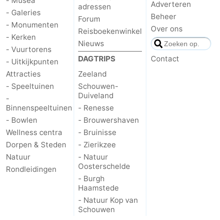
- Musea
Adverteren
adressen
- Galeries
Zeeland
Beheer
Forum
- Monumenten
Over ons
Reisboekenwinkel
- Kerken
Schouwen-
Nieuws
- Vuurtorens
DAGTRIPS
Contact
Duiveland
-
- Uitkijkpunten
Attracties
Zeeland
Renesse
-
- Speeltuinen
Schouwen-
Duiveland
-
Brouwershaven
-
Binnenspeeltuinen
- Renesse
- Bowlen
- Brouwershaven
Bruinisse
-
Wellness centra
- Bruinisse
Dorpen & Steden
- Zierikzee
Zierikzee
-
Natuur
- Natuur
Oosterschelde
Rondleidingen
Natuur
-
- Burgh
Haamstede
Oosterschelde
Burgh
-
- Natuur Kop van
Schouwen
Haamstede
Natuur
Walcheren