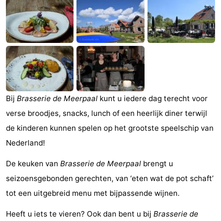
(&
Campings
breakfasts)
Hotels
Vakantiehuizen
Last
Bij
Brasserie de Meerpaal
kunt u iedere dag terecht voor
minutes
Strand
verse broodjes, snacks, lunch of een heerlijk diner terwijl
Zien
de kinderen kunnen spelen op het grootste speelschip van
Nederland!
&
Bezienswaardigheden
De keuken van
Brasserie de Meerpaal
brengt u
doen
-
seizoensgebonden gerechten, van ‘eten wat de pot schaft’
Musea
-
tot een uitgebreid menu met bijpassende wijnen.
Galeries
-
Heeft u iets te vieren? Ook dan bent u bij
Brasserie de