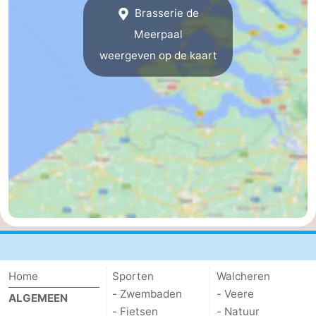
Brasserie de
Steden
Rondleidingen
Meerpaal
Sporten
weergeven op de kaart
-
Zwembaden
-
Fietsen
-
Wandelen
-
Paardrijden
-
Golfbanen
-
Delta-
Eten
Home
Sporten
Walcheren
- Zwembaden
- Veere
ALGEMEEN
en
en
Evenementen
- Fietsen
- Natuur