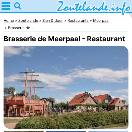
Home
Zoutelande
Home
Zoutelande
Zien & doen
Restaurants
Meerpaal
Brasserie de ...
Tips
Brasserie de Meerpaal - Restaurant
Voor
kinderen
Webcam
Webcam
Langstraat
Webcam
Strand
Overnachten
Appartementen
Bed