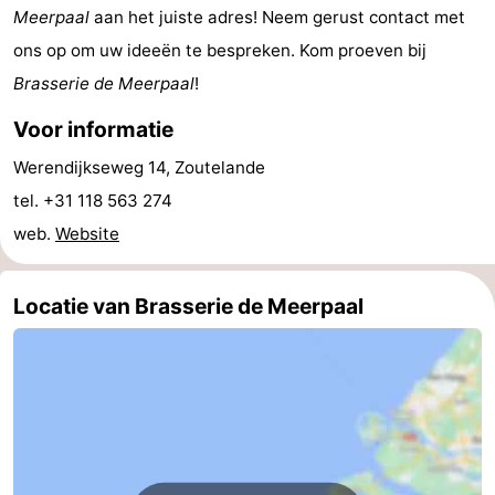
Meerpaal
aan het juiste adres! Neem gerust contact met
Monumenten
-
ons op om uw ideeën te bespreken. Kom proeven bij
Kerken
-
Brasserie de Meerpaal
!
Voor informatie
Vuurtorens
-
Werendijkseweg 14, Zoutelande
Uitkijkpunten
Attracties
tel. +31 118 563 274
-
web.
Website
Speeltuinen
-
Locatie van Brasserie de Meerpaal
Binnenspeeltuinen
-
Bowlen
Wellness
centra
Dorpen
&
Natuur