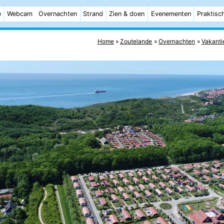
e
Webcam
Overnachten
Strand
Zien & doen
Evenementen
Praktisc
Home
Zoutelande
Overnachten
Vakanti