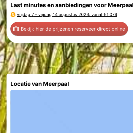
Last minutes en aanbiedingen voor Meerpaa
vrijdag 7
–
vrijdag 14 augustus 2026
: vanaf €1.079
Bekijk hier de prijzen
en reserveer direct online
Locatie van Meerpaal