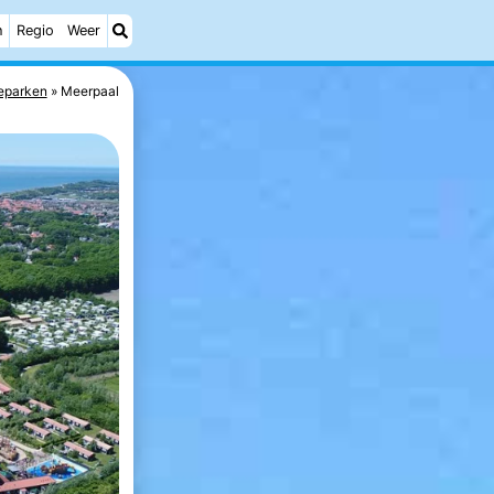
h
Regio
Weer
eparken
Meerpaal