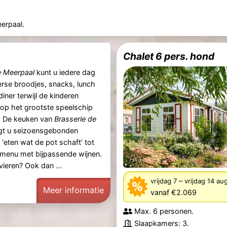
erpaal.
Chalet 6 pers. hond
e Meerpaal
kunt u iedere dag
erse broodjes, snacks, lunch
diner terwijl de kinderen
op het grootste speelschip
! De keuken van
Brasserie de
t u seizoensgebonden
‘eten wat de pot schaft’ tot
 menu met bijpassende wijnen.
 vieren? Ook dan ...
–
vrijdag 7
vrijdag 14 a
Meer informatie
vanaf €2.069
Max. 6 personen.
Slaapkamers: 3.