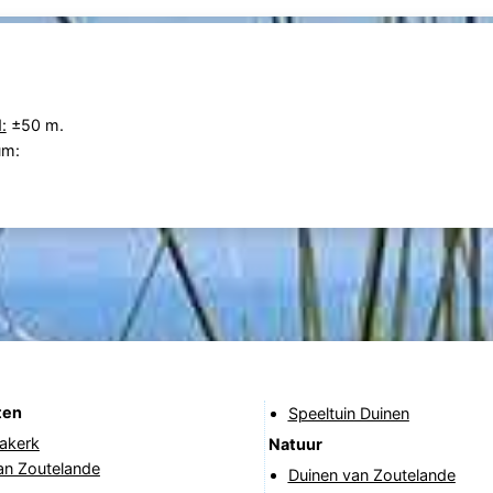
:
±50 m.
um:
ten
Speeltuin Duinen
akerk
Natuur
an Zoutelande
Duinen van Zoutelande