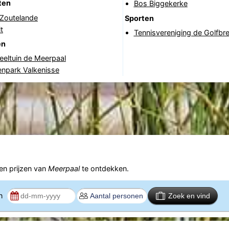
ten
Bos Biggekerke
 Zoutelande
Sporten
t
Tennisvereniging de Golfbr
en
eltuin de Meerpaal
enpark Valkenisse
n prijzen van
Meerpaal
te ontdekken.
en
Zoek en vind