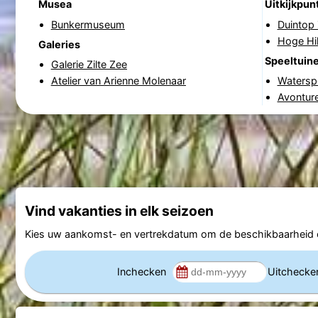
Musea
Uitkijkpun
Bunkermuseum
Duintop
Hoge Hil
Galeries
Speeltuin
Galerie Zilte Zee
Atelier van Arienne Molenaar
Waterspe
Avontur
Vind vakanties in elk seizoen
Kies uw aankomst- en vertrekdatum om de beschikbaarheid e
Inchecken
Uitcheck