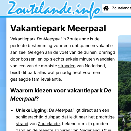
Zouteland
Vakantiepark Meerpaal
Vakantiepark
De Meerpaal
in
Zoutelande
is de
perfecte bestemming voor een ontspannen vakantie
aan zee. Gelegen aan de voet van de duinen, omringd
door bossen, en op slechts enkele minuten
wandelen
van een van de mooiste
stranden
van Nederland,
biedt dit park alles wat je nodig hebt voor een
geslaagde familievakantie.
Waarom kiezen voor vakantiepark
De
Meerpaal
?
Unieke Ligging:
De Meerpaal
ligt direct aan een
schilderachtig duinpad dat leidt naar het prachtige
strand
van
Zoutelande
, bekend om zijn gouden
zand en de meeste zonuren van Nederland. Of je