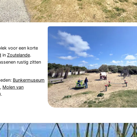
 plek voor een korte
d
in
Zoutelande
.
assenen rustig zitten
heden:
Bunkermuseum
,
Molen van
.