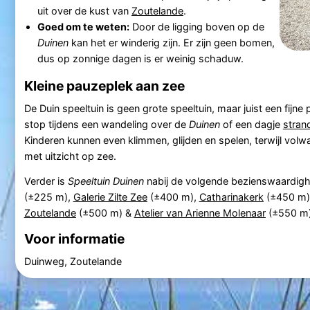
uit over de kust van
Zoutelande
.
Goed om te weten:
Door de ligging boven op de
Duinen
kan het er winderig zijn. Er zijn geen bomen,
dus op zonnige dagen is er weinig schaduw.
Kleine pauzeplek aan zee
De Duin speeltuin is geen grote speeltuin, maar juist een fijne
stop tijdens een wandeling over de
Duinen
of een dagje
stran
Kinderen kunnen even klimmen, glijden en spelen, terwijl volw
met uitzicht op zee.
Verder is
Speeltuin Duinen
nabij de volgende bezienswaardig
(±225 m),
Galerie Zilte Zee
(±400 m),
Catharinakerk
(±450 m)
Zoutelande
(±500 m) &
Atelier van Arienne Molenaar
(±550 m)
Voor informatie
Duinweg, Zoutelande