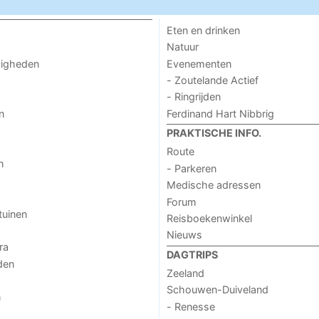
Eten en drinken
Natuur
Evenementen
digheden
- Zoutelande Actief
- Ringrijden
Ferdinand Hart Nibbrig
n
PRAKTISCHE INFO.
Route
n
- Parkeren
Medische adressen
Forum
tuinen
Reisboekenwinkel
Nieuws
ra
DAGTRIPS
den
Zeeland
Schouwen-Duiveland
n
- Renesse