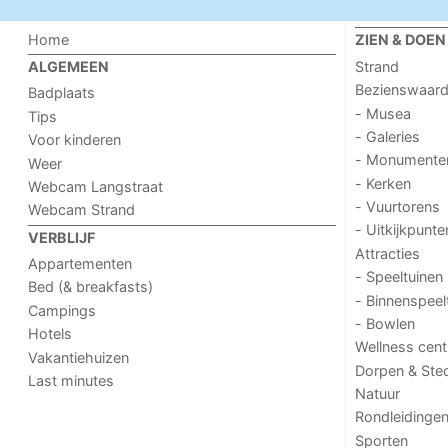
Home
ZIEN & DOEN
Strand
ALGEMEEN
Bezienswaar
Badplaats
- Musea
Tips
- Galeries
Voor kinderen
- Monumente
Weer
- Kerken
Webcam Langstraat
- Vuurtorens
Webcam Strand
- Uitkijkpunte
VERBLIJF
Attracties
Appartementen
- Speeltuinen
Bed (& breakfasts)
- Binnenspeel
Campings
- Bowlen
Hotels
Wellness cent
Vakantiehuizen
Dorpen & Ste
Last minutes
Natuur
Rondleidinge
Sporten