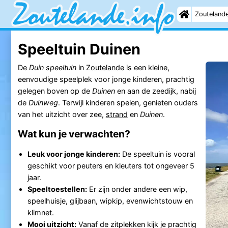
Zouteland
Speeltuin Duinen
De
Duin speeltuin
in
Zoutelande
is een kleine,
eenvoudige speelplek voor jonge kinderen, prachtig
gelegen boven op de
Duinen
en aan de zeedijk, nabij
de
Duinweg
. Terwijl kinderen spelen, genieten ouders
van het uitzicht over zee,
strand
en
Duinen
.
Wat kun je verwachten?
Leuk voor jonge kinderen:
De speeltuin is vooral
geschikt voor peuters en kleuters tot ongeveer 5
jaar.
Speeltoestellen:
Er zijn onder andere een wip,
speelhuisje, glijbaan, wipkip, evenwichtstouw en
klimnet.
Mooi uitzicht:
Vanaf de zitplekken kijk je prachtig