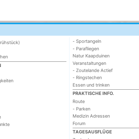
- Sportangeln
rühstück)
- Parafliegen
Natur Kaapduinen
chen
Veranstaltungen
N
- Zoutelande Actief
- Ringstechen
keiten
Essen und trinken
PRAKTISCHE INFO.
Route
- Parken
Medizin Adressen
e
Forum
unkte
TAGESAUSFLÜGE