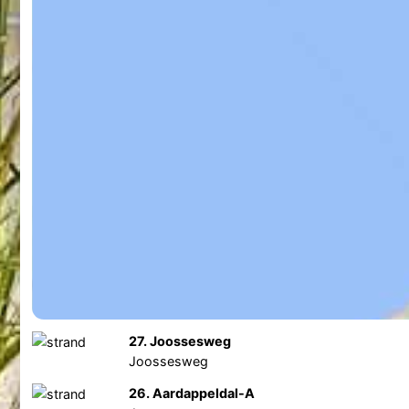
27. Joossesweg
Joossesweg
26. Aardappeldal-A