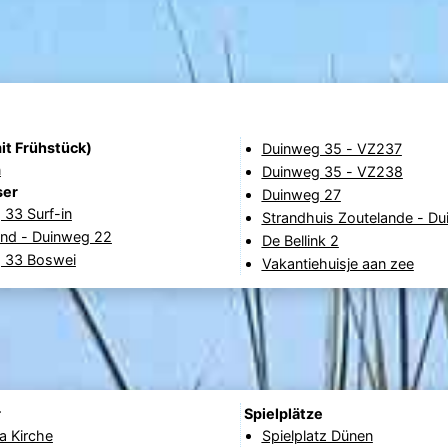
it Frühstück)
Duinweg 35 - VZ237
n
Duinweg 35 - VZ238
ser
Duinweg 27
 33 Surf-in
Strandhuis Zoutelande - D
nd - Duinweg 22
De Bellink 2
 33 Boswei
Vakantiehuisje aan zee
r
Spielplätze
a Kirche
Spielplatz Dünen