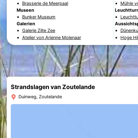
Brasserie de Meerpaal
Mühle v
Museen
Leuchttur
Bunker Museum
Leuchtt
Galerien
Aussichts
Galerie Zilte Zee
Dünenku
Atelier von Arienne Molenaar
Hoge Hil
Strandslagen van Zoutelande
Duinweg, Zoutelande