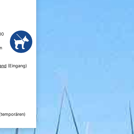
00
n
and
(Eingang)
 (temporären)