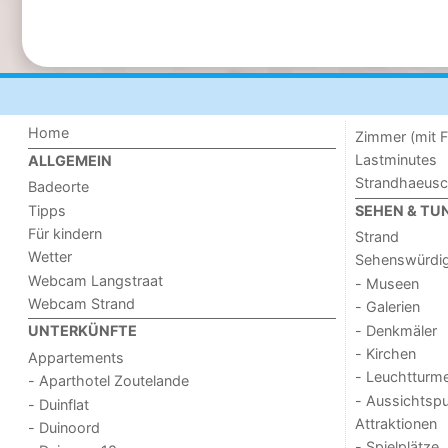
Home
Zimmer (mit F
Lastminutes
ALLGEMEIN
Strandhaeus
Badeorte
Tipps
SEHEN & TU
Für kindern
Strand
Wetter
Sehenswürdig
Webcam Langstraat
- Museen
Webcam Strand
- Galerien
- Denkmäler
UNTERKÜNFTE
- Kirchen
Appartements
- Leuchtturm
- Aparthotel Zoutelande
- Aussichtsp
- Duinflat
Attraktionen
- Duinoord
- Spielplätze