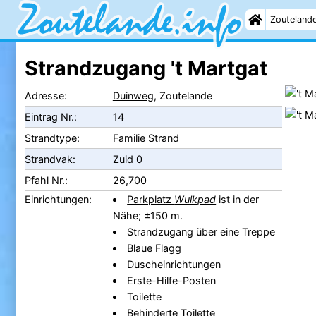
Zouteland
Strandzugang 't Martgat
Adresse:
Duinweg
, Zoutelande
Eintrag Nr.:
14
Strandtype:
Familie Strand
Strandvak:
Zuid 0
Pfahl Nr.:
26,700
Einrichtungen:
Parkplatz
Wulkpad
ist in der
Nähe; ±150 m.
Strandzugang über eine Treppe
Blaue Flagg
Duscheinrichtungen
Erste-Hilfe-Posten
Toilette
Behinderte Toilette