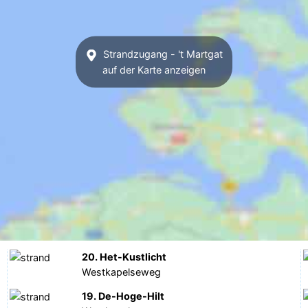
Strandzugang - 't Martgat
auf der Karte anzeigen
20. Het-Kustlicht
Westkapelseweg
19. De-Hoge-Hilt