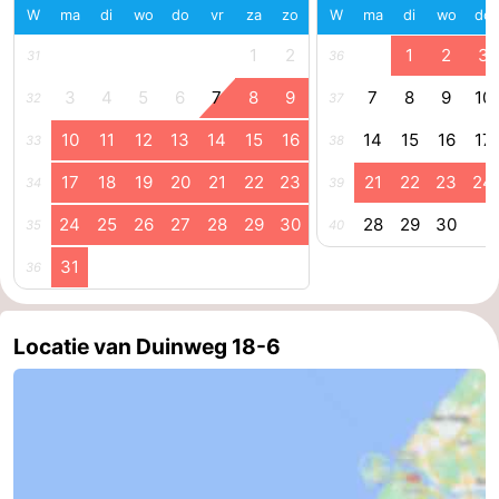
W
ma
di
wo
do
vr
za
zo
W
ma
di
wo
do
Kop
-
1
2
1
2
3
31
36
van
Veere
-
3
4
5
6
7
8
9
7
8
9
10
32
37
Schouwen
Natuur
-
10
11
12
13
14
15
16
14
15
16
17
33
38
17
18
19
20
21
22
23
21
22
23
24
34
39
Oranjezon
Oostkapelle
-
24
25
26
27
28
29
30
28
29
30
35
40
Natuur
-
31
36
de
Domburg
-
Mantelingen
Westkapelle
-
Locatie van Duinweg 18-6
Natuur
-
Walcherse
Dishoek
-
bos
Vlissingen
-