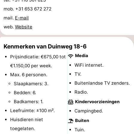
mob. +31 653 672 272
paravliegen
drinken
Ringrijden
mail.
E-mail
Zoutelande
web.
Website
Actief
Praktisch
Kenmerken van Duinweg 18-6
Forum
Media
Prijsindicatie: €675,00 tot
Route
WiFi internet.
€1.150,00 per week.
TV.
Max. 6 personen.
-
Buitenlandse TV zenders.
Slaapkamers: 3.
Parkeren
Reisboekenwinkel
Radio.
Bedden: 6.
Badkamers: 1.
Kindervoorzieningen
Nieuws
Leefruimte: ±100 m².
Campingbed.
Medische
Huisdieren niet
Buiten
toegelaten.
Tuin.
adressen
Regio