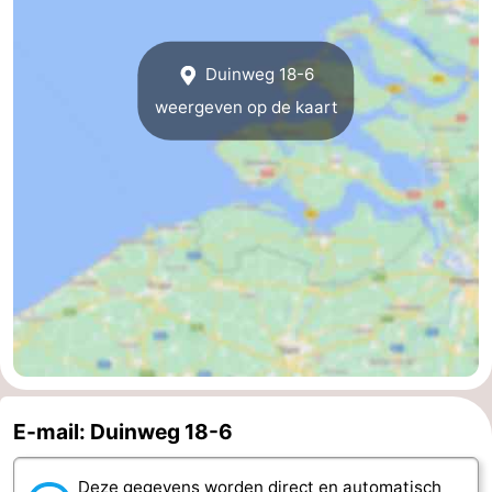
Middelburg
Zeeuws-
Duinweg 18-6
Vlaanderen
-
weergeven op de kaart
Nieuwvliet
-
Sluis
-
Cadzand
-
Natuur
Weer
Het
Contact
Zwin
E-mail: Duinweg 18-6
Deze gegevens worden direct en automatisch