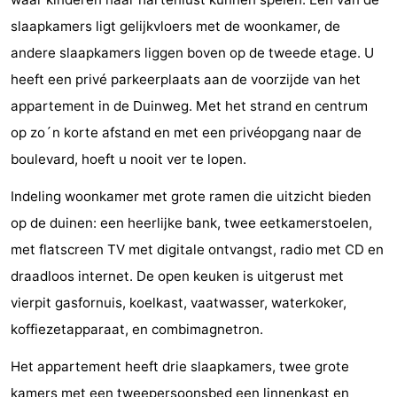
Monumenten
-
slaapkamers ligt gelijkvloers met de woonkamer, de
andere slaapkamers liggen boven op de tweede etage. U
Kerken
-
heeft een privé parkeerplaats aan de voorzijde van het
Vuurtorens
-
appartement in de Duinweg. Met het strand en centrum
op zo´n korte afstand en met een privéopgang naar de
Uitkijkpunten
Attracties
boulevard, hoeft u nooit ver te lopen.
-
Indeling woonkamer met grote ramen die uitzicht bieden
Speeltuinen
-
op de duinen: een heerlijke bank, twee eetkamerstoelen,
met flatscreen TV met digitale ontvangst, radio met CD en
Binnenspeeltuinen
-
draadloos internet. De open keuken is uitgerust met
Bowlen
Wellness
vierpit gasfornuis, koelkast, vaatwasser, waterkoker,
koffiezetapparaat, en combimagnetron.
centra
Dorpen
Het appartement heeft drie slaapkamers, twee grote
&
Natuur
kamers met een tweepersoonsbed een linnenkast en