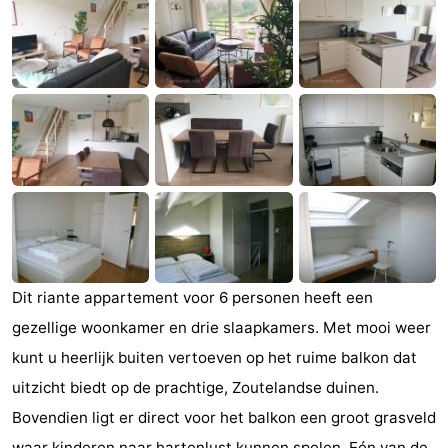
(&
Campings
breakfasts)
Hotels
Vakantiehuizen
Last
minutes
Strand
Zien
&
Bezienswaardigheden
Dit riante appartement voor 6 personen heeft een
gezellige woonkamer en drie slaapkamers. Met mooi weer
doen
-
kunt u heerlijk buiten vertoeven op het ruime balkon dat
Musea
-
uitzicht biedt op de prachtige, Zoutelandse duinen.
Bovendien ligt er direct voor het balkon een groot grasveld
Galeries
-
waar kinderen naar hartenlust kunnen spelen. Eén van de