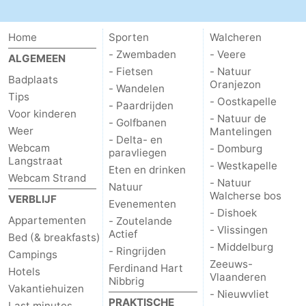
Home
Sporten
Walcheren
- Zwembaden
- Veere
ALGEMEEN
- Fietsen
- Natuur
Badplaats
Oranjezon
- Wandelen
Tips
- Oostkapelle
- Paardrijden
Voor kinderen
- Natuur de
- Golfbanen
Weer
Mantelingen
- Delta- en
Webcam
- Domburg
paravliegen
Langstraat
- Westkapelle
Eten en drinken
Webcam Strand
- Natuur
Natuur
Walcherse bos
VERBLIJF
Evenementen
- Dishoek
Appartementen
- Zoutelande
- Vlissingen
Actief
Bed (& breakfasts)
- Middelburg
- Ringrijden
Campings
Zeeuws-
Ferdinand Hart
Hotels
Vlaanderen
Nibbrig
Vakantiehuizen
- Nieuwvliet
PRAKTISCHE
Last minutes