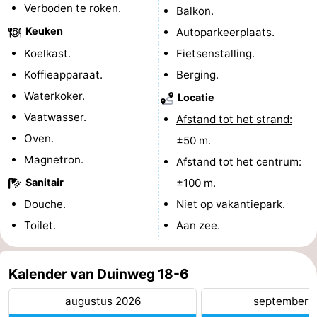
Verboden te roken.
Balkon.
Zeeland
Keuken
Autoparkeerplaats.
Koelkast.
Fietsenstalling.
Schouwen-
Koffieapparaat.
Berging.
Duiveland
-
Waterkoker.
Locatie
Vaatwasser.
Renesse
-
Afstand tot het strand:
Oven.
±50 m.
Brouwershaven
-
Magnetron.
Afstand tot het centrum:
Bruinisse
-
Sanitair
±100 m.
Douche.
Niet op vakantiepark.
Zierikzee
-
Toilet.
Aan zee.
Natuur
-
Kalender van Duinweg 18-6
Oosterschelde
Burgh
-
augustus 2026
september 
Haamstede
Natuur
Walcheren