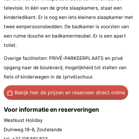
televisie. In één van de grote slaapkamers, staat een
Steden
Rondleidingen
kinderledikant. Er is nog een iets kleinere slaapkamer met
Sporten
twee eenpersoonsbedden. De badkamer is voorzien van
een ruime douche en badkamermeubel. Er is een apart
-
toilet.
Zwembaden
-
Overige faciliteiten: PRIVÉ-PARKEERPLAATS en privé
Fietsen
-
opgang naar de boulevard, mogelijkheid tot stallen van
fiets of kinderwagen in de (privé)schuur.
Wandelen
-
Bekijk hier de prijzen
en reserveer direct online
Paardrijden
-
Golfbanen
-
Voor informatie en reserveringen
Westkust Holiday
Delta-
Eten
Duinweg 18-6, Zoutelande
en
en
Evenementen
tel. +31 118 561 823