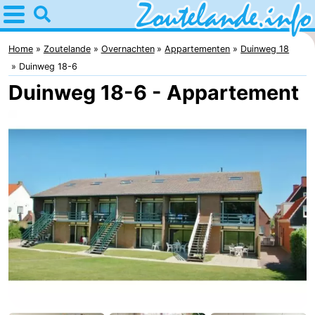
Home
Zoutelande
Home
Zoutelande
Overnachten
Appartementen
Duinweg 18
Duinweg 18-6
Tips
Duinweg 18-6 - Appartement
Voor
kinderen
Webcam
Webcam
Langstraat
Webcam
Strand
Overnachten
Appartementen
Bed