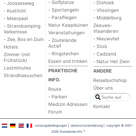
- Golfplatze
- Dishoek
- Joossesweg
- Sportangeln
Parafliegen
-
- Vlissingen
- Kustlicht
- Parafliegen
- Middelburg
- Meerpaal
Sportangeln
Essen
Natur Kaapduinen
Zeeuws-
- Strandcamping
Vlaanderen
Valkenisse
Veranstaltungen
und
Veranstaltungen
- Nieuwvliet
- Zee, Bos en Duin
- Zoutelande
Actief
- Sluis
Hotels
trinken
-
- Ringstechen
- Cadzand
Zimmer (mit
Frühstück)
Essen und trinken
- Natur Het Zwin
Ringstechen
Zoutelande
Lastminutes
PRAKTISCHE
ANDERE
Strandhaeuschen
Actief
Praktisch
INFO.
Reisebuchshop
Über uns
Route
Forum
- Parken
Medizin Adressen
Route
Kontakt
Forum
-
nutzungsbedingungen
|
datenschutzerklärung
|
copyright © 2001 -
2026 Zoutelande.info
™
Parken
Reisebuchshop