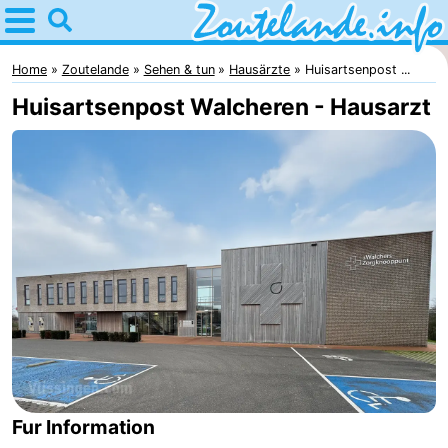
Home
Zoutelande
Home
Zoutelande
Sehen & tun
Hausärzte
Huisartsenpost ...
Huisartsenpost Walcheren - Hausarzt
Tipps
Für
kindern
Webcam
Webcam
Langstraat
Webcam
Strand
Übernachten
Appartements
Fur Information
-