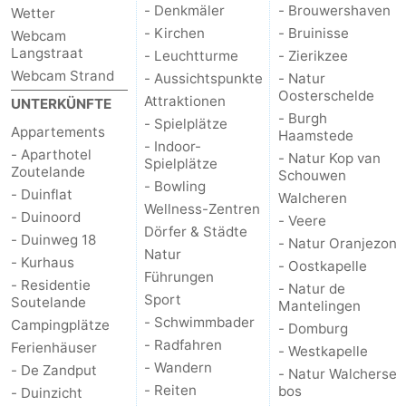
- Denkmäler
- Brouwershaven
Wetter
Zentren
Dörfer
- Kirchen
- Bruinisse
Webcam
Langstraat
- Leuchtturme
- Zierikzee
&
Natur
Webcam Strand
- Aussichtspunkte
- Natur
Oosterschelde
Attraktionen
UNTERKÜNFTE
Städte
Führungen
- Burgh
- Spielplätze
Appartements
Haamstede
- Indoor-
Sport
- Aparthotel
- Natur Kop van
Spielplätze
Zoutelande
Schouwen
- Bowling
-
- Duinflat
Walcheren
Wellness-Zentren
- Duinoord
- Veere
Dörfer & Städte
Schwimmbader
-
- Duinweg 18
- Natur Oranjezon
Natur
- Kurhaus
- Oostkapelle
Radfahren
-
Führungen
- Residentie
- Natur de
Sport
Soutelande
Mantelingen
Wandern
-
- Schwimmbader
Campingplätze
- Domburg
- Radfahren
Ferienhäuser
- Westkapelle
Reiten
-
- Wandern
- De Zandput
- Natur Walcherse
- Reiten
bos
- Duinzicht
Golfplatze
-