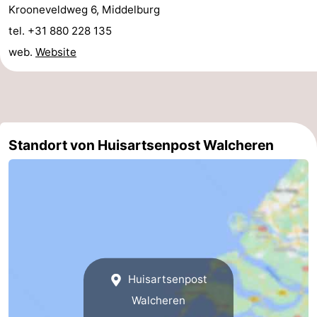
Krooneveldweg 6, Middelburg
Aparthotel
-
tel. +31 880 228 135
Zoutelande
Duinflat
-
web.
Website
Duinoord
-
Duinweg
-
Standort von Huisartsenpost Walcheren
18
Kurhaus
-
Residentie
Campingplätze
Soutelande
Ferienhäuser
-
De
-
Huisartsenpost
Walcheren
Zandput
Duinzicht
-