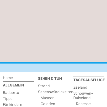
tun
Museen
-
Galerien
-
Denkmäler
-
Kirchen
-
Leuchtturme
-
Aussichtspunkte
Attraktionen
-
Home
SEHEN & TUN
TAGESAUSFLÜGE
Spielplätze
-
ALLGEMEIN
Strand
Zeeland
Sehenswürdigkeiten
Badeorte
Indoor-
-
Schouwen-
- Museen
Duiveland
Tipps
Spielplätze
Bowling
Wellness-
- Galerien
- Renesse
Für kindern